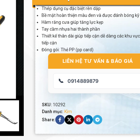
Thép dụng cụ đặc biệt rèn dập
Bề mặt hoàn thiện màu đen và được đánh bóng kỹ
Hàm răng cưa giúp tăng lực kẹp
Tay cầm nhựa hai thành phần
Thiết kế thân dài giúp tiếp cận dễ dàng các khu vực
tiếp cận
Đóng gói: Thẻ PP (pp card)
LIÊN HỆ TƯ VẤN & BÁO GIÁ
📞
0914889879
SKU:
10292
Danh mục:
Kìm
Share: