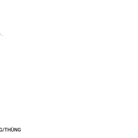
e…
G/THÙNG