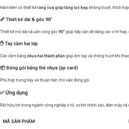
Hàm kềm có thiết kế
răng cưa giúp tăng lực kẹp
, không trượt, thích hợ
📏 Thiết kế dài & góc 90°
Thiết kế mỏ dài và uốn cong góc
90°
giúp tiếp cận dễ dàng các vị trí hẹp
✋ Tay cầm hai lớp
Cán cầm bằng
nhựa hai thành phần
giúp êm tay và chống trượt khi thao
📦 Đóng gói bằng thẻ nhựa (pp card)
Phù hợp trưng bày và thuận tiện cho việc đóng gói.
✅ Ứng dụng
Rất hữu ích trong ngành công nghiệp ô tô, cơ khí chính xác, điện máy và cá
MÃ SẢN PHẨM