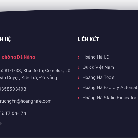
ÊN HỆ
LIÊN KẾT
 phòng Đà Nẵng
Hoàng Hà I.E
Quick Việt Nam
Lô B1-1-33, Khu đô thị Complex, Lê
Hoàng Hà Tools
Văn Duyệt, Sơn Trà, Đà Nẵng
Hoàng Hà Factory Automat
0358503493
Hoàng Hà Static Eliminator
truonghn@hoanghaie.com
T2-T7 8h-17h