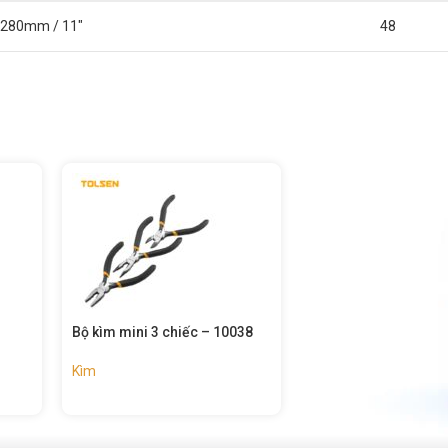
280mm / 11″
48
 chiếc – 10038
Kìm răng đa năng – 10304
Kìm cắt 
Kìm
Kìm