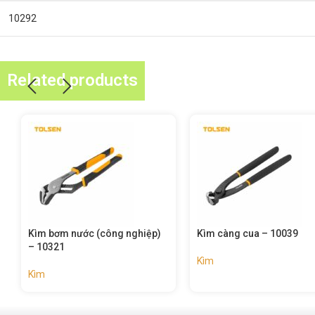
10292
Related products
ng nghiệp)
Kìm càng cua – 10039
Bộ kìm mini 3
Kìm
Kìm