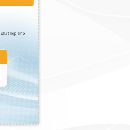
 chật hẹp, khó