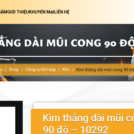
HẨM
GIỚI THIỆU
KHUYẾN MẠI
LIÊN HỆ
ẲNG DÀI MŨI CONG 90 ĐỘ 
hủ
Shop
Công cụ kìm kẹp
Kìm
/
/
/
/
Kìm thẳng dài mũi cong 90 đ
Kìm thẳng dài mũi c
90 độ – 10292