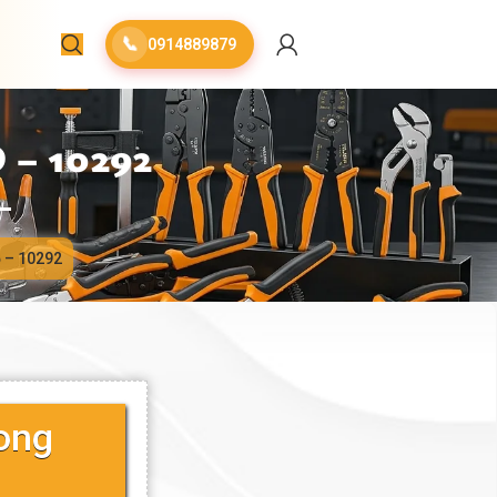
📞
0914889879
– 10292
ộ – 10292
ong