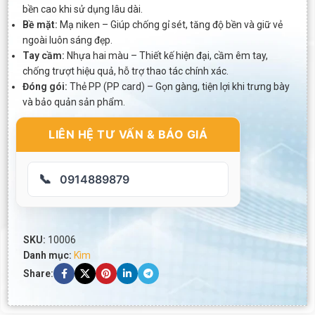
bền cao khi sử dụng lâu dài.
Bề mặt:
Mạ niken – Giúp chống gỉ sét, tăng độ bền và giữ vẻ
ngoài luôn sáng đẹp.
Tay cầm:
Nhựa hai màu – Thiết kế hiện đại, cầm êm tay,
chống trượt hiệu quả, hỗ trợ thao tác chính xác.
Đóng gói:
Thẻ PP (PP card) – Gọn gàng, tiện lợi khi trưng bày
và bảo quản sản phẩm.
LIÊN HỆ TƯ VẤN & BÁO GIÁ
📞
0914889879
SKU:
10006
Danh mục:
Kìm
Share: