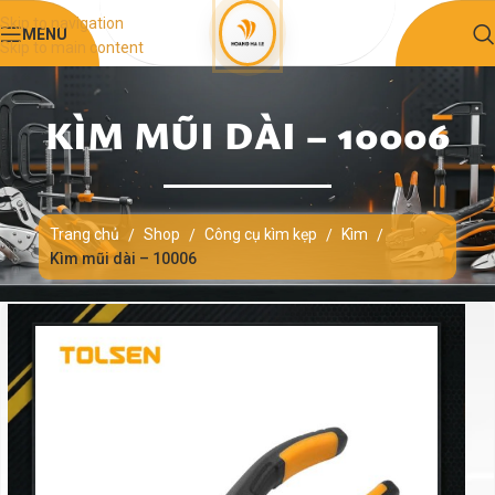
Skip to navigation
MENU
Skip to main content
KÌM MŨI DÀI – 10006
Trang chủ
Shop
Công cụ kìm kẹp
Kìm
/
/
/
/
Kìm mũi dài – 10006