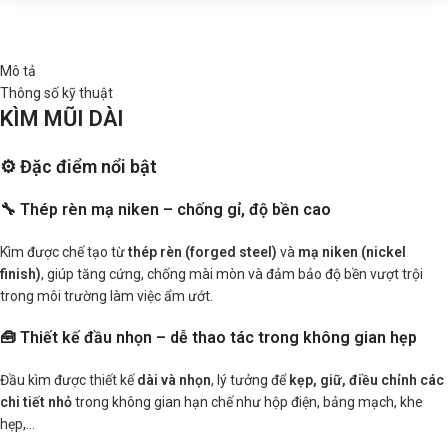
Mô tả
Thông số kỹ thuật
KÌM MŨI DÀI
⚙️ Đặc điểm nổi bật
🔧 Thép rèn mạ niken – chống gỉ, độ bền cao
Kìm được chế tạo từ
thép rèn (forged steel)
và
mạ niken (nickel
finish)
, giúp tăng cứng, chống mài mòn và đảm bảo độ bền vượt trội
trong môi trường làm việc ẩm ướt.
🧰 Thiết kế đầu nhọn – dễ thao tác trong không gian hẹp
Đầu kìm được thiết kế
dài và nhọn
, lý tưởng để
kẹp, giữ, điều chỉnh các
chi tiết nhỏ
trong không gian hạn chế như hộp điện, bảng mạch, khe
hẹp,…