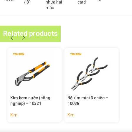
/ 8″
nhựa hai
card
màu
Related products
bơm nước (công
Bộ kìm mini 3 chiếc –
Kìm mũi dài m
ệp) – 10321
10038
10031
Kìm
Kìm