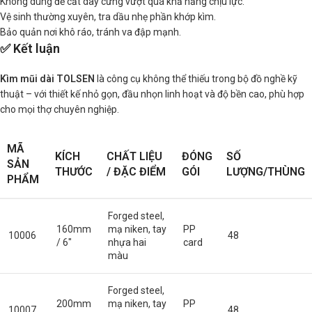
Không dùng để cắt dây cứng vượt quá khả năng chịu lực.
Vệ sinh thường xuyên, tra dầu nhẹ phần khớp kìm.
Bảo quản nơi khô ráo, tránh va đập mạnh.
✅ Kết luận
Kìm mũi dài TOLSEN
là công cụ không thể thiếu trong bộ đồ nghề kỹ
thuật – với thiết kế nhỏ gọn, đầu nhọn linh hoạt và độ bền cao, phù hợp
cho mọi thợ chuyên nghiệp.
MÃ
KÍCH
CHẤT LIỆU
ĐÓNG
SỐ
SẢN
THƯỚC
/ ĐẶC ĐIỂM
GÓI
LƯỢNG/THÙNG
PHẨM
Forged steel,
160mm
mạ niken, tay
PP
10006
48
/ 6″
nhựa hai
card
màu
Forged steel,
200mm
mạ niken, tay
PP
10007
48