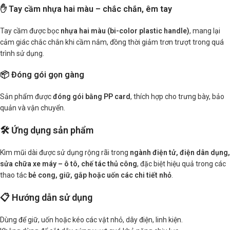
✋ Tay cầm nhựa hai màu – chắc chắn, êm tay
Tay cầm được bọc
nhựa hai màu (bi-color plastic handle)
, mang lại
cảm giác chắc chắn khi cầm nắm, đồng thời giảm trơn trượt trong quá
trình sử dụng.
📦 Đóng gói gọn gàng
Sản phẩm được
đóng gói bằng PP card
, thích hợp cho trưng bày, bảo
quản và vận chuyển.
🛠️ Ứng dụng sản phẩm
Kìm mũi dài được sử dụng rộng rãi trong
ngành điện tử, điện dân dụng,
sửa chữa xe máy – ô tô, chế tác thủ công
, đặc biệt hiệu quả trong các
thao tác
bẻ cong, giữ, gắp hoặc uốn các chi tiết nhỏ
.
📋 Hướng dẫn sử dụng
Dùng để giữ, uốn hoặc kéo các vật nhỏ, dây điện, linh kiện.