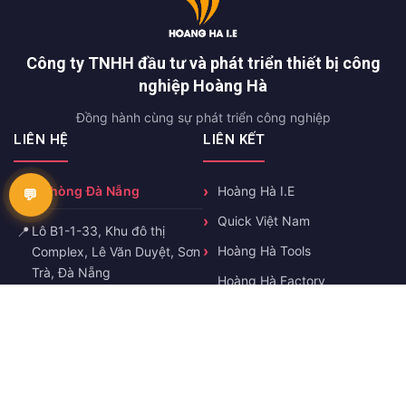
Công ty TNHH đầu tư và phát triển thiết bị công
nghiệp Hoàng Hà
Đồng hành cùng sự phát triển công nghiệp
LIÊN HỆ
LIÊN KẾT
Văn phòng Đà Nẵng
Hoàng Hà I.E
Quick Việt Nam
📍
Lô B1-1-33, Khu đô thị
Hoàng Hà Tools
Complex, Lê Văn Duyệt, Sơn
Trà, Đà Nẵng
Hoàng Hà Factory
Automation
📞
0358503493
Hoàng Hà Static Eliminator
✉️
truonghn@hoanghaie.com
🕐
T2-T7 8h-17h