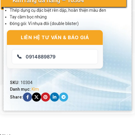
Kìm răng đa năng – 10304
Thép dụng cụ đặc biệt rèn dập, hoàn thiện màu đen
Tay cầm bọc nhúng
Đóng gói: Vỉ nhựa đôi (double blister)
LIÊN HỆ TƯ VẤN & BÁO GIÁ
📞
0914889879
SKU:
10304
Danh mục:
Kìm
Share: