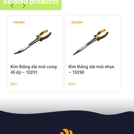
Related products
Kìm thẳng dài mũi cong
Kìm thẳng dài mũi nhọn
Kìm
45 độ – 10291
– 10290
Kìm
Kìm
Kìm