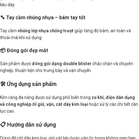
liệu dày.
🔧 Tay cầm nhúng nhựa – bám tay tốt
Tay cầm
nhúng lớp nhựa chống trượt
giúp tăng độ bám, an toàn và
thoải mái khi sử dụng.
📦 Đóng gói đẹp mắt
Sản phẩm được
đóng gói dạng double blister
chắc chắn và chuyên
nghiệp, thuận tiện cho trưng bày và vận chuyển.
🛠️ Ứng dụng sản phẩm
Kìm răng đa năng được sử dụng phổ biến trong
cơ khí, điện dân dụng
và công nghiệp
để
giữ, vặn, cắt dây kim loại
hoặc xử lý các chi tiết cần
lực cao.
📋 Hướng dẫn sử dụng
Dùng để cắt dây kim loại, giữ vật liệu hoặc vặn ốc trong không gian hẹp.