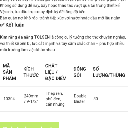
Không sử dụng để nạy, bẩy hoặc thao tác vượt quá tải trọng thiết kế.
Vệ sinh, tra dầu trục xoay định kỳ để tăng độ bền.
Bảo quản nơi khô ráo, tránh tiếp xúc với nước hoặc dầu mỡ lâu ngày.
✅ Kết luận
Kìm răng đa năng TOLSEN
là công cụ lý tưởng cho thợ chuyên nghiệp,
với thiết kế bền bỉ, lực cắt mạnh và tay cầm chắc chắn – phù hợp nhiều
môi trường làm việc khác nhau.
MÃ
CHẤT
KÍCH
ĐÓNG
SỐ
SẢN
LIỆU /
THƯỚC
GÓI
LƯỢNG/THÙNG
PHẨM
ĐẶC ĐIỂM
Thép rèn,
240mm
Double
10304
phủ đen,
30
/ 9-1/2″
blister
cán nhúng