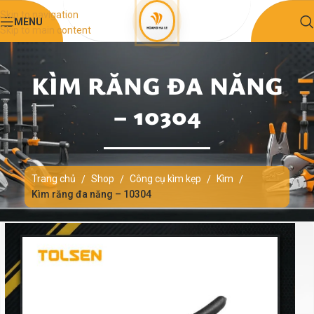
Skip to navigation
MENU
Skip to main content
KÌM RĂNG ĐA NĂNG
– 10304
Trang chủ
Shop
Công cụ kìm kẹp
Kìm
/
/
/
/
Kìm răng đa năng – 10304