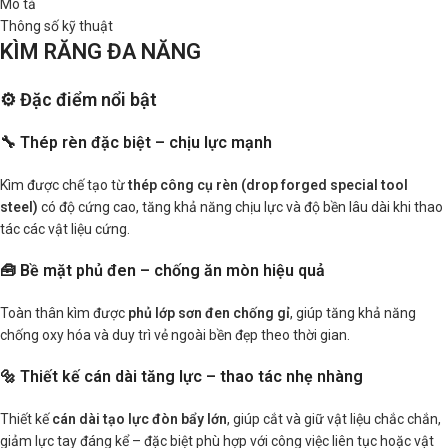
Mô tả
Thông số kỹ thuật
KÌM RĂNG ĐA NĂNG
⚙️ Đặc điểm nổi bật
🔧 Thép rèn đặc biệt – chịu lực mạnh
Kìm được chế tạo từ
thép công cụ rèn (drop forged special tool
steel)
có độ cứng cao, tăng khả năng chịu lực và độ bền lâu dài khi thao
tác các vật liệu cứng.
🧰 Bề mặt phủ đen – chống ăn mòn hiệu quả
Toàn thân kìm được
phủ lớp sơn đen chống gỉ
, giúp tăng khả năng
chống oxy hóa và duy trì vẻ ngoài bền đẹp theo thời gian.
🔩 Thiết kế cán dài tăng lực – thao tác nhẹ nhàng
Thiết kế
cán dài tạo lực đòn bẩy lớn
, giúp cắt và giữ vật liệu chắc chắn,
giảm lực tay đáng kể – đặc biệt phù hợp với công việc liên tục hoặc vật