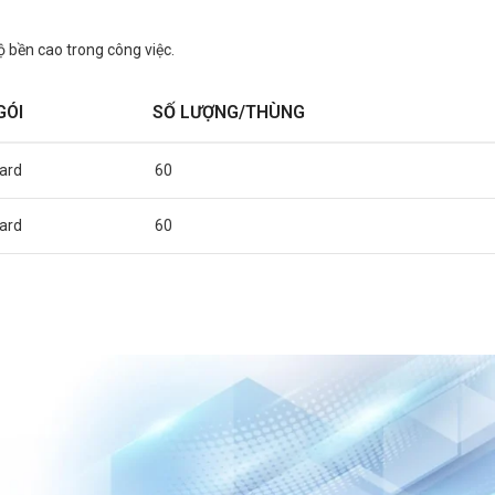
ộ bền cao trong công việc.
GÓI
SỐ LƯỢNG/THÙNG
card
60
card
60