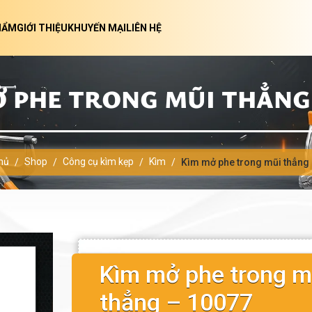
HẨM
GIỚI THIỆU
KHUYẾN MẠI
LIÊN HỆ
 PHE TRONG MŨI THẲNG 
hủ
Shop
Công cụ kìm kẹp
Kìm
/
/
/
/
Kìm mở phe trong mũi thẳng
Kìm mở phe trong m
thẳng – 10077