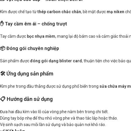
Kìm được chế tạo từ
thép carbon chắc chắn
, bề mặt được
mạ niken
chố
✋ Tay cầm êm ái – chống trượt
Tay cầm được
bọc nhựa mềm
, mang lại độ bám cao và cảm giác thoải má
📦 Đóng gói chuyên nghiệp
Sản phẩm được
đóng gói dạng blister card
, thuận tiện cho việc bảo q
🛠️ Ứng dụng sản phẩm
Kìm phe trong đầu thẳng được sử dụng phổ biến trong
sửa chữa máy mó
📋 Hướng dẫn sử dụng
Đưa hai đầu kìm vào lỗ của vòng phe nằm bên trong chi tiết.
Dùng tay bóp nhẹ để thu nhỏ vòng phe và thao tác lắp hoặc tháo.
Vệ sinh sạch sau mỗi lần sử dụng và bảo quản nơi khô ráo.