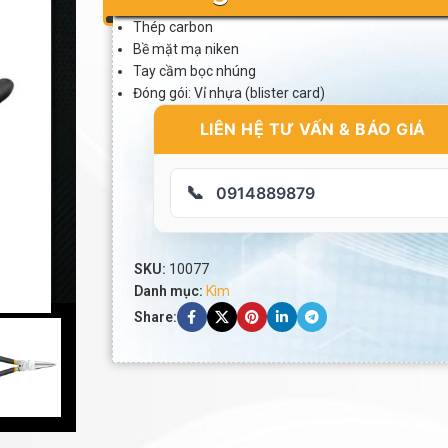
Thép carbon
Bề mặt mạ niken
Tay cầm bọc nhúng
Đóng gói: Vỉ nhựa (blister card)
LIÊN HỆ TƯ VẤN & BÁO GIÁ
📞
0914889879
SKU:
10077
Danh mục:
Kìm
Share: