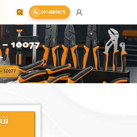
📞
0914889879
– 10077
 – 10077
ũi