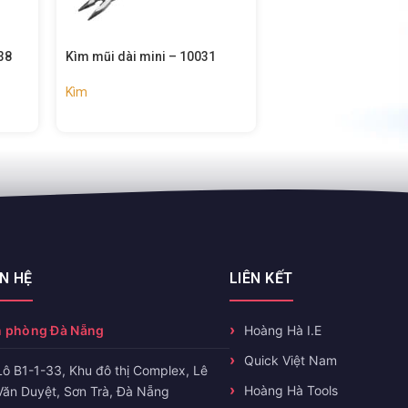
10031
Kìm mũi dài – 10278
Kìm răng đa nă
Kìm
Kìm
ÊN HỆ
LIÊN KẾT
 phòng Đà Nẵng
Hoàng Hà I.E
Quick Việt Nam
Lô B1-1-33, Khu đô thị Complex, Lê
Hoàng Hà Tools
Văn Duyệt, Sơn Trà, Đà Nẵng