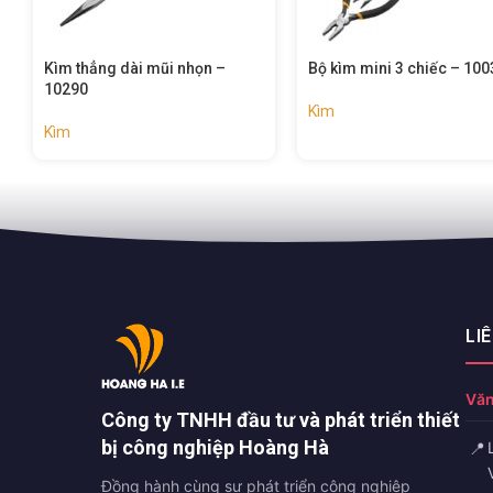
–
Bộ kìm mini 3 chiếc – 10038
Kìm mũi dài mini – 
Kìm
Kìm
LI
Văn
Công ty TNHH đầu tư và phát triển thiết
bị công nghiệp Hoàng Hà
📍
Đồng hành cùng sự phát triển công nghiệp