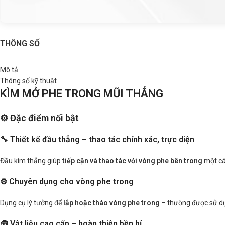
THÔNG SỐ
Mô tả
Thông số kỹ thuật
KÌM MỞ PHE TRONG MŨI THẲNG
⚙️ Đặc điểm nổi bật
🔧 Thiết kế đầu thẳng – thao tác chính xác, trực diện
Đầu kìm thẳng giúp
tiếp cận và thao tác với vòng phe bên trong
một các
⚙️ Chuyên dụng cho vòng phe trong
Dụng cụ lý tưởng để
lắp hoặc tháo vòng phe trong
– thường được sử dụn
🧰 Vật liệu cao cấp – hoàn thiện bền bỉ