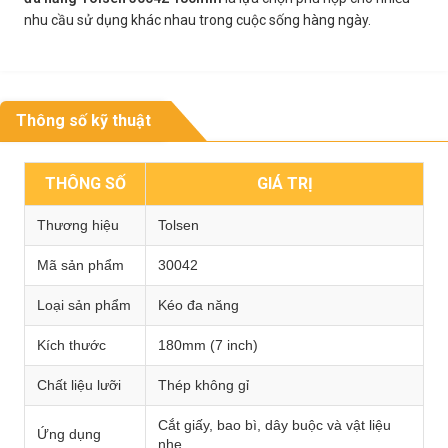
nhu cầu sử dụng khác nhau trong cuộc sống hàng ngày.
Thông số kỹ thuật
THÔNG SỐ
GIÁ TRỊ
Thương hiệu
Tolsen
Mã sản phẩm
30042
Loại sản phẩm
Kéo đa năng
Kích thước
180mm (7 inch)
Chất liệu lưỡi
Thép không gỉ
Cắt giấy, bao bì, dây buộc và vật liệu
Ứng dụng
nhẹ