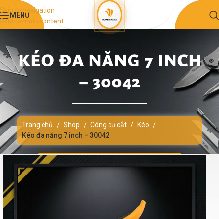
Skip to navigation
MENU
Skip to main content
KÉO ĐA NĂNG 7 INCH
– 30042
Trang chủ
Shop
Công cụ cắt
Kéo
/
/
/
/
Kéo đa năng 7 inch – 30042