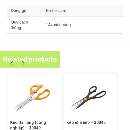
Đóng gói
Blister card
Quy cách
144 cái/thùng
thùng
Related products
Kéo nhà bếp – 30045
Kéo gia dụng – 30044
Kéo