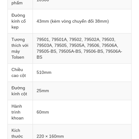
phẩm
Đường
kính cổ
43mm (kèm vòng chuyển đổi 38mm)
kẹp
Tương
79501, 79501A, 79502, 79502A, 79503,
thích với
79503A, 79505, 79505A, 79506, 79506A,
máy
79505-BS, 79505A-BS, 79506-BS, 79506A-
Tolsen
BS
Chiều
510mm
cao cột
Đường
25mm
kính cột
Hành
trình
60mm
khoan
Kích
thước
220 × 160mm