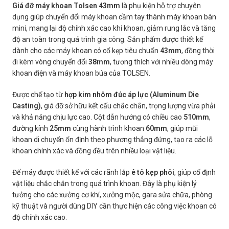
Giá đỡ máy khoan Tolsen 43mm
là phụ kiện hỗ trợ chuyên
dụng giúp chuyển đổi máy khoan cầm tay thành máy khoan bàn
mini, mang lại độ chính xác cao khi khoan, giảm rung lắc và tăng
độ an toàn trong quá trình gia công. Sản phẩm được thiết kế
dành cho các máy khoan có cổ kẹp tiêu chuẩn
43mm
, đồng thời
đi kèm vòng chuyển đổi
38mm
, tương thích với nhiều dòng máy
khoan điện và máy khoan búa của TOLSEN.
Được chế tạo từ
hợp kim nhôm đúc áp lực (Aluminum Die
Casting)
, giá đỡ sở hữu kết cấu chắc chắn, trọng lượng vừa phải
và khả năng chịu lực cao. Cột dẫn hướng có chiều cao
510mm
,
đường kính
25mm
cùng hành trình khoan
60mm
, giúp mũi
khoan di chuyển ổn định theo phương thẳng đứng, tạo ra các lỗ
khoan chính xác và đồng đều trên nhiều loại vật liệu.
Đế máy được thiết kế với các rãnh lắp
ê tô kẹp phôi
, giúp cố định
vật liệu chắc chắn trong quá trình khoan. Đây là phụ kiện lý
tưởng cho các xưởng cơ khí, xưởng mộc, gara sửa chữa, phòng
kỹ thuật và người dùng DIY cần thực hiện các công việc khoan có
độ chính xác cao.