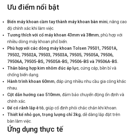
Ưu điểm nổi bật
Biến máy khoan cầm tay thành máy khoan bàn mini
, nâng cao
độ chính xác khi làm việc.
Tương thích với cổ máy khoan 43mm và 38mm
, phù hợp với
nhiều dòng máy khoan phổ biến.
Phù hợp với các dòng máy khoan Tolsen 79501, 79501A,
79502, 79502A, 79503, 79503A, 79505, 79505A, 79506,
79506A, 79505-BS, 79505A-BS, 79506-BS và 79506A-BS.
Thân bằng hợp kim nhôm đúc áp lực
, cứng cáp, bền bỉ và
chống biến dạng.
Hành trình khoan 60mm
, đáp ứng nhiều nhu cầu gia công khác
nhau.
Cột dẫn hướng cao 510mm
, đảm bảo chuyển động ổn định và
chính xác.
Đế có rãnh lắp ê tô
, giúp cố định phôi chắc chắn khi khoan.
Thiết kế nhỏ gọn, trọng lượng chỉ 3kg
, dễ dàng lắp đặt trên
bàn làm việc.
Ứng dụng thực tế