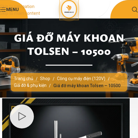
Skip to navigation
MENU
Skip to main content
GIÁ ĐỠ MÁY KHOAN
TOLSEN – 10500
Trang chủ
Shop
Công cụ máy điện (120V)
/
/
/
Giá đỡ & phụ kiện
/
Giá đỡ máy khoan Tolsen – 10500