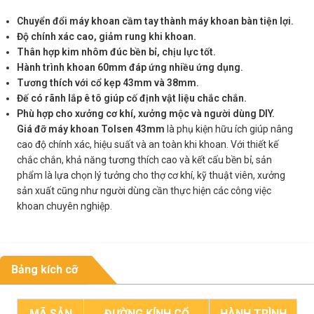
Chuyển đổi máy khoan cầm tay thành máy khoan bàn tiện lợi.
Độ chính xác cao, giảm rung khi khoan.
Thân hợp kim nhôm đúc bền bỉ, chịu lực tốt.
Hành trình khoan 60mm đáp ứng nhiều ứng dụng.
Tương thích với cổ kẹp 43mm và 38mm.
Đế có rãnh lắp ê tô giúp cố định vật liệu chắc chắn.
Phù hợp cho xưởng cơ khí, xưởng mộc và người dùng DIY.
Giá đỡ máy khoan Tolsen 43mm
là phụ kiện hữu ích giúp nâng
cao độ chính xác, hiệu suất và an toàn khi khoan. Với thiết kế
chắc chắn, khả năng tương thích cao và kết cấu bền bỉ, sản
phẩm là lựa chọn lý tưởng cho thợ cơ khí, kỹ thuật viên, xưởng
sản xuất cũng như người dùng cần thực hiện các công việc
khoan chuyên nghiệp.
Bảng kích cỡ
MÃ SẢN
ĐƯỜNG KÍNH CỔ
HÀNH TRÌNH