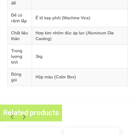
đế
Đế có
Ê tô kẹp phôi (Machine Vice)
rãnh lắp
Chất liệu
Hợp kim nhôm đúc áp lực (Aluminum Die
thân
Casting)
Trọng
lượng
3kg
tịnh
Đóng
Hộp màu (Color Box)
gói
Related products