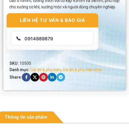
cao 510mm, tương thích với cổ kẹp 43mm và 38mm, phù hợp
cho xưởng cơ khí, xưởng mộc và người dùng chuyên nghiệp.
LIÊN HỆ TƯ VẤN & BÁO GIÁ
📞
0914889879
SKU:
10500
Danh mục:
Giá đỡ & phụ kiện
,
Giá đỡ & phụ kiện khác
Share:
Thông tin sản phẩm