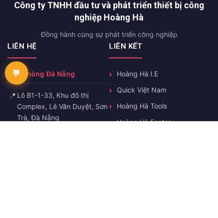
Công ty TNHH đầu tư và phát triển thiết bị công
nghiệp Hoàng Hà
Đồng hành cùng sự phát triển công nghiệp
LIÊN HỆ
LIÊN KẾT
Văn phòng Đà Nẵng
Hoàng Hà I.E
Quick Việt Nam
📍
Lô B1-1-33, Khu đô thị
Hoàng Hà Tools
Complex, Lê Văn Duyệt, Sơn
Trà, Đà Nẵng
Hoàng Hà Factory
Automation
📞
0358503493
Hoàng Hà Static Eliminator
✉️
truonghn@hoanghaie.com
🕐
T2-T7 8h-17h
KẾT NỐI VỚI CHÚNG TÔI