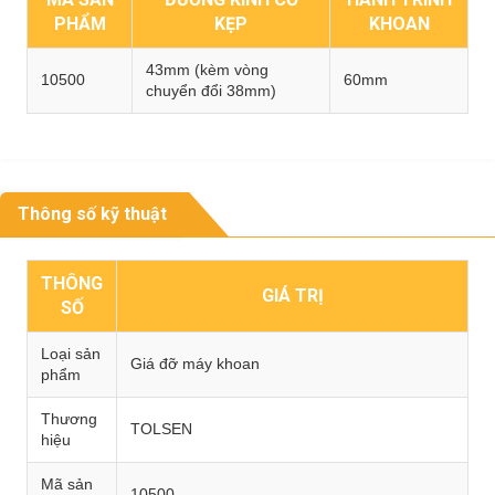
PHẨM
KẸP
KHOAN
43mm (kèm vòng
10500
60mm
chuyển đổi 38mm)
Thông số kỹ thuật
THÔNG
GIÁ TRỊ
SỐ
Loại sản
Giá đỡ máy khoan
phẩm
Thương
TOLSEN
hiệu
Mã sản
10500