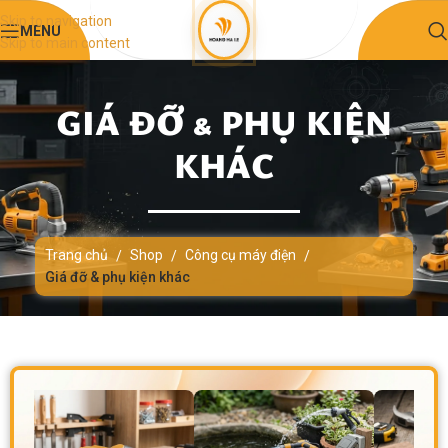
Skip to navigation
MENU
Skip to main content
GIÁ ĐỠ & PHỤ KIỆN
KHÁC
Trang chủ
Shop
Công cụ máy điện
/
/
/
Giá đỡ & phụ kiện khác