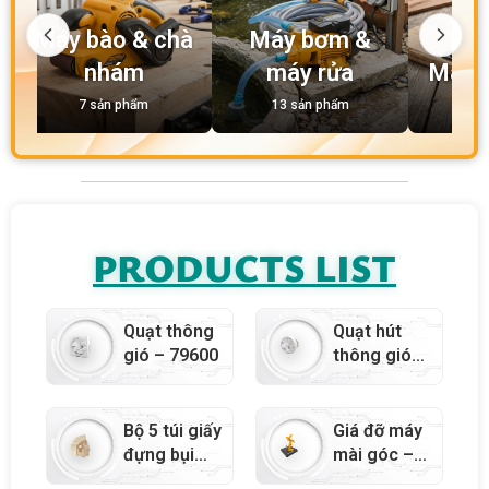
Máy bào & chà
Máy bơm &
nhám
máy rửa
Máy c
7 sản phẩm
13 sản phẩm
16 
PRODUCTS LIST
Quạt thông
Quạt hút
gió – 79600
thông gió
gắn tường –
79598
Bộ 5 túi giấy
Giá đỡ máy
đựng bụi
mài góc –
máy hút bụi
10502