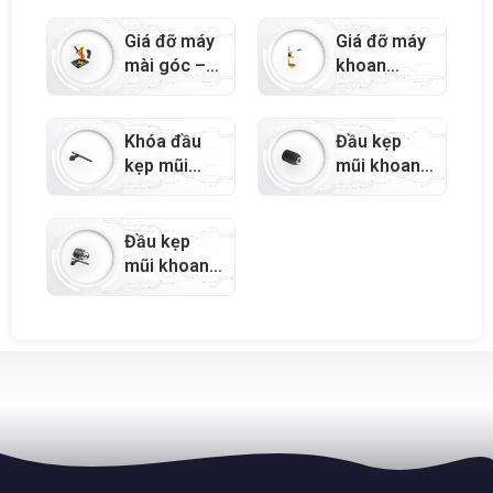
Tolsen
15L/20L/30L
Giá đỡ máy
Giá đỡ máy
– 79787
mài góc –
khoan
10501
Tolsen –
10500
Khóa đầu
Đầu kẹp
kẹp mũi
mũi khoan
khoan –
tự siết –
79180
79170
Đầu kẹp
mũi khoan
có khóa –
79160