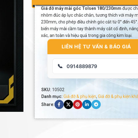
Giá đỡ máy mài góc Tolsen 180/230mm
được chế
nhôm đúc áp lực chắc chắn, tương thích với máy
230mm, cho phép điều chỉnh góc cắt từ 0° đến 45°
biến máy mài cầm tay thành máy cắt cố định, nâng
xác, an toàn và hiệu quả trong gia công kim loại.
LIÊN HỆ TƯ VẤN & BÁO GIÁ
📞
0914889879
SKU:
10502
Danh mục:
Giá đỡ & phụ kiện
,
Giá đỡ & phụ kiện kh
Share: