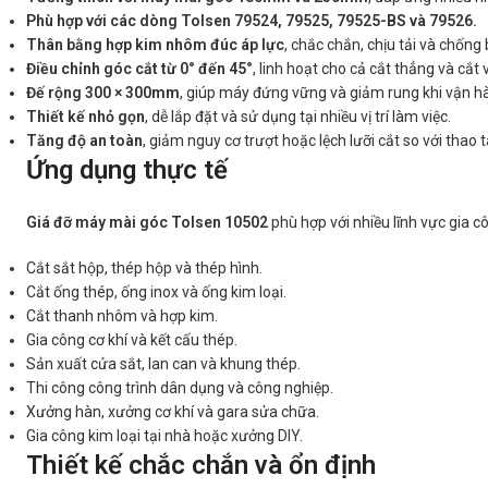
Phù hợp với các dòng Tolsen 79524, 79525, 79525-BS và 79526.
Thân bằng hợp kim nhôm đúc áp lực
, chắc chắn, chịu tải và chống 
Điều chỉnh góc cắt từ 0° đến 45°
, linh hoạt cho cả cắt thẳng và cắt 
Đế rộng 300 × 300mm
, giúp máy đứng vững và giảm rung khi vận h
Thiết kế nhỏ gọn
, dễ lắp đặt và sử dụng tại nhiều vị trí làm việc.
Tăng độ an toàn
, giảm nguy cơ trượt hoặc lệch lưỡi cắt so với thao 
Ứng dụng thực tế
Giá đỡ máy mài góc Tolsen 10502
phù hợp với nhiều lĩnh vực gia 
Cắt sắt hộp, thép hộp và thép hình.
Cắt ống thép, ống inox và ống kim loại.
Cắt thanh nhôm và hợp kim.
Gia công cơ khí và kết cấu thép.
Sản xuất cửa sắt, lan can và khung thép.
Thi công công trình dân dụng và công nghiệp.
Xưởng hàn, xưởng cơ khí và gara sửa chữa.
Gia công kim loại tại nhà hoặc xưởng DIY.
Thiết kế chắc chắn và ổn định