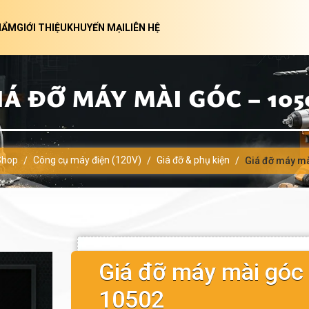
HẨM
GIỚI THIỆU
KHUYẾN MẠI
LIÊN HỆ
IÁ ĐỠ MÁY MÀI GÓC – 105
Shop
Công cụ máy điện (120V)
Giá đỡ & phụ kiện
/
/
/
Giá đỡ máy mà
Giá đỡ máy mài góc
10502