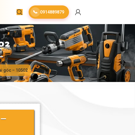
📞
0914889879
02
i góc – 10502
 –