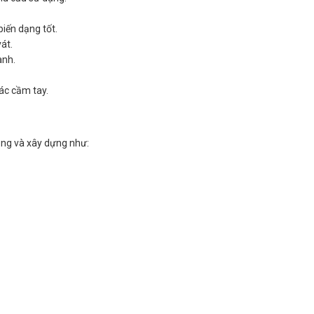
biến dạng tốt.
vát.
ành.
tác cầm tay.
công và xây dựng như: