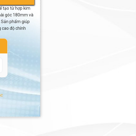
 tạo từ hợp kim
 mài góc 180mm và
. Sản phẩm giúp
 cao độ chính
ác