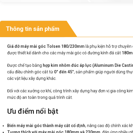
Thông tin sản phẩm
Giá đỡ máy mài góc Tolsen 180/230mm
là phụ kiện hỗ trợ chuyên
được thiết kế dành cho các máy mài góc có đường kính đá cắt
180m
Được chế tạo bằng
hợp kim nhôm đúc áp lực (Aluminum Die Casti
cấu điều chỉnh góc cắt từ
0° đến 45°
, sản phẩm giúp người dùng thực 
các vật liệu xây dựng khác.
Đối với các xưởng cơ khí, công trình xây dựng hay đơn vị gia công kim
mức độ an toàn trong quá trình cắt.
Ưu điểm nổi bật
Biến máy mài góc thành máy cắt cố định
, nâng cao độ chính xác kh
Tương thích với máy mài góc 180mm và 230mm
, đáp ứng nhiều n