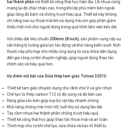
hai thành phần
với thiết kế công thái học hiện đại. Lõi nhựa cứng
mang lại độ chắc chắn cao, trong khi lớp phủ mềm bên ngoài
giúp tăng độ bám và chống trượt hiệu quả. Thiết kế này không
chỉ nâng cao sự thoải mái khi sử dụng mà còn góp phần giảm
thiểu mệt mỏi cho người dùng trong quá trình làm việc kéo dài.
Với chiều dài tiêu chuẩn
200mm (8 inch)
, sản phẩm cung cấp sự
cân bằng lý tưởng giữa lực tác động và khả năng kiểm soát. Kích
thước này phù hợp cho nhiều ứng dụng từ sửa chữa dân dụng
đến gia công cơ khí chuyên nghiệp, giúp người dùng thao tác
chính xác và hiệu quả hơn.
Ưu điểm nổi bật của Giũa thép tam giác Tolsen 32013:
Thiết kế tam giác chuyên dụng cho rãnh chữ V và góc nhọn.
Chế tạo từ thép carbon T12 có độ cứng và độ bền cao.
Răng giũa sắc bén giúp loại bỏ vật liệu nhanh chóng.
Khả năng chống mài mòn tốt, tuổi thọ sử dụng lâu dài.
Tay cầm nhựa hai thành phần chống trượt hiệu quả.
Thiết kế công thái học giúp thao tác thoải mái và an toàn.
Thích hợp cho cơ khí chế tạo, sửa chữa và bảo trì thiết bị.