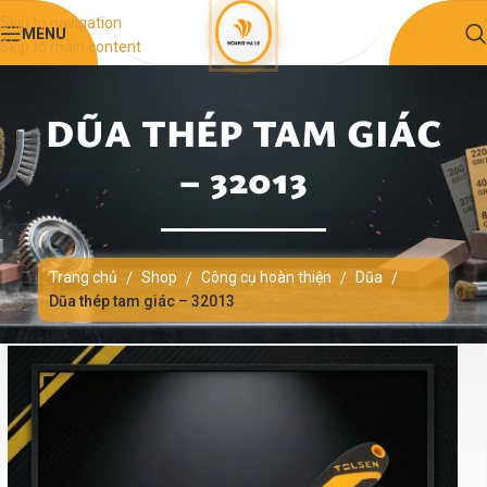
Skip to navigation
MENU
Skip to main content
DŨA THÉP TAM GIÁC
– 32013
Trang chủ
Shop
Công cụ hoàn thiện
Dũa
/
/
/
/
Dũa thép tam giác – 32013