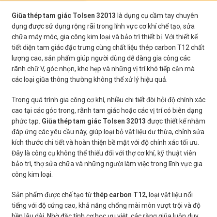
Giũa thép tam giác Tolsen 32013
là dụng cụ cầm tay chuyên
dụng được sử dụng rộng rãi trong lĩnh vực cơ khí chế tạo, sửa
chữa máy móc, gia công kim loại và bảo trì thiết bị. Với thiết kế
tiết diện tam giác đặc trưng cùng chất liệu thép carbon T12 chất
lượng cao, sản phẩm giúp người dùng dễ dàng gia công các
rãnh chữ V, góc nhọn, khe hẹp và những vị trí khó tiếp cận mà
các loại giũa thông thường không thể xử lý hiệu quả.
Trong quá trình gia công cơ khí, nhiều chi tiết đòi hỏi độ chính xác
cao tại các góc trong, rãnh tam giác hoặc các vị trí có biên dạng
phức tạp.
Giũa thép tam giác Tolsen 32013
được thiết kế nhằm
đáp ứng các yêu cầu này, giúp loại bỏ vật liệu dư thừa, chỉnh sửa
kích thước chi tiết và hoàn thiện bề mặt với độ chính xác tối ưu.
Đây là công cụ không thể thiếu đối với thợ cơ khí, kỹ thuật viên
bảo trì, thợ sửa chữa và những người làm việc trong lĩnh vực gia
công kim loại.
Sản phẩm được chế tạo từ
thép carbon T12
, loại vật liệu nổi
tiếng với độ cứng cao, khả năng chống mài mòn vượt trội và độ
bền lâu dài. Nhờ đặc tính cơ học ưu việt, các răng giũa luôn duy