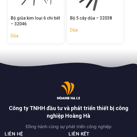
t
Bộ 5 cây dũa – 32038
Bộ 3 cây dũa gỗ – 32037
Bộ 
320
Dũa
Dũa
Dũa
Công ty TNHH đầu tư và phát triển thiết bị công
nghiệp Hoàng Hà
Đồng hành cùng sự phát triển công nghiệp
LIÊN HỆ
LIÊN KẾT