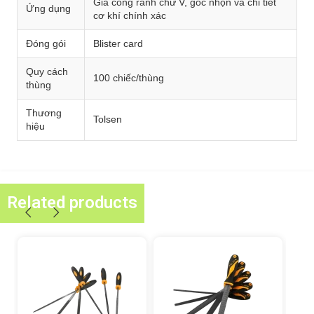
Gia công rãnh chữ V, góc nhọn và chi tiết
Ứng dụng
cơ khí chính xác
Đóng gói
Blister card
Quy cách
100 chiếc/thùng
thùng
Thương
Tolsen
hiệu
Related products