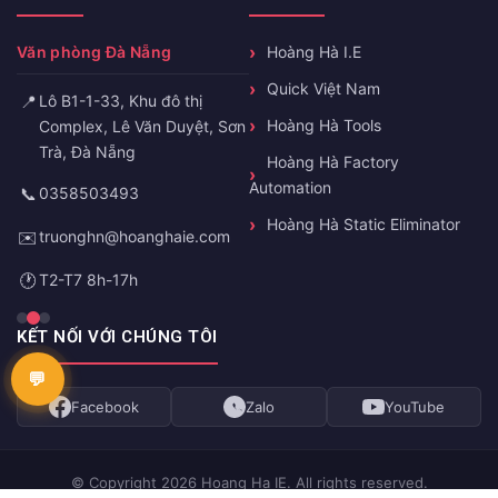
Văn phòng Đà Nẵng
Hoàng Hà I.E
Quick Việt Nam
📍
Lô B1-1-33, Khu đô thị
Hoàng Hà Tools
Complex, Lê Văn Duyệt, Sơn
Trà, Đà Nẵng
Hoàng Hà Factory
Automation
📞
0358503493
Hoàng Hà Static Eliminator
✉️
truonghn@hoanghaie.com
🕐
T2-T7 8h-17h
KẾT NỐI VỚI CHÚNG TÔI
Facebook
Zalo
YouTube
© Copyright 2026 Hoang Ha IE. All rights reserved.