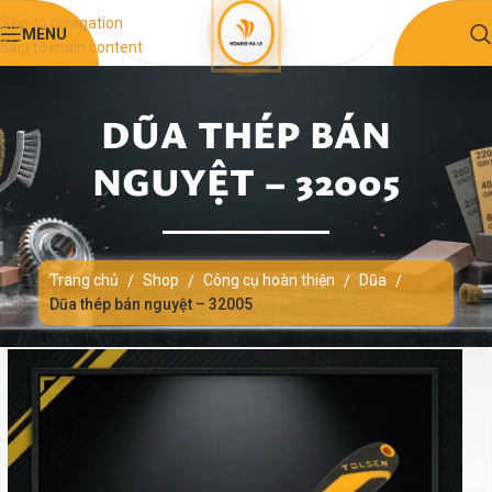
Skip to navigation
MENU
Skip to main content
DŨA THÉP BÁN
NGUYỆT – 32005
Trang chủ
Shop
Công cụ hoàn thiện
Dũa
/
/
/
/
Dũa thép bán nguyệt – 32005