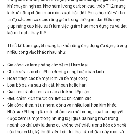
khí chuyên nghiệp. Nhờ hàm lượng carbon cao, thép T12 mang
lại khả năng chống mài mòn vượt trội, độ bền cơ học tốt và duy
trì độ sắc bén của các răng giũa trong thời gian dài. Điều này
giúp nâng cao hiệu suất làm việc, giảm hao mòn dụng cụ và tiết
kiệm chi phí thay thế.
Thiết kế bán nguyệt mang lại khả năng ứng dụng đa dạng trong
nhiều công việc khác nhau như:
Gia công và làm phẳng các bề mặt kim loại.
Chỉnh sửa các chi tiết có đường cong hoặc bán kính.
Hoàn thiện các bề mặt lõm và bề mặt cong.
Loại bỏ ba via sau khi cắt, khoan hoặc hàn.
Gia công rãnh cong và các vị trí khó tiếp cận.
Điều chỉnh kích thước chi tiết cơ khí chính xác.
Gia công thép, sắt, nhôm, đồng và nhiều loại hợp kim khác.
Nhờ sự kết hợp giữa mặt phẳng và mặt cong, giũa bán nguyệt
được xem là một trong những loại giũa đa năng nhất trong
ngành cơ khí. Đây là dụng cụ không thể thiếu trong hộp đồ nghề
của thợ cơ khí, kỹ thuật viên bảo trì, thợ sửa chữa máy móc và