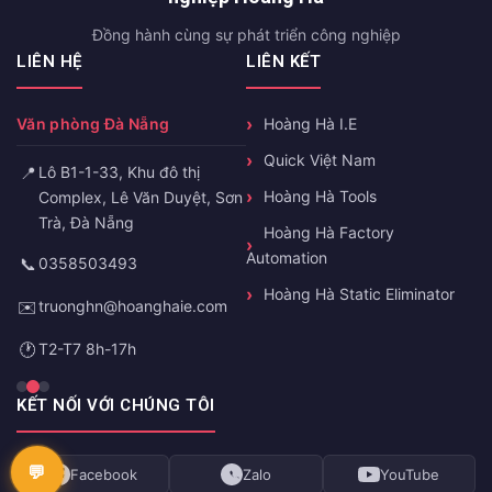
Đồng hành cùng sự phát triển công nghiệp
LIÊN HỆ
LIÊN KẾT
Văn phòng Đà Nẵng
Hoàng Hà I.E
Quick Việt Nam
📍
Lô B1-1-33, Khu đô thị
Hoàng Hà Tools
Complex, Lê Văn Duyệt, Sơn
Trà, Đà Nẵng
Hoàng Hà Factory
Automation
📞
0358503493
Hoàng Hà Static Eliminator
✉️
truonghn@hoanghaie.com
🕐
T2-T7 8h-17h
KẾT NỐI VỚI CHÚNG TÔI
Facebook
Zalo
YouTube