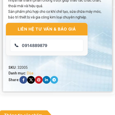
nhựa hai thành phần chống trượt giúp thao tác chắc chắn,
thoải mái và hiệu quả.
Sản phẩm phù hợp cho cơ khí chế tạo, sửa chữa máy móc,
bảo trì thiết bị và gia công kim loại chuyên nghiệp.
LIÊN HỆ TƯ VẤN & BÁO GIÁ
📞
0914889879
SKU:
32005
Danh mục:
Dũa
Share: