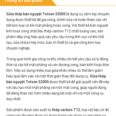
Thông tin sản phẩm
Giũa thép bán nguyệt Tolsen 32005
là dụng cụ cầm tay chuyên
dụng được thiết kế để gia công, chỉnh sửa và hoàn thiện các chi
tiết kim loại có bề mặt phẳng hoặc cong. Với thiết kế bán nguyệt
linh hoạt cùng chất liệu thép carbon T12 chất lượng cao, sản
phẩm đáp ứng hiệu quả các yêu cầu trong lĩnh vực cơ khí chế
tạo, sửa chữa máy móc, bảo trì thiết bị và gia công kim loại
chuyên nghiệp.
Trong quá trình gia công cơ khí, nhiều chi tiết yêu cầu xử lý đồng
thời cả các bề mặt phẳng và các đường cong, bán kính hoặc khe
lõm. Việc sử dụng nhiều loại giũa khác nhau có thể làm giảm
hiệu quả làm việc và mất thời gian thay đổi dụng cụ.
Giũa thép
bán nguyệt Tolsen 32005
được thiết kế để giải quyết vấn đề này
với cấu tạo một mặt phẳng và một mặt cong, giúp người dùng
dễ dàng thao tác trên nhiều dạng bề mặt chỉ với một công cụ
duy nhất.
Sản phẩm được sản xuất từ
thép carbon T12
, loại vật liệu có độ
cứng cao thường được sử dụng trong các dụng cụ gia công cơ