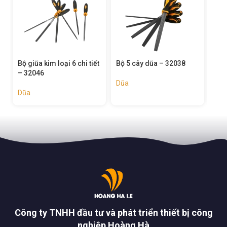
t
Bộ 5 cây dũa – 32038
Bộ 3 cây dũa gỗ – 32037
Bộ 
320
Dũa
Dũa
Dũa
Công ty TNHH đầu tư và phát triển thiết bị công
nghiệp Hoàng Hà