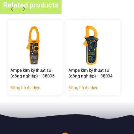
Related products
Ampe kìm kỹ thuật số
Đồng hồ vạn năng kỹ
Đồn
(công nghiệp) – 38034
thuật số công nghiệp –
thu
38033
Đồng hồ đo điện
Đồn
Đồng hồ đo điện