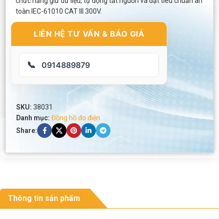
chức năng giữ dữ liệu, tự động tắt nguồn và đạt tiêu chuẩn an
toàn IEC-61010 CAT III 300V.
LIÊN HỆ TƯ VẤN & BÁO GIÁ
📞
0914889879
SKU:
38031
Danh mục:
Đồng hồ đo điện
Share:
Thông tin sản phẩm