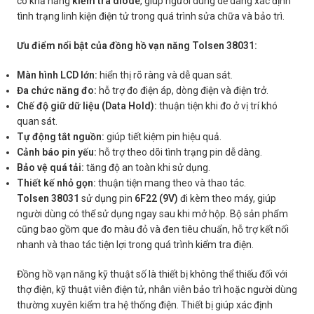
có khả năng
kiểm tra diode
, giúp người dùng dễ dàng xác định
tình trạng linh kiện điện tử trong quá trình sửa chữa và bảo trì.
Ưu điểm nổi bật của đồng hồ vạn năng Tolsen 38031:
Màn hình LCD lớn:
hiển thị rõ ràng và dễ quan sát.
Đa chức năng đo:
hỗ trợ đo điện áp, dòng điện và điện trở.
Chế độ giữ dữ liệu (Data Hold):
thuận tiện khi đo ở vị trí khó
quan sát.
Tự động tắt nguồn:
giúp tiết kiệm pin hiệu quả.
Cảnh báo pin yếu:
hỗ trợ theo dõi tình trạng pin dễ dàng.
Bảo vệ quá tải:
tăng độ an toàn khi sử dụng.
Thiết kế nhỏ gọn:
thuận tiện mang theo và thao tác.
Tolsen 38031
sử dụng pin
6F22 (9V)
đi kèm theo máy, giúp
người dùng có thể sử dụng ngay sau khi mở hộp. Bộ sản phẩm
cũng bao gồm que đo màu đỏ và đen tiêu chuẩn, hỗ trợ kết nối
nhanh và thao tác tiện lợi trong quá trình kiểm tra điện.
Đồng hồ vạn năng kỹ thuật số là thiết bị không thể thiếu đối với
thợ điện, kỹ thuật viên điện tử, nhân viên bảo trì hoặc người dùng
thường xuyên kiểm tra hệ thống điện. Thiết bị giúp xác định