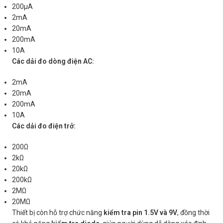
200μA
2mA
20mA
200mA
10A
Các dải đo dòng điện AC:
2mA
20mA
200mA
10A
Các dải đo điện trở:
200Ω
2kΩ
20kΩ
200kΩ
2MΩ
20MΩ
Thiết bị còn hỗ trợ chức năng
kiểm tra pin 1.5V và 9V
, đồng thời