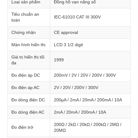
Loại sản phẩm
Đồng hồ vạn năng số
Tiêu chuẩn an
IEC-61010 CAT III 300V
toàn
Chứng nhận
CE approval
Màn hình hiển thị
LCD 3 1/2 digit
Giá trị hiển thị tối
1999
đa
Đo điện áp DC
200mV / 2V / 20V / 200V / 300V
Đo điện áp AC
2V / 20V / 200V / 300V
Đo dòng điện DC
200μA / 2mA / 20mA / 200mA / 10A
Đo dòng điện AC
2mA / 20mA / 200mA / 10A
200Ω / 2kΩ / 20kΩ / 200kΩ / 2MΩ /
Đo điện trở
20MΩ