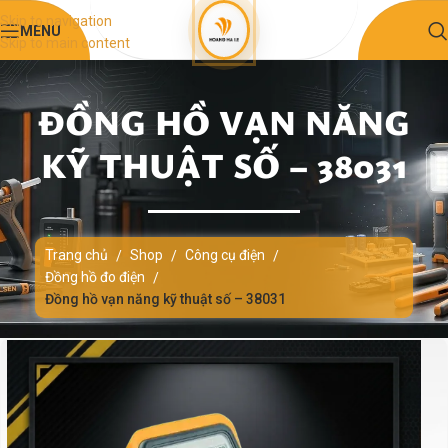
Skip to navigation
MENU
Skip to main content
ĐỒNG HỒ VẠN NĂNG
KỸ THUẬT SỐ – 38031
Trang chủ
Shop
Công cụ điện
/
/
/
Đồng hồ đo điện
/
Đồng hồ vạn năng kỹ thuật số – 38031