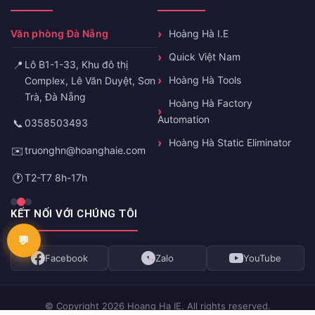
Văn phòng Đà Nẵng
Hoàng Hà I.E
Quick Việt Nam
📍
Lô B1-1-33, Khu đô thị
Hoàng Hà Tools
Complex, Lê Văn Duyệt, Sơn
Trà, Đà Nẵng
Hoàng Hà Factory
Automation
📞
0358503493
Hoàng Hà Static Eliminator
✉️
truonghn@hoanghaie.com
🕐
T2-T7 8h-17h
KẾT NỐI VỚI CHÚNG TÔI
Facebook
Zalo
YouTube
© Copyright 2026 Hoang Ha IE. All rights reserved.