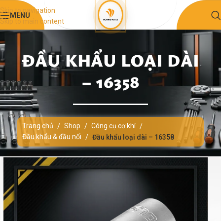
Skip to navigation
MENU
Skip to main content
ĐẦU KHẨU LOẠI DÀI
– 16358
Trang chủ
Shop
Công cụ cơ khí
/
/
/
Đầu khẩu & đầu nối
/
Đầu khẩu loại dài – 16358