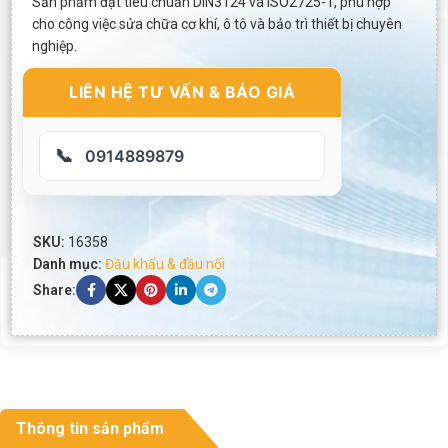
Sản phẩm đạt tiêu chuẩn DIN3124 và ISO2725-1, phù hợp
cho công việc sửa chữa cơ khí, ô tô và bảo trì thiết bị chuyên
nghiệp.
LIÊN HỆ TƯ VẤN & BÁO GIÁ
📞
0914889879
SKU:
16358
Danh mục:
Đầu khẩu & đầu nối
Share:
Thông tin sản phẩm