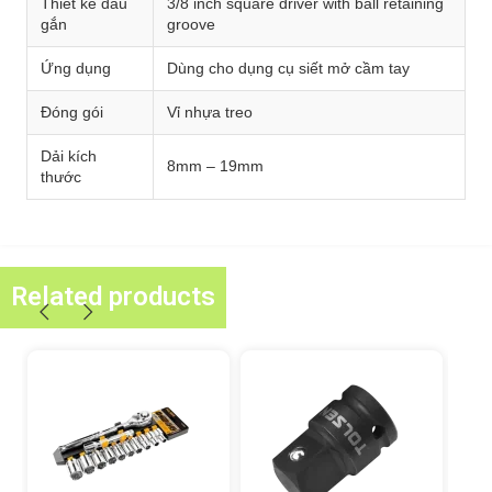
Thiết kế đầu
3/8 inch square driver with ball retaining
gắn
groove
Ứng dụng
Dùng cho dụng cụ siết mở cầm tay
Đóng gói
Vỉ nhựa treo
Dải kích
8mm – 19mm
thước
Related products