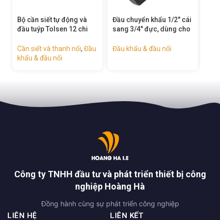
Đầu chuyển khẩu 1/2″ cái
Khớp nối lắc léo, dùng
Tha
sang 3/4″ đực, dùng cho
cho súng siết bu lông –
sún
súng siết bu lông –
18288
182
18289
u
Đầu khẩu & đầu nối
Đầu khẩu & đầu nối
Đầu
Công ty TNHH đầu tư và phát triển thiết bị công
nghiệp Hoàng Hà
Đồng hành cùng sự phát triển công nghiệp
LIÊN HỆ
LIÊN KẾT