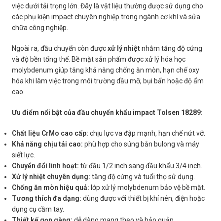
việc dưới tải trọng lớn. Đây là vật liệu thường được sử dụng cho
các phụ kiện impact chuyên nghiệp trong ngành cơ khí và sửa
chữa công nghiệp.
Ngoài ra, đầu chuyển còn được
xử lý nhiệt
nhằm tăng độ cứng
và độ bền tổng thể. Bề mặt sản phẩm được xử lý hóa học
molybdenum giúp tăng khả năng chống ăn mòn, hạn chế oxy
hóa khi làm việc trong môi trường dầu mỡ, bụi bẩn hoặc độ ẩm
cao.
Ưu điểm nổi bật của đầu chuyển khẩu impact Tolsen 18289:
Chất liệu CrMo cao cấp:
chịu lực va đập mạnh, hạn chế nứt vỡ.
Khả năng chịu tải cao:
phù hợp cho súng bắn bulong và máy
siết lực.
Chuyển đổi linh hoạt:
từ đầu 1/2 inch sang đầu khẩu 3/4 inch.
Xử lý nhiệt chuyên dụng:
tăng độ cứng và tuổi thọ sử dụng.
Chống ăn mòn hiệu quả:
lớp xử lý molybdenum bảo vệ bề mặt.
Tương thích đa dạng:
dùng được với thiết bị khí nén, điện hoặc
dụng cụ cầm tay.
Thiết kế gọn gàng:
dễ dàng mang theo và bảo quản.