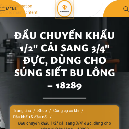
Skip to navigation
MENU
Skip to main content
ĐẦU CHUYỂN KHẨU
1/2″ CÁI SANG 3/4″
ĐỰC, DÙNG CHO
SÚNG SIẾT BU LÔNG
– 18289
Trang chủ
Shop
Công cụ cơ khí
/
/
/
Đầu khẩu & đầu nối
/
Đầu chuyển khẩu 1/2″ cái sang 3/4″ đực, dùng cho