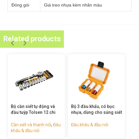
Đóng gói
Giá treo nhựa kèm nhãn màu
Related products
Bộ cần siết tự động và
Bộ 3 đầu khẩu, có bọc
Bộ 
đầu tuýp Tolsen 12 chi
nhựa, dùng cho súng siết
sún
tiết – 15392
bu lông – 15510
Đầu
Cần siết và thanh nối
,
Đầu
Đầu khẩu & đầu nối
khẩu & đầu nối