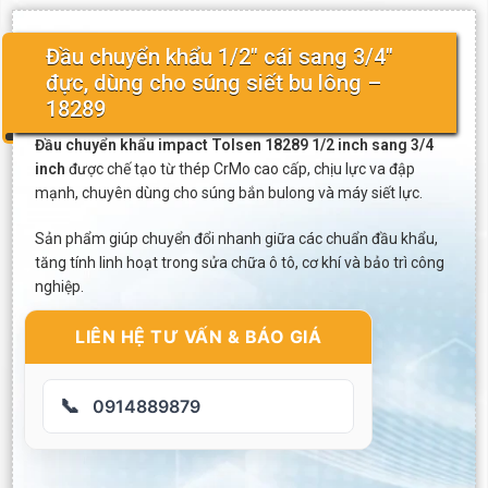
Đầu chuyển khẩu 1/2″ cái sang 3/4″
đực, dùng cho súng siết bu lông –
18289
Đầu chuyển khẩu impact Tolsen 18289 1/2 inch sang 3/4
inch
được chế tạo từ thép CrMo cao cấp, chịu lực va đập
mạnh, chuyên dùng cho súng bắn bulong và máy siết lực.
Sản phẩm giúp chuyển đổi nhanh giữa các chuẩn đầu khẩu,
tăng tính linh hoạt trong sửa chữa ô tô, cơ khí và bảo trì công
nghiệp.
LIÊN HỆ TƯ VẤN & BÁO GIÁ
📞
0914889879