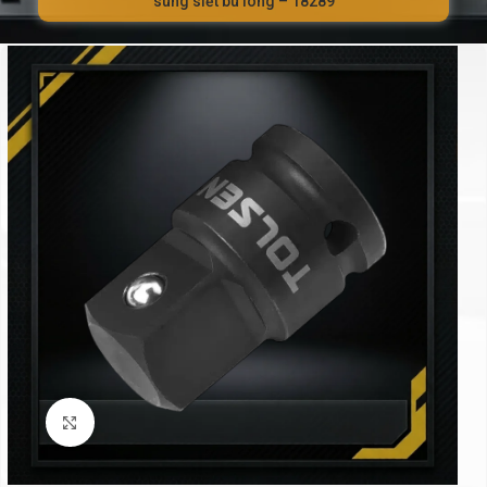
súng siết bu lông – 18289
Click to enlarge