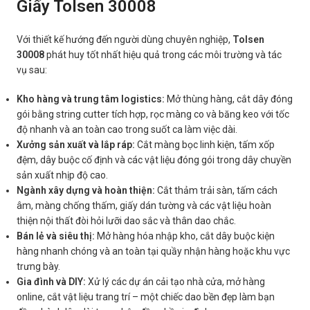
Giấy Tolsen 30008
Với thiết kế hướng đến người dùng chuyên nghiệp,
Tolsen
30008
phát huy tốt nhất hiệu quả trong các môi trường và tác
vụ sau:
Kho hàng và trung tâm logistics:
Mở thùng hàng, cắt dây đóng
gói bằng string cutter tích hợp, rọc màng co và băng keo với tốc
độ nhanh và an toàn cao trong suốt ca làm việc dài.
Xưởng sản xuất và lắp ráp:
Cắt màng bọc linh kiện, tấm xốp
đệm, dây buộc cố định và các vật liệu đóng gói trong dây chuyền
sản xuất nhịp độ cao.
Ngành xây dựng và hoàn thiện:
Cắt thảm trải sàn, tấm cách
âm, màng chống thấm, giấy dán tường và các vật liệu hoàn
thiện nội thất đòi hỏi lưỡi dao sắc và thân dao chắc.
Bán lẻ và siêu thị:
Mở hàng hóa nhập kho, cắt dây buộc kiện
hàng nhanh chóng và an toàn tại quầy nhận hàng hoặc khu vực
trưng bày.
Gia đình và DIY:
Xử lý các dự án cải tạo nhà cửa, mở hàng
online, cắt vật liệu trang trí – một chiếc dao bền đẹp làm bạn