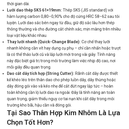
thời gian dài.
Lưỡi dao thép SK5 61×19mm:
Thép SK5 (JIS standard) với
hàm lượng carbon 0,80–0,90% cho độ cứng HRC 58–62 sau tôi
luyện. Lưỡi dao sắc bén ngay từ đầu, giữ độ sắc lâu hơn thép
thông thường và cho đường cắt chính xác, mịn màng trên nhiều
loại vật liệu khác nhau.
Thay lưỡi nhanh (Quick-Change Blade):
Cơ chế thay lưỡi
nhanh không cần vít hay dụng cụ phụ – chỉ cần nhấn hoặc trượt
là có thể tháo lưỡi cũ và lắp lưỡi mới trong vài giây. Tính năng
này đặc biệt giá trị trong môi trường làm việc nhịp độ cao, nơi
mỗi giây đều quan trọng.
Dao cắt dây tích hợp (String Cutter):
Rãnh cắt dây được thiết
kế khéo léo trên thân dao cho phép luồn dây, dây thừng hoặc
dây đóng gói vào và kéo nhẹ để cắt đứt ngay lập tức – hoàn
toàn không cần lộ lưỡi dao ra ngoài. Đây là tính năng an toàn
quan trọng, giảm thiểu nguy cơ tai nạn khi cắt dây trong môi
trường kho bãi, hậu cần và đóng gói.
Tại Sao Thân Hợp Kim Nhôm Là Lựa
Chọn Tốt Hơn?