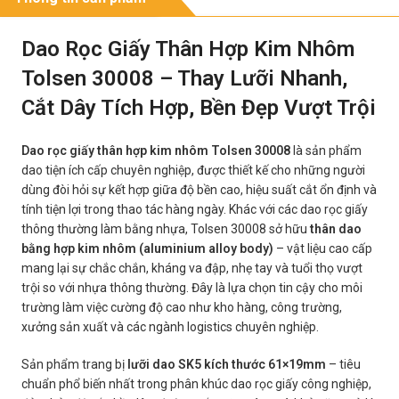
Dao Rọc Giấy Thân Hợp Kim Nhôm
Tolsen 30008 – Thay Lưỡi Nhanh,
Cắt Dây Tích Hợp, Bền Đẹp Vượt Trội
Dao rọc giấy thân hợp kim nhôm Tolsen 30008
là sản phẩm
dao tiện ích cấp chuyên nghiệp, được thiết kế cho những người
dùng đòi hỏi sự kết hợp giữa độ bền cao, hiệu suất cắt ổn định và
tính tiện lợi trong thao tác hàng ngày. Khác với các dao rọc giấy
thông thường làm bằng nhựa, Tolsen 30008 sở hữu
thân dao
bằng hợp kim nhôm (aluminium alloy body)
– vật liệu cao cấp
mang lại sự chắc chắn, kháng va đập, nhẹ tay và tuổi thọ vượt
trội so với nhựa thông thường. Đây là lựa chọn tin cậy cho môi
trường làm việc cường độ cao như kho hàng, công trường,
xưởng sản xuất và các ngành logistics chuyên nghiệp.
Sản phẩm trang bị
lưỡi dao SK5 kích thước 61×19mm
– tiêu
chuẩn phổ biến nhất trong phân khúc dao rọc giấy công nghiệp,