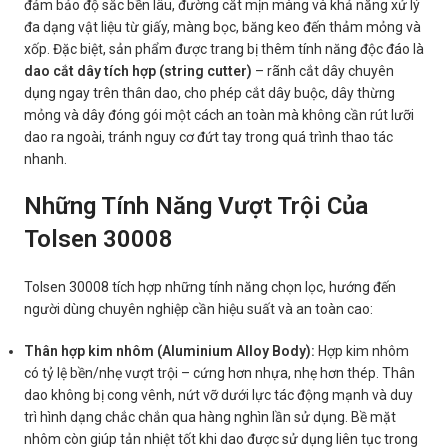
đảm bảo độ sắc bền lâu, đường cắt mịn màng và khả năng xử lý
đa dạng vật liệu từ giấy, màng bọc, băng keo đến thảm mỏng và
xốp. Đặc biệt, sản phẩm được trang bị thêm tính năng độc đáo là
dao cắt dây tích hợp (string cutter)
– rãnh cắt dây chuyên
dụng ngay trên thân dao, cho phép cắt dây buộc, dây thừng
mỏng và dây đóng gói một cách an toàn mà không cần rút lưỡi
dao ra ngoài, tránh nguy cơ đứt tay trong quá trình thao tác
nhanh.
Những Tính Năng Vượt Trội Của
Tolsen 30008
Tolsen 30008 tích hợp những tính năng chọn lọc, hướng đến
người dùng chuyên nghiệp cần hiệu suất và an toàn cao:
Thân hợp kim nhôm (Aluminium Alloy Body):
Hợp kim nhôm
có tỷ lệ bền/nhẹ vượt trội – cứng hơn nhựa, nhẹ hơn thép. Thân
dao không bị cong vênh, nứt vỡ dưới lực tác động mạnh và duy
trì hình dạng chắc chắn qua hàng nghìn lần sử dụng. Bề mặt
nhôm còn giúp tản nhiệt tốt khi dao được sử dụng liên tục trong