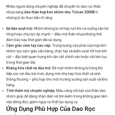
Nhiều người dùng chuyên nghiệp đã chuyển từ dao rọc thân
nhựa sang
dao thân hợp kim nhôm như Tolsen 30008
vì
những lý do thực tiễn rõ ràng:
Độ bền vượt trội:
Nhôm không bị vỡ hay nứt khi rơi xuống sàn bê
tông hoặc chịu lực ép mạnh – điều mà thân nhựa không thể
đảm bảo sau thời gian dài sử dụng.
Cảm giác cầm tay cao cấp:
Trọng lượng vừa phải của hợp kim
nhôm tạo cảm giác cân bằng, chắc tay và kiểm soát tốt hơn khi
cắt – đặc biệt quan trọng khi cần cắt chính xác hoặc cắt liên tục
trong thời gian dài.
Kháng hóa chất và dầu mỡ:
Bề mặt nhôm không bị hỏng khi
tiếp xúc với dầu bôi trơn, dung môi nhẹ hay hóa chất vệ sinh
thông thường – phù hợp cho môi trường xưởng sản xuất và kho
hàng.
Tính thẩm mỹ chuyên nghiệp:
Màu vàng nổi bật của thân dao
nhôm giúp dễ dàng nhận diện và tìm kiếm trong không gian làm
việc đông đúc, giảm nguy cơ thất lạc dụng cụ.
Ứng Dụng Phù Hợp Của Dao Rọc