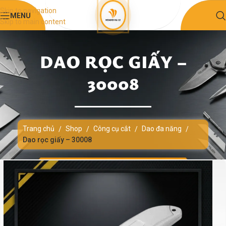
Skip to navigation
MENU
Skip to main content
DAO RỌC GIẤY –
30008
Trang chủ
Shop
Công cụ cắt
Dao đa năng
/
/
/
/
Dao rọc giấy – 30008