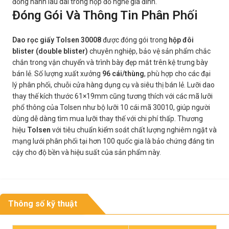
đồng hành lâu dài trong hộp đồ nghề gia đình.
Đóng Gói Và Thông Tin Phân Phối
Dao rọc giấy Tolsen 30008
được đóng gói trong
hộp đôi
blister (double blister)
chuyên nghiệp, bảo vệ sản phẩm chắc
chắn trong vận chuyển và trình bày đẹp mắt trên kệ trưng bày
bán lẻ. Số lượng xuất xưởng
96 cái/thùng
, phù hợp cho các đại
lý phân phối, chuỗi cửa hàng dụng cụ và siêu thị bán lẻ. Lưỡi dao
thay thế kích thước 61×19mm cũng tương thích với các mã lưỡi
phổ thông của Tolsen như bộ lưỡi 10 cái mã 30010, giúp người
dùng dễ dàng tìm mua lưỡi thay thế với chi phí thấp. Thương
hiệu
Tolsen
với tiêu chuẩn kiểm soát chất lượng nghiêm ngặt và
mạng lưới phân phối tại hơn 100 quốc gia là bảo chứng đáng tin
cậy cho độ bền và hiệu suất của sản phẩm này.
Thông số kỹ thuật