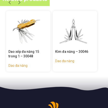
Kìm đa năng – 30046
Dao rọc giấy 2 chức
Dao
năng – 30019
Dao đa năng
Dao
Dao đa năng