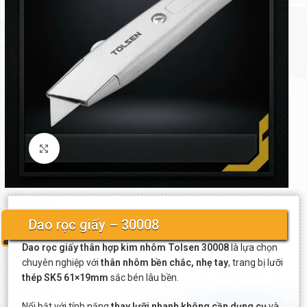
Click to enlarge
Dao rọc giấy – 30008
Dao rọc giấy thân hợp kim nhôm Tolsen 30008
là lựa chọn
chuyên nghiệp với
thân nhôm bền chắc, nhẹ tay
, trang bị lưỡi
thép SK5 61×19mm
sắc bén lâu bền.
Nổi bật với tính năng
thay lưỡi nhanh không cần dụng cụ
và