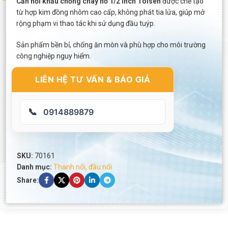
Cần nối khẩu chống cháy nổ 1/2 inch Tolsen
được chế tạo
từ hợp kim đồng nhôm cao cấp, không phát tia lửa, giúp mở
rộng phạm vi thao tác khi sử dụng đầu tuýp.
Sản phẩm bền bỉ, chống ăn mòn và phù hợp cho môi trường
công nghiệp nguy hiểm.
LIÊN HỆ TƯ VẤN & BÁO GIÁ
📞
0914889879
SKU:
70161
Danh mục:
Thanh nối, đầu nối
Share: