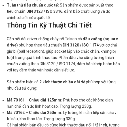
Tuân thủ tiêu chuẩn quốc tế:
Sản phẩm được sản xuất theo
tiêu chuẩn
DIN 3123 / ISO 3316
, đảm bảo chất lượng và độ
chính xác ở mức quốc tế.
Thông Tin Kỹ Thuật Chi Tiết
Cần nối dài driver chống cháy nổ Tolsen có
đầu vuông (square
drive)
phù hợp theo tiêu chuẩn
DIN 3120 / ISO 1174
với cơ chế
giữ bi (ball reception), giúp socket lắp vào chắc chắn, không bị
tuột trong quá trình thao tác. Phần đầu vào cũng tương thích
chuẩn vuông theo DIN 3120 / ISO 1174, đảm bảo khớp hoàn hảo
với tay cầm tháo vặn hoặc cần siết lực.
Sản phẩm hiện có
2 kích thước chiều dài
để phù hợp với từng
nhu cầu sử dụng:
Mã 70161 – Chiều dài 125mm:
Phù hợp cho các không gian
hạn chế, cần độ linh hoạt cao. Trọng lượng 230g.
Mã 70162 – Chiều dài 250mm:
Lý tưởng khi cần tiếp cận các vị
trí sâu, khó thao tác. Trọng lượng 330g.
Cả hai phiên bản đều có cùng kích thước đầu nối
1/2 inch
, tương