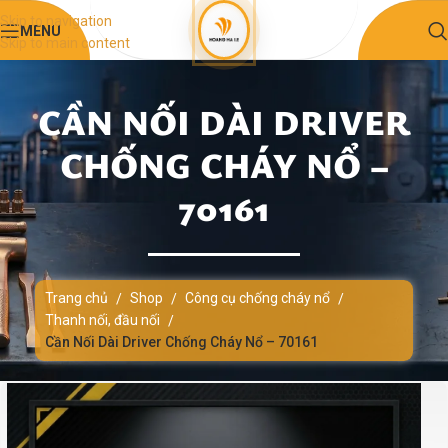
Skip to navigation
MENU
Skip to main content
CẦN NỐI DÀI DRIVER
CHỐNG CHÁY NỔ –
70161
Trang chủ
Shop
Công cụ chống cháy nổ
/
/
/
Thanh nối, đầu nối
/
Cần Nối Dài Driver Chống Cháy Nổ – 70161