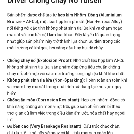
Driver Chống Cháy Nổ Tolsen
Sản phẩm được chế tạo từ
hợp kim Nhôm-Đồng (Aluminium-
Bronze – Al-Cu)
, một loại hợp kim phi sắt (Non-Ferrous Alloy)
nổi tiếng với đặc tính không phát sinh tia lửa khi va chạm hoặc
ma sát với các bề mặt kim loại khác. Đây là yếu tố quan trọng
nhất giúp sản phẩm này trở thành lựa chọn ưu tiên trong các
môi trường có khí gas, hơi xăng dầu hay bụi dễ cháy.
Chống cháy nổ (Explosion Proof):
Nhờ chất liệu hợp kim Al-Cu
không phát sinh tia lửa, sản phẩm đáp ứng tiêu chuẩn chống
cháy nổ, phù hợp với các môi trường công nghiệp khắt khe nhất.
Không phát sinh tia lửa (Non-Sparking):
Hoàn toàn an toàn khi
va chạm hay ma sát trong quá trình sử dụng tại khu vực nguy
hiểm.
Chống ăn mòn (Corrosion Resistant):
Hợp kim nhôm-đồng có
khả năng chống ăn mòn vượt trội, giúp sản phẩm bền bỉ theo
thời gian dù làm việc trong điều kiện ẩm ướt, hóa chất hay ngoài
trời.
Độ bền cao (Very Breakage Resistant):
Cấu trúc chắc chắn,
chịu lực tốt, khó gãy vỡ ngay cả khi chịu momen xoắn lớn.