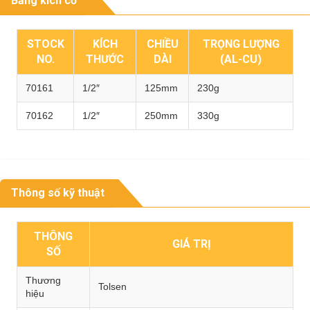
Bảng kích cỡ
STOCK
KÍCH
CHIỀU
TRỌNG LƯỢNG
NO.
THƯỚC
DÀI
(AL-CU)
70161
1/2″
125mm
230g
70162
1/2″
250mm
330g
Thông số kỹ thuật
THÔNG
GIÁ TRỊ
SỐ
Thương
Tolsen
hiệu