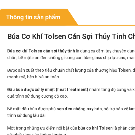
Thông tin sản phẩm
Búa Cơ Khí Tolsen Cán Sợi Thủy Tinh C
Búa cơ khí Tolsen cán sợi thủy tinh
là dụng cụ cầm tay chuyên dụng 
chắn, bề mặt sơn đen chống gỉ cùng cán fiberglass chịu lực cao, mang
Được sản xuất theo tiêu chuẩn chất lượng của thương hiệu Tolsen, 
mạnh mẽ, bền bỉ và an toàn.
Đầu búa được xử lý nhiệt (heat treatment)
nhằm tăng độ cứng và kh
quá trình sử dụng cường độ cao.
Bề mặt đầu búa được phủ
sơn đen chống oxy hóa
, hỗ trợ bảo vệ k
trình sử dụng lâu dài.
Một trong những ưu điểm nổi bật của
búa cơ khí Tolsen
là phần cán
với nhiều loại cán thông thường.