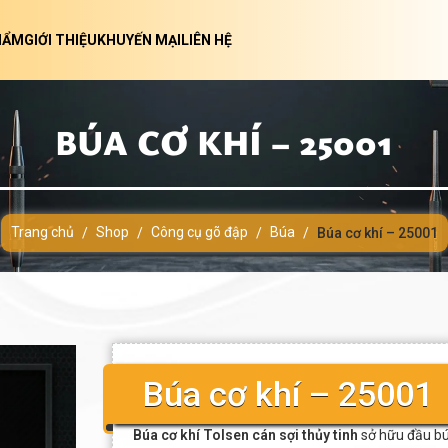
HẨM
GIỚI THIỆU
KHUYẾN MẠI
LIÊN HỆ
BÚA CƠ KHÍ – 25001
Trang chủ
Shop
Công cụ gõ đập
Búa
/
/
/
/
Búa cơ khí – 25001
Búa cơ khí – 25001
Búa cơ khí Tolsen cán sợi thủy tinh
sở hữu đầu bú