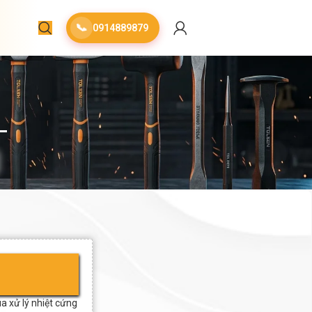
📞
0914889879
a xử lý nhiệt cứng