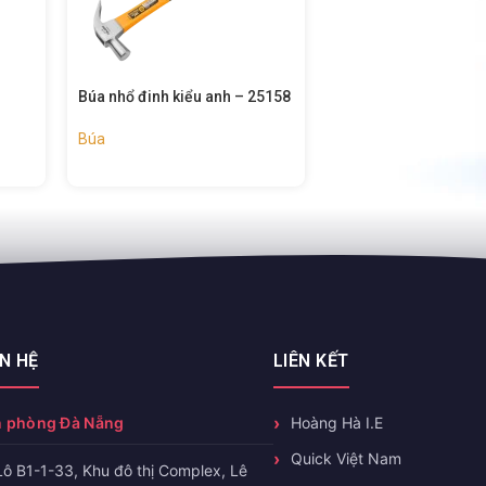
25158
Búa nhổ đinh – 25185
Búa nhổ đinh – 2502
Búa
Búa
ÊN HỆ
LIÊN KẾT
 phòng Đà Nẵng
Hoàng Hà I.E
Quick Việt Nam
Lô B1-1-33, Khu đô thị Complex, Lê