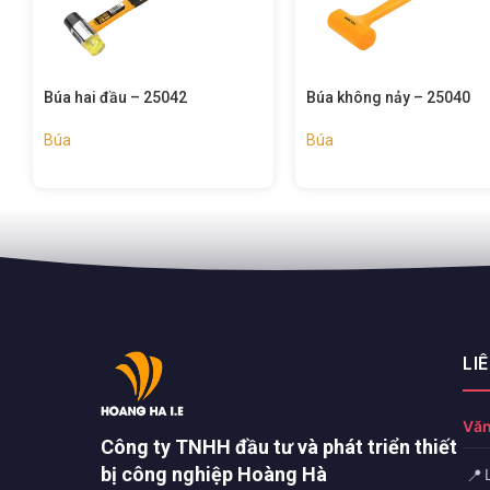
Búa không nảy – 25040
Búa nhổ đinh kiểu anh – 
Búa
Búa
LI
Văn
Công ty TNHH đầu tư và phát triển thiết
bị công nghiệp Hoàng Hà
📍