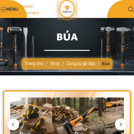
Skip to navigation
MENU
Skip to main content
BÚA
Trang chủ
Shop
Công cụ gõ đập
/
/
/
Búa