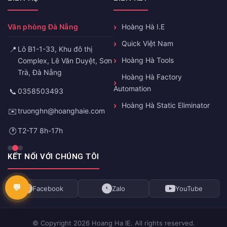
Văn phòng Đà Nẵng
Hoàng Hà I.E
Quick Việt Nam
📍
Lô B1-1-33, Khu đô thị
Hoàng Hà Tools
Complex, Lê Văn Duyệt, Sơn
Trà, Đà Nẵng
Hoàng Hà Factory
Automation
📞
0358503493
Hoàng Hà Static Eliminator
✉️
truonghn@hoanghaie.com
🕐
T2-T7 8h-17h
KẾT NỐI VỚI CHÚNG TÔI
Facebook
Zalo
YouTube
© Copyright 2026 Hoang Ha IE. All rights reserved.