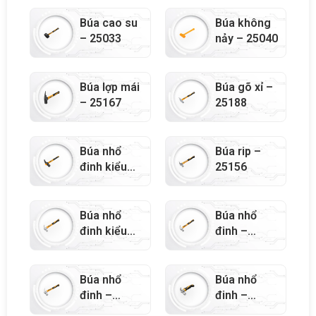
Búa cao su
Búa không
– 25033
nảy – 25040
Búa lợp mái
Búa gõ xỉ –
– 25167
25188
Búa nhổ
Búa rip –
đinh kiểu
25156
Pháp –
25190
Búa nhổ
Búa nhổ
đinh kiểu
đinh –
anh – 25158
25185
Búa nhổ
Búa nhổ
đinh –
đinh –
25028
25027