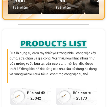
Đục
Rìu
Xà 
5 sản phẩm
3 sản phẩm
3 sản
PRODUCTS LIST
Búa
là dụng cụ cầm tay thiết yếu trong nhiều công việc xây
dựng, sửa chữa và gia công. Với nhiều loại khác nhau như
búa móng vuốt
,
búa tạ,
búa cao su
, … mỗi loại đều được
thiết kế riêng biệt để đáp ứng các nhu cầu sử dụng đa dạng
và mang lại hiệu quả tối ưu cho từng công việc cụ thể.
Búa hai đầu
Búa cao su
– 25042
– 25173