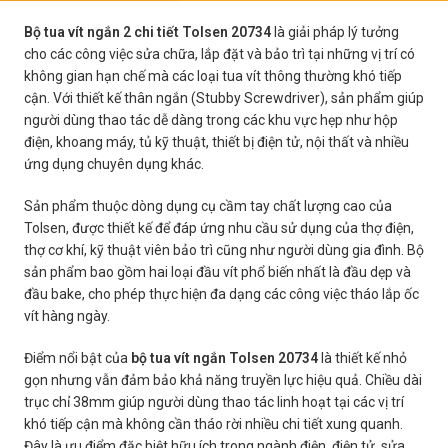
Bộ tua vít ngắn 2 chi tiết Tolsen 20734
là giải pháp lý tưởng
cho các công việc sửa chữa, lắp đặt và bảo trì tại những vị trí có
không gian hạn chế mà các loại tua vít thông thường khó tiếp
cận. Với thiết kế thân ngắn (Stubby Screwdriver), sản phẩm giúp
người dùng thao tác dễ dàng trong các khu vực hẹp như hộp
điện, khoang máy, tủ kỹ thuật, thiết bị điện tử, nội thất và nhiều
ứng dụng chuyên dụng khác.
Sản phẩm thuộc dòng dụng cụ cầm tay chất lượng cao của
Tolsen, được thiết kế để đáp ứng nhu cầu sử dụng của thợ điện,
thợ cơ khí, kỹ thuật viên bảo trì cũng như người dùng gia đình. Bộ
sản phẩm bao gồm hai loại đầu vít phổ biến nhất là đầu dẹp và
đầu bake, cho phép thực hiện đa dạng các công việc tháo lắp ốc
vít hàng ngày.
Điểm nổi bật của
bộ tua vít ngắn Tolsen 20734
là thiết kế nhỏ
gọn nhưng vẫn đảm bảo khả năng truyền lực hiệu quả. Chiều dài
trục chỉ 38mm giúp người dùng thao tác linh hoạt tại các vị trí
khó tiếp cận mà không cần tháo rời nhiều chi tiết xung quanh.
Đây là ưu điểm đặc biệt hữu ích trong ngành điện, điện tử, sửa