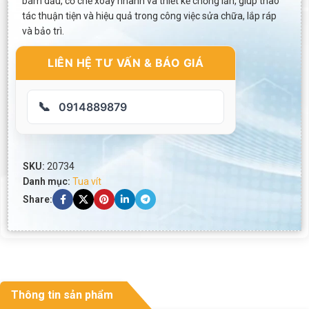
bám dầu, cơ chế xoay nhanh và thiết kế chống lăn, giúp thao
tác thuận tiện và hiệu quả trong công việc sửa chữa, lắp ráp
và bảo trì.
LIÊN HỆ TƯ VẤN & BÁO GIÁ
📞
0914889879
SKU:
20734
Danh mục:
Tua vít
Share:
Thông tin sản phẩm