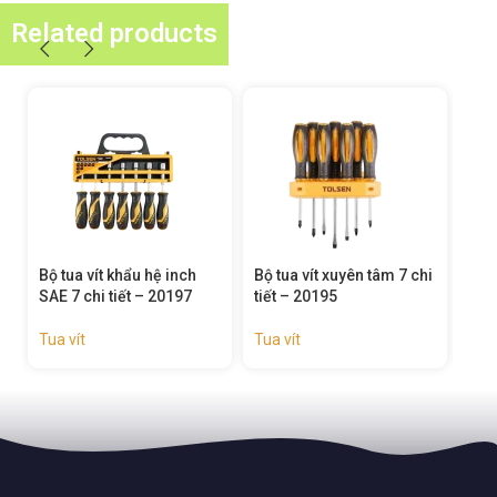
Related products
Bộ tua vít xuyên tâm 7 chi
Bộ tua vít đa năng 100 chi
Bộ t
tiết – 20195
tiết – 20185
tiết
Tua vít
Tua vít
Tua 