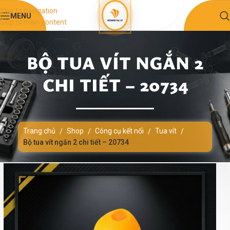
Skip to navigation
MENU
Skip to main content
BỘ TUA VÍT NGẮN 2
CHI TIẾT – 20734
Trang chủ
Shop
Công cụ kết nối
Tua vít
/
/
/
/
Bộ tua vít ngắn 2 chi tiết – 20734