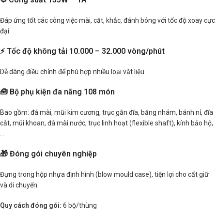
Đáp ứng tốt các công việc mài, cắt, khắc, đánh bóng với tốc độ xoay cực
đại.
⚡ Tốc độ không tải 10.000 – 32.000 vòng/phút
Dễ dàng điều chỉnh để phù hợp nhiều loại vật liệu.
🧰 Bộ phụ kiện đa năng 108 món
Bao gồm: đá mài, mũi kim cương, trục gắn đĩa, băng nhám, bánh nỉ, đĩa
cắt, mũi khoan, đá mài nước, trục linh hoạt (flexible shaft), kính bảo hộ,
…
🎁 Đóng gói chuyên nghiệp
Đựng trong hộp nhựa định hình (blow mould case), tiện lợi cho cất giữ
và di chuyển.
Quy cách đóng gói:
6 bộ/thùng