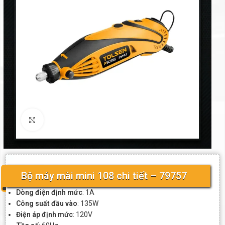
Click to enlarge
Bộ máy mài mini 108 chi tiết – 79757
Dòng điện định mức
: 1A
Công suất đầu vào
: 135W
Điện áp định mức
: 120V