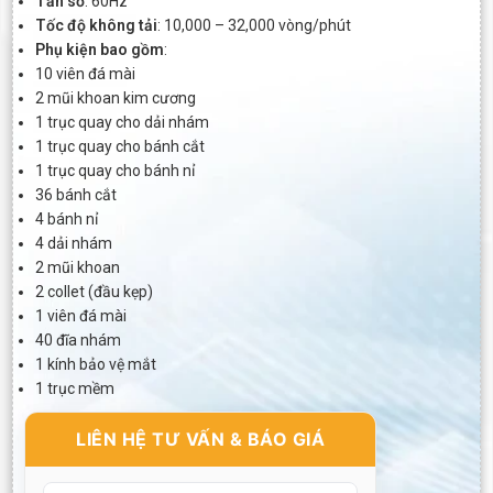
Tần số
: 60Hz
Tốc độ không tải
: 10,000 – 32,000 vòng/phút
Phụ kiện bao gồm
:
10 viên đá mài
2 mũi khoan kim cương
1 trục quay cho dải nhám
1 trục quay cho bánh cắt
1 trục quay cho bánh nỉ
36 bánh cắt
4 bánh nỉ
4 dải nhám
2 mũi khoan
2 collet (đầu kẹp)
1 viên đá mài
40 đĩa nhám
1 kính bảo vệ mắt
1 trục mềm
LIÊN HỆ TƯ VẤN & BÁO GIÁ