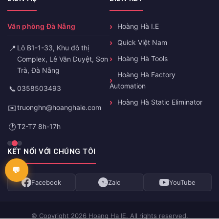
Văn phòng Đà Nẵng
Hoàng Hà I.E
Quick Việt Nam
📍
Lô B1-1-33, Khu đô thị
Hoàng Hà Tools
Complex, Lê Văn Duyệt, Sơn
Trà, Đà Nẵng
Hoàng Hà Factory
Automation
📞
0358503493
Hoàng Hà Static Eliminator
✉️
truonghn@hoanghaie.com
🕐
T2-T7 8h-17h
KẾT NỐI VỚI CHÚNG TÔI
Facebook
Zalo
YouTube
© Copyright 2026 Hoang Ha IE. All rights reserved.