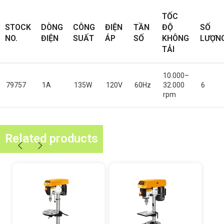
TỐC
STOCK
DÒNG
CÔNG
ĐIỆN
TẦN
ĐỘ
SỐ
NO.
ĐIỆN
SUẤT
ÁP
SỐ
KHÔNG
LƯỢN
TẢI
10.000–
79757
1A
135W
120V
60Hz
32.000
6
rpm
Related products