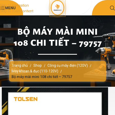
Skip to navigation
MENU
Skip to main content
BỘ MÁY MÀI MINI
108 CHI TIẾT – 79757
Trang chủ
Shop
Công cụ máy điện (120V)
/
/
/
Máy khoan & đục (110-120V)
/
Bộ máy mài mini 108 chi tiết – 79757