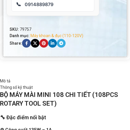
📞
0914889879
SKU:
79757
Danh mục:
Máy khoan & đục (110-120V)
Share:
Mô tả
Thông số kỹ thuật
BỘ MÁY MÀI MINI 108 CHI TIẾT (108PCS
ROTARY TOOL SET)
🔧 Đặc điểm nổi bật
⚙️ Công suất 135W – 1A