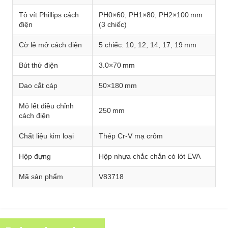
Tô vít Phillips cách
PH0×60, PH1×80, PH2×100 mm
điện
(3 chiếc)
Cờ lê mở cách điện
5 chiếc: 10, 12, 14, 17, 19 mm
Bút thử điện
3.0×70 mm
Dao cắt cáp
50×180 mm
Mỏ lết điều chỉnh
250 mm
cách điện
Chất liệu kim loại
Thép Cr‑V mạ crôm
Hộp đựng
Hộp nhựa chắc chắn có lót EVA
Mã sản phẩm
V83718