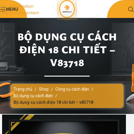
Skip to navigation
MENU
Skip to main content
BỘ DỤNG CỤ CÁCH
ĐIỆN 18 CHI TIẾT –
V83718
Trang chủ
Shop
Công cụ cách điện
/
/
/
Bộ dụng cụ cách điện
/
Bộ dụng cụ cách điện 18 chi tiết – v83718