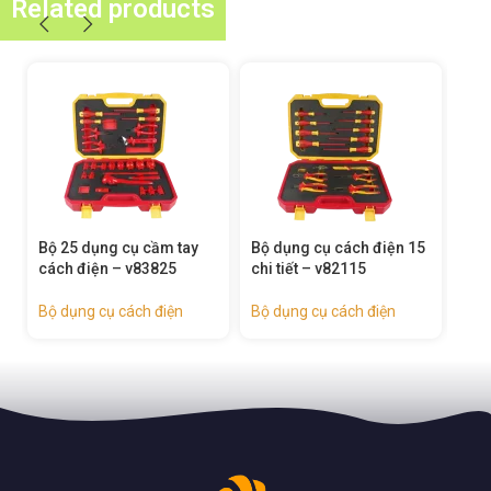
Related products
cụ cầm tay
Bộ dụng cụ cách điện 15
Bộ cờ lê hai đầu các
– v83825
chi tiết – v82115
điện 6 chi tiết – v836
cách điện
Bộ dụng cụ cách điện
Bộ dụng cụ cách điện