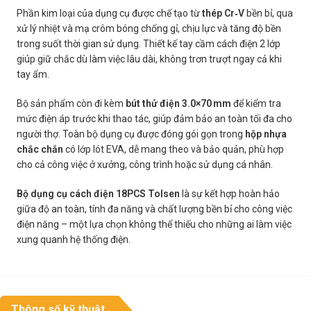
Phần kim loại của dụng cụ được chế tạo từ
thép Cr‑V
bền bỉ, qua
xử lý nhiệt và mạ crôm bóng chống gỉ, chịu lực và tăng độ bền
trong suốt thời gian sử dụng. Thiết kế tay cầm cách điện 2 lớp
giúp giữ chắc dù làm việc lâu dài, không trơn trượt ngay cả khi
tay ẩm.
Bộ sản phẩm còn đi kèm
bút thử điện 3.0×70 mm
để kiểm tra
mức điện áp trước khi thao tác, giúp đảm bảo an toàn tối đa cho
người thợ. Toàn bộ dụng cụ được đóng gói gọn trong
hộp nhựa
chắc chắn
có lớp lót EVA, dễ mang theo và bảo quản, phù hợp
cho cả công việc ở xưởng, công trình hoặc sử dụng cá nhân.
Bộ dụng cụ cách điện 18PCS Tolsen
là sự kết hợp hoàn hảo
giữa độ an toàn, tính đa năng và chất lượng bền bỉ cho công việc
điện năng – một lựa chọn không thể thiếu cho những ai làm việc
xung quanh hệ thống điện.
Thông số kỹ thuật