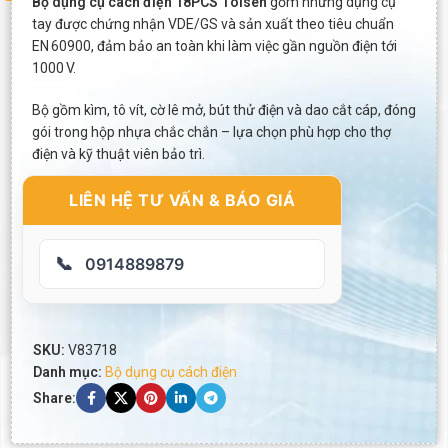
Bộ dụng cụ cách điện 18PCS Tolsen
gồm những dụng cụ
tay được chứng nhận VDE/GS và sản xuất theo tiêu chuẩn
EN 60900, đảm bảo an toàn khi làm việc gần nguồn điện tới
1000 V.
Bộ gồm kìm, tô vít, cờ lê mở, bút thử điện và dao cắt cáp, đóng
gói trong hộp nhựa chắc chắn – lựa chọn phù hợp cho thợ
điện và kỹ thuật viên bảo trì.
LIÊN HỆ TƯ VẤN & BÁO GIÁ
📞
0914889879
SKU:
V83718
Danh mục:
Bộ dụng cụ cách điện
Share: