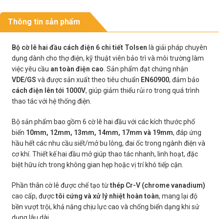
Thông tin sản phẩm
Bộ cờ lê hai đầu cách điện 6 chi tiết Tolsen
là giải pháp chuyên
dụng dành cho thợ điện, kỹ thuật viên bảo trì và môi trường làm
việc yêu cầu
an toàn điện cao
. Sản phẩm đạt chứng nhận
VDE/GS
và được sản xuất theo tiêu chuẩn
EN60900
, đảm bảo
cách điện lên tới 1000V
, giúp giảm thiểu rủi ro trong quá trình
thao tác với hệ thống điện.
Bộ sản phẩm bao gồm 6 cờ lê hai đầu với các kích thước phổ
biến
10mm, 12mm, 13mm, 14mm, 17mm và 19mm
, đáp ứng
hầu hết các nhu cầu siết/mở bu lông, đai ốc trong ngành điện và
cơ khí. Thiết kế hai đầu mở giúp thao tác nhanh, linh hoạt, đặc
biệt hữu ích trong không gian hẹp hoặc vị trí khó tiếp cận.
Phần thân cờ lê được chế tạo từ
thép Cr-V (chrome vanadium)
cao cấp, được
tôi cứng và xử lý nhiệt hoàn toàn
, mang lại độ
bền vượt trội, khả năng chịu lực cao và chống biến dạng khi sử
dụng lâu dài.