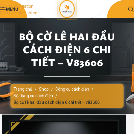
Skip to navigation
MENU
Skip to main content
BỘ CỜ LÊ HAI ĐẦU
CÁCH ĐIỆN 6 CHI
TIẾT – V83606
Trang chủ
Shop
Công cụ cách điện
/
/
/
Bộ dụng cụ cách điện
/
Bộ cờ lê hai đầu cách điện 6 chi tiết – v83606