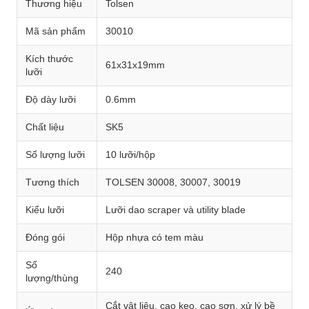
Thương hiệu
Tolsen
Mã sản phẩm
30010
Kích thước
61x31x19mm
lưỡi
Độ dày lưỡi
0.6mm
Chất liệu
SK5
Số lượng lưỡi
10 lưỡi/hộp
Tương thích
TOLSEN 30008, 30007, 30019
Kiểu lưỡi
Lưỡi dao scraper và utility blade
Đóng gói
Hộp nhựa có tem màu
Số
240
lượng/thùng
Cắt vật liệu, cạo keo, cạo sơn, xử lý bề