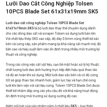
Lưỡi Dao Cắt Công Nghiệp Tolsen
10PCS Blade Set 61x31x19mm SK5
Lưỡi dao cắt công nghiệp Tolsen 10PCS Blade Set
61x31x19mm SK5
là bộ lưỡi dao thay thế chuyên dụng dành
cho các dòng dao cắt và scraper Tolsen sử dụng lưỡi bản lớn.
Với chất liệu thép SK5 cao cấp, độ dày 0.6mm cùng thiết kế sắc
bén và cứng cáp, sản phẩm mang lại khả năng cắt mạnh mẽ, độ
bền cao và hiệu suất làm việc ổn định trong nhiều môi trường kỹ
thuật và công nghiệp.
Trong các công việc cắt vật liệu, cạo bề mặt hoặc xử lý kỹ thuật,
chất lượng lưỡi dao ảnh hưởng trực tiếp đến hiệu quả thao tác
và độ an toàn khi sử dụng. Một lưỡi dao sắc bén và có độ cứng
tốt sẽ giúp thao tác nhanh hơn, giảm lực tay và hạn chế cong
lưỡi khi làm việc với vật liệu cứng. Tolsen 10PCS Blade Set được
thiết kế nhằm đáp ứng các yêu cầu đó với khả năng hoạt động
ổn định trong môi trường sử dụng cường độ cao.
Điểm nổi bật của sản phẩm nằm ở chất liệu
SK5
– loại thép