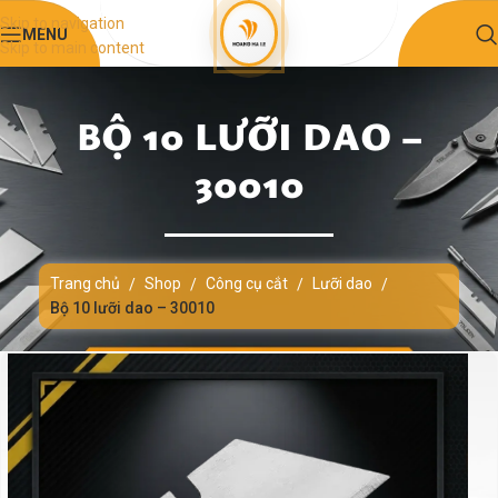
Skip to navigation
MENU
Skip to main content
BỘ 10 LƯỠI DAO –
30010
Trang chủ
Shop
Công cụ cắt
Lưỡi dao
/
/
/
/
Bộ 10 lưỡi dao – 30010