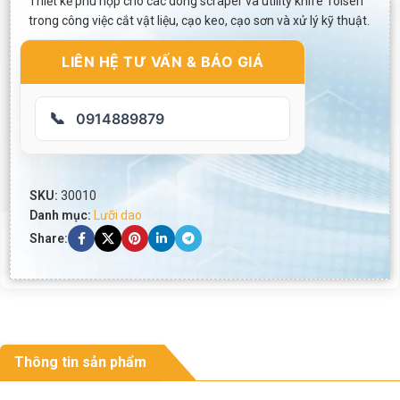
Thiết kế phù hợp cho các dòng scraper và utility knife Tolsen
trong công việc cắt vật liệu, cạo keo, cạo sơn và xử lý kỹ thuật.
LIÊN HỆ TƯ VẤN & BÁO GIÁ
📞
0914889879
SKU:
30010
Danh mục:
Lưỡi dao
Share:
Thông tin sản phẩm