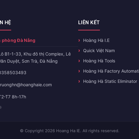
ÊN HỆ
LIÊN KẾT
 phòng Đà Nẵng
Hoàng Hà I.E
Quick Việt Nam
Lô B1-1-33, Khu đô thị Complex, Lê
Hoàng Hà Tools
Văn Duyệt, Sơn Trà, Đà Nẵng
Hoàng Hà Factory Automat
0358503493
Hoàng Hà Static Eliminator
truonghn@hoanghaie.com
T2-T7 8h-17h
© Copyright 2026 Hoang Ha IE. All rights reserved.