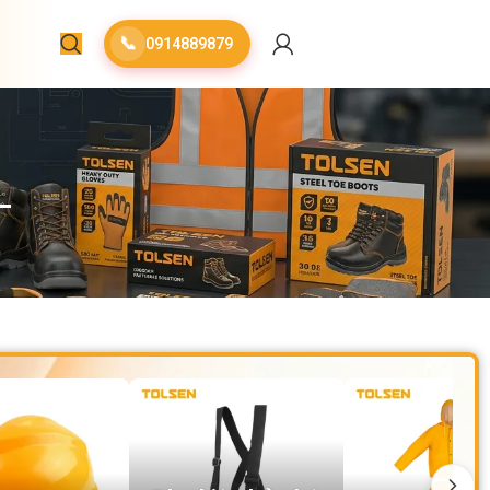
📞
0914889879