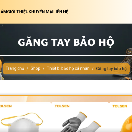
HẨM
GIỚI THIỆU
KHUYẾN MẠI
LIÊN HỆ
GĂNG TAY BẢO HỘ
Trang chủ
Shop
Thiết bị bảo hộ cá nhân
/
/
/
Găng tay bảo hộ