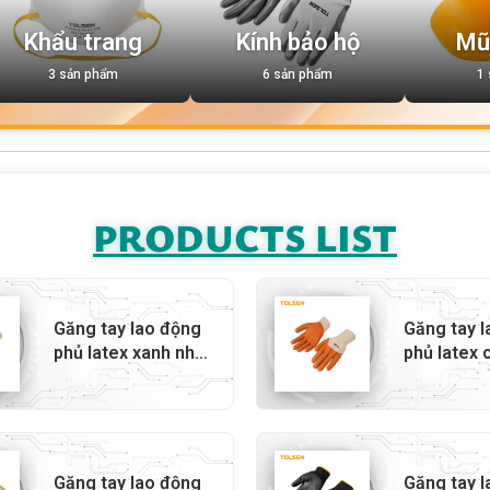
Khẩu trang
Kính bảo hộ
Mũ
3 sản phẩm
6 sản phẩm
1
PRODUCTS LIST
Găng tay lao động
Găng tay 
phủ latex xanh nhăn
phủ latex 
– 45307
45304
Găng tay lao động
Găng tay 