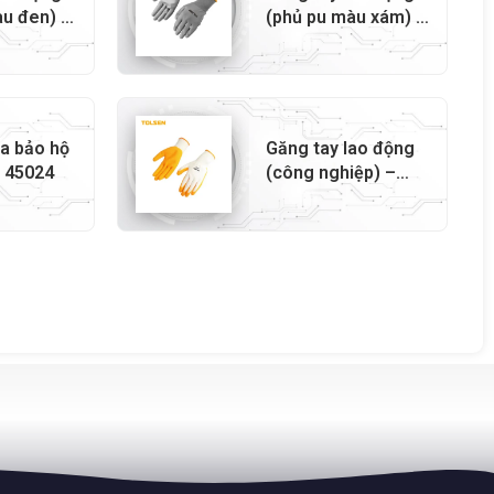
àu đen) –
(phủ pu màu xám) –
45503
da bảo hộ
Găng tay lao động
– 45024
(công nghiệp) –
45016