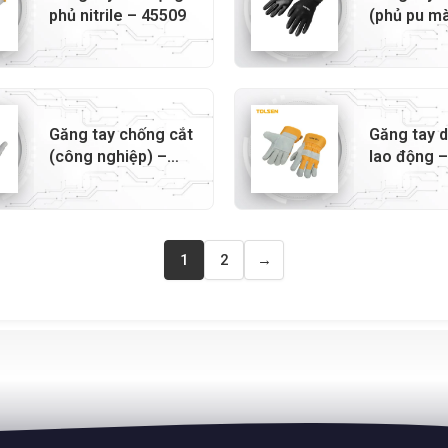
phủ nitrile – 45509
(phủ pu m
45506
Găng tay chống cắt
Găng tay 
(công nghiệp) –
lao động 
45040
1
2
→