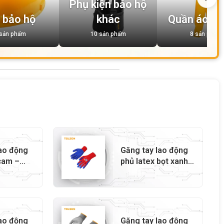
Phụ kiện bảo hộ
 bảo hộ
khác
Quần áo bả
 sản phẩm
10 sản phẩm
8 sản phẩm
lao động
Găng tay lao động
cam –
phủ latex bọt xanh
– 45301
lao động
Găng tay lao động