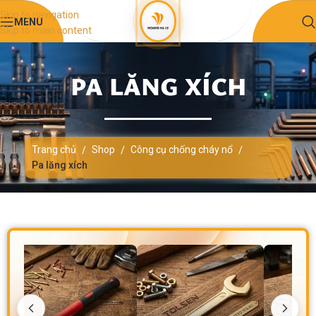
Skip to navigation
MENU
Skip to main content
PA LĂNG XÍCH
Trang chủ
Shop
Công cụ chống cháy nổ
/
/
/
Pa lăng xích