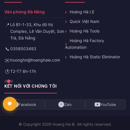
Văn phòng Đà Nẵng
Hoàng Hà I.E
Quick Việt Nam
📍
Lô B1-1-33, Khu đô thị
Hoàng Hà Tools
Complex, Lê Văn Duyệt, Sơn
Trà, Đà Nẵng
Hoàng Hà Factory
Automation
📞
0358503493
Hoàng Hà Static Eliminator
✉️
truonghn@hoanghaie.com
🕐
T2-T7 8h-17h
KẾT NỐI VỚI CHÚNG TÔI
Facebook
Zalo
YouTube
© Copyright 2026 Hoang Ha IE. All rights reserved.