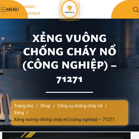
Skip to navigation
MENU
Skip to main content
XẺNG VUÔNG
CHỐNG CHÁY NỔ
(CÔNG NGHIỆP) –
71271
Trang chủ
Shop
Công cụ chống cháy nổ
/
/
/
Xẻng
/
Xẻng vuông chống cháy nổ (công nghiệp) – 71271