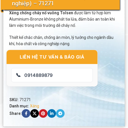
nghiệp) – 71271
Xẻng chống cháy nổ vuông Tolsen
được làm từ hợp kim
Aluminium-Bronze không phát tia lửa, đảm bảo an toàn khi
làm việc trong môi trường dễ cháy nổ.
Thiết kế chắc chắn, chống ăn mòn, lý tưởng cho ngành dầu
khí, hóa chất và công nghiệp nặng.
LIÊN HỆ TƯ VẤN & BÁO GIÁ
📞
0914889879
SKU:
71271
Danh mục:
Xẻng
Share: