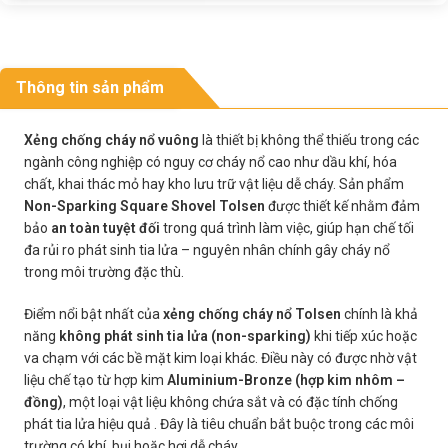
Thông tin sản phẩm
Xẻng chống cháy nổ vuông
là thiết bị không thể thiếu trong các
ngành công nghiệp có nguy cơ cháy nổ cao như dầu khí, hóa
chất, khai thác mỏ hay kho lưu trữ vật liệu dễ cháy. Sản phẩm
Non-Sparking Square Shovel Tolsen
được thiết kế nhằm đảm
bảo
an toàn tuyệt đối
trong quá trình làm việc, giúp hạn chế tối
đa rủi ro phát sinh tia lửa – nguyên nhân chính gây cháy nổ
trong môi trường đặc thù.
Điểm nổi bật nhất của
xẻng chống cháy nổ Tolsen
chính là khả
năng
không phát sinh tia lửa (non-sparking)
khi tiếp xúc hoặc
va chạm với các bề mặt kim loại khác. Điều này có được nhờ vật
liệu chế tạo từ hợp kim
Aluminium-Bronze (hợp kim nhôm –
đồng)
, một loại vật liệu không chứa sắt và có đặc tính chống
phát tia lửa hiệu quả . Đây là tiêu chuẩn bắt buộc trong các môi
trường có khí, bụi hoặc hơi dễ cháy.