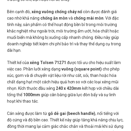
Bên cạnh đó,
xẻng vuông chống cháy nổ
còn được đánh giá
cao nhờ khả năng
chống ăn mòn
và
chống mài mòn
. Với đặc
tính này, sản phẩm có thể hoạt động bền bỉ trong môi trường
khắc nghiệt như ngoài trời, môi trường ẩm ướt, hóa chất hoặc
muối biển mà không bị xuống cấp nhanh chóng. Điều này giúp
doanh nghiệp tiết kiệm chi phí bảo trì và thay thế dụng cụ trong
dài hạn.
Thiết kế của
xẻng Tolsen 71271
được tối ưu cho hiệu suất làm
việc cao. Phần lưỡi xẻng dạng
vuông (square point)
cho phép
xúc, gom và di chuyển vật liệu rời như cát, sỏi, than hoặc hóa
chất dạng hạt một cách hiệu quả hơn so với các loại xẻng mũi
nhọn. Kích thước đầu xẻng
240 x 420mm
kết hợp với chiều dài
tổng thể
1000mm
giúp cân bằng giữa lực đòn bẩy và sự linh
hoạt khi thao tác.
Cán xẻng được làm từ
gỗ dẻ gai (beech handle)
, nổi tiếng với
độ cứng và độ bền cao. Thiết kế này giúp tăng khả năng chịu lực,
đồng thời mang lại cảm giác chắc chắn và thoải mái khi sử dụng