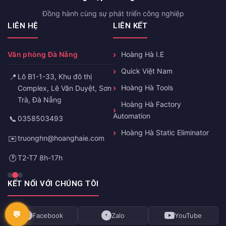
Đồng hành cùng sự phát triển công nghiệp
LIÊN HỆ
LIÊN KẾT
Văn phòng Đà Nẵng
Hoàng Hà I.E
Quick Việt Nam
📍
Lô B1-1-33, Khu đô thị
Hoàng Hà Tools
Complex, Lê Văn Duyệt, Sơn
Trà, Đà Nẵng
Hoàng Hà Factory
Automation
📞
0358503493
Hoàng Hà Static Eliminator
✉️
truonghn@hoanghaie.com
🕐
T2-T7 8h-17h
KẾT NỐI VỚI CHÚNG TÔI
Facebook
Zalo
YouTube