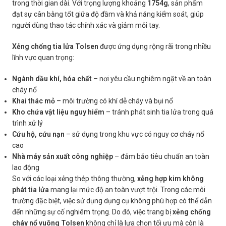
trong thời gian dài. Với trọng lượng khoảng
1754g
, sản phẩm
đạt sự cân bằng tốt giữa độ đầm và khả năng kiểm soát, giúp
người dùng thao tác chính xác và giảm mỏi tay.
Xẻng chống tia lửa Tolsen
được ứng dụng rộng rãi trong nhiều
lĩnh vực quan trọng:
Ngành dầu khí, hóa chất
– nơi yêu cầu nghiêm ngặt về an toàn
cháy nổ
Khai thác mỏ
– môi trường có khí dễ cháy và bụi nổ
Kho chứa vật liệu nguy hiểm
– tránh phát sinh tia lửa trong quá
trình xử lý
Cứu hộ, cứu nạn
– sử dụng trong khu vực có nguy cơ cháy nổ
cao
Nhà máy sản xuất công nghiệp
– đảm bảo tiêu chuẩn an toàn
lao động
So với các loại xẻng thép thông thường,
xẻng hợp kim không
phát tia lửa
mang lại mức độ an toàn vượt trội. Trong các môi
trường đặc biệt, việc sử dụng dụng cụ không phù hợp có thể dẫn
đến những sự cố nghiêm trọng. Do đó, việc trang bị
xẻng chống
cháy nổ vuông Tolsen
không chỉ là lựa chọn tối ưu mà còn là