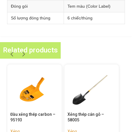
Đóng gói
Tem màu (Color Label)
Số lượng đóng thùng
6 chiếc/thùng
Related products
Xẻng thép cán gỗ –
Xẻng thép cán gỗ –
Xẻn
58005
58002
580
Xẻng
Xẻng
Xẻn