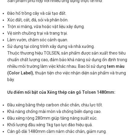
Sản phẩm phù hợp với nhiều ứng dụng thực tế như:
Đào hố trồng cây và cải tạo đất.
Xúc đất, cát, đá, sỏi và phân bón.
Trộn xi măng, vữa hoặc vật liệu xây dựng.
Vệ sinh chuồng trại và trang trại.
Làm vườn, chăm sóc cảnh quan.
Sử dụng tại công trình xây dựng và nhà xưởng.
Thuộc thương hiệu TOLSEN, sản phẩm được sản xuất theo tiêu
chuẩn chất lượng cao, đảm bảo khả năng sử dụng ổn định trong
nhiều môi trường làm việc khác nhau. Bao bì sử dụng
tem màu
(Color Label)
, thuận tiện cho việc nhận diện sản phẩm và trưng
bày.
Ưu điểm nổi bật của Xẻng thép cán gỗ Tolsen 1480mm:
Đầu xẻng bằng thép carbon chắc chắn, chịu lực tốt.
Khả năng chống mài mòn và chống biến dạng cao.
Đầu xẻng rộng 280mm giúp tăng năng suất xúc.
Khối lượng đầu xẻng 1kg tạo lực đào hiệu quả.
Cán gỗ dài 1480mm cầm nắm chắc chắn, giảm rung.