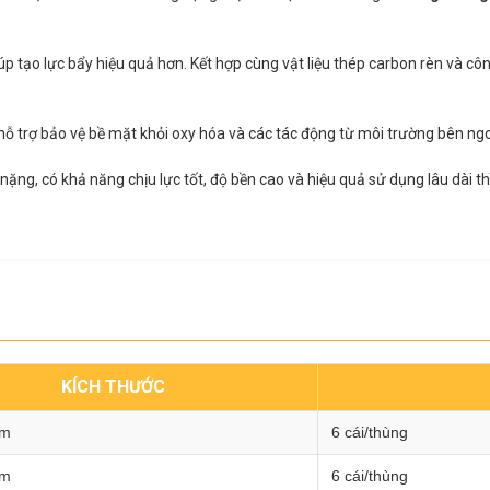
p tạo lực bẩy hiệu quả hơn. Kết hợp cùng vật liệu thép carbon rèn và cô
hỗ trợ bảo vệ bề mặt khỏi oxy hóa và các tác động từ môi trường bên ngo
ng, có khả năng chịu lực tốt, độ bền cao và hiệu quả sử dụng lâu dài th
KÍCH THƯỚC
mm
6 cái/thùng
mm
6 cái/thùng