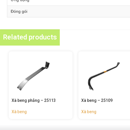
Đóng gói
Related products
Xà beng phẳng – 25113
Xà beng – 25109
Xà beng
Xà beng