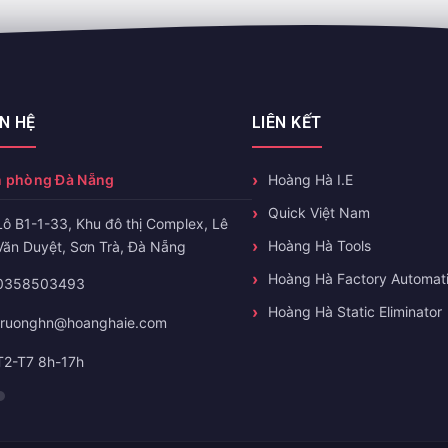
ÊN HỆ
LIÊN KẾT
 phòng Đà Nẵng
Hoàng Hà I.E
Quick Việt Nam
Lô B1-1-33, Khu đô thị Complex, Lê
Hoàng Hà Tools
Văn Duyệt, Sơn Trà, Đà Nẵng
Hoàng Hà Factory Automat
0358503493
Hoàng Hà Static Eliminator
truonghn@hoanghaie.com
T2-T7 8h-17h