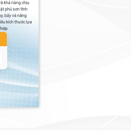
và khả năng chịu
mặt phủ sơn tĩnh
ạy, bẩy và nâng
iều kích thước lựa
hiệp.