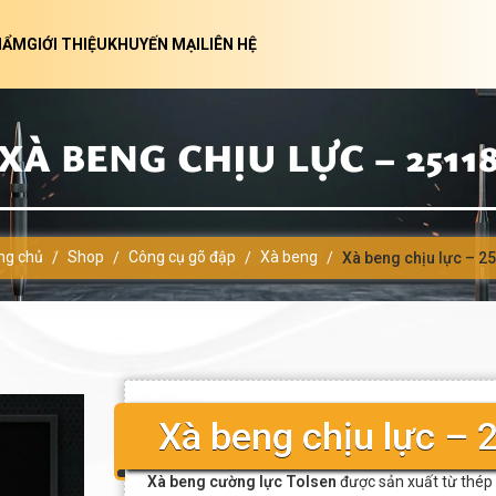
HẨM
GIỚI THIỆU
KHUYẾN MẠI
LIÊN HỆ
XÀ BENG CHỊU LỰC – 2511
ng chủ
Shop
Công cụ gõ đập
Xà beng
/
/
/
/
Xà beng chịu lực – 2
Xà beng chịu lực – 
Xà beng cường lực Tolsen
được sản xuất từ thép