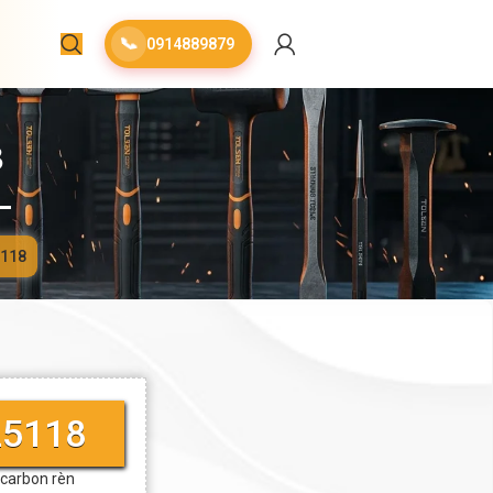
📞
0914889879
8
5118
25118
 carbon rèn