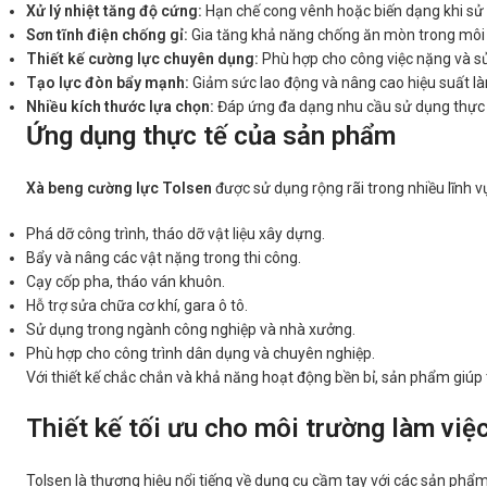
Xử lý nhiệt tăng độ cứng:
Hạn chế cong vênh hoặc biến dạng khi sử
Sơn tĩnh điện chống gỉ:
Gia tăng khả năng chống ăn mòn trong môi 
Thiết kế cường lực chuyên dụng:
Phù hợp cho công việc nặng và sử
Tạo lực đòn bẩy mạnh:
Giảm sức lao động và nâng cao hiệu suất là
Nhiều kích thước lựa chọn:
Đáp ứng đa dạng nhu cầu sử dụng thực 
Ứng dụng thực tế của sản phẩm
Xà beng cường lực Tolsen
được sử dụng rộng rãi trong nhiều lĩnh v
Phá dỡ công trình, tháo dỡ vật liệu xây dựng.
Bẩy và nâng các vật nặng trong thi công.
Cạy cốp pha, tháo ván khuôn.
Hỗ trợ sửa chữa cơ khí, gara ô tô.
Sử dụng trong ngành công nghiệp và nhà xưởng.
Phù hợp cho công trình dân dụng và chuyên nghiệp.
Với thiết kế chắc chắn và khả năng hoạt động bền bỉ, sản phẩm giúp t
Thiết kế tối ưu cho môi trường làm việ
Tolsen là thương hiệu nổi tiếng về dụng cụ cầm tay với các sản ph