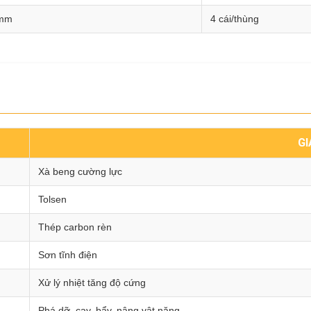
0mm
4 cái/thùng
GI
Xà beng cường lực
Tolsen
Thép carbon rèn
Sơn tĩnh điện
Xử lý nhiệt tăng độ cứng
Phá dỡ, cạy, bẩy, nâng vật nặng