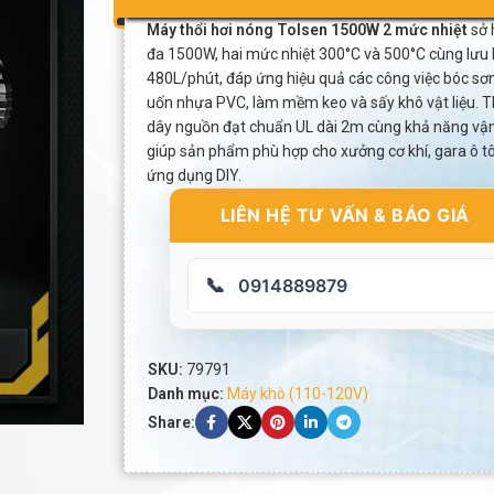
Máy thổi hơi nóng Tolsen 1500W 2 mức nhiệt
sở 
đa 1500W, hai mức nhiệt 300°C và 500°C cùng lưu 
480L/phút, đáp ứng hiệu quả các công việc bóc sơn
uốn nhựa PVC, làm mềm keo và sấy khô vật liệu. Th
dây nguồn đạt chuẩn UL dài 2m cùng khả năng vận
giúp sản phẩm phù hợp cho xưởng cơ khí, gara ô tô,
ứng dụng DIY.
LIÊN HỆ TƯ VẤN & BÁO GIÁ
📞
0914889879
SKU:
79791
Danh mục:
Máy khò (110-120V)
Share: