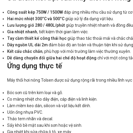
Công suất kép 750W / 1500W
đáp ứng nhiều nhu cầu sử dụng từ cơ
Hai mức nhiệt 300°C và 500°C
giúp xử lý đa dạng vật liệu.
Lưu lượng gió 280 / 480L/phút
giúp truyền nhiệt nhanh và đồng đều
Gia nhiệt nhanh
, tiết kiệm thời gian làm việc.
Tay cầm thiết kế công thái học
giúp thao tác thoải mái và chắc chắ
Dây nguồn UL dài 2m
đảm bảo độ an toàn và thuận tiện khi sử dụng
Kết cấu chắc chắn
, phù hợp với môi trường làm việc thường xuyên.
Dễ dàng chuyển đổi giữa hai chế độ hoạt động
chỉ với một công tắ
Ứng dụng thực tế
Máy thổi hơi nóng Tolsen được sử dụng rộng rãi trong nhiều lĩnh vực 
Bóc sơn cũ trên kim loại và gỗ.
Co màng nhiệt cho dây điện, cáp điện và linh kiện.
Làm mềm keo dán, silicon và vật liệu kết dính.
Uốn ống nhựa PVC.
Tháo tem nhãn và decal.
Sấy khô bề mặt sau khi sơn hoặc vệ sinh.
Gia nhiệt khi sửa chữa ô tô, xe máy.