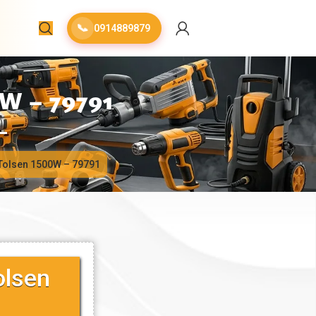
📞
0914889879
 – 79791
 Tolsen 1500W – 79791
olsen