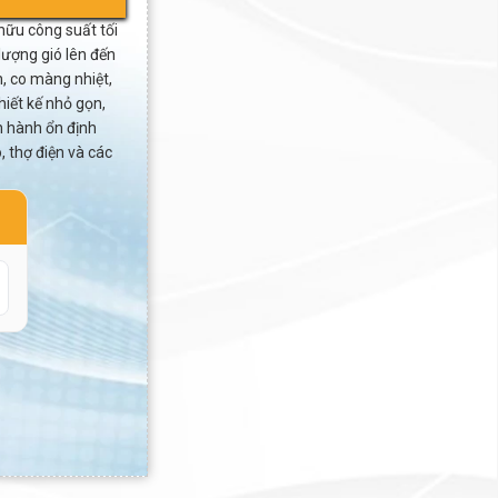
hữu công suất tối
lượng gió lên đến
, co màng nhiệt,
iết kế nhỏ gọn,
 hành ổn định
 thợ điện và các