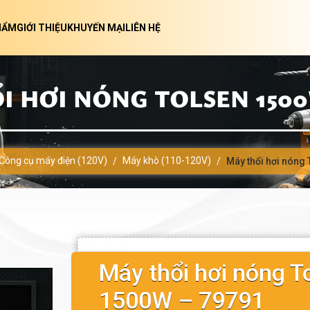
HẨM
GIỚI THIỆU
KHUYẾN MẠI
LIÊN HỆ
I HƠI NÓNG TOLSEN 1500W
Công cụ máy điện (120V)
Máy khò (110-120V)
/
/
Máy thổi hơi nóng
Máy thổi hơi nóng T
1500W – 79791