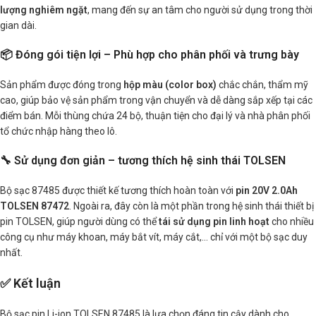
lượng nghiêm ngặt
, mang đến sự an tâm cho người sử dụng trong thời
gian dài.
📦 Đóng gói tiện lợi – Phù hợp cho phân phối và trưng bày
Sản phẩm được đóng trong
hộp màu (color box)
chắc chắn, thẩm mỹ
cao, giúp bảo vệ sản phẩm trong vận chuyển và dễ dàng sắp xếp tại các
điểm bán. Mỗi thùng chứa 24 bộ, thuận tiện cho đại lý và nhà phân phối
tổ chức nhập hàng theo lô.
🔧 Sử dụng đơn giản – tương thích hệ sinh thái TOLSEN
Bộ sạc 87485 được thiết kế tương thích hoàn toàn với
pin 20V 2.0Ah
TOLSEN 87472
. Ngoài ra, đây còn là một phần trong hệ sinh thái thiết bị
pin TOLSEN, giúp người dùng có thể
tái sử dụng pin linh hoạt
cho nhiều
công cụ như máy khoan, máy bắt vít, máy cắt,… chỉ với một bộ sạc duy
nhất.
✅ Kết luận
Bộ sạc pin Li-ion TOLSEN 87485 là lựa chọn đáng tin cậy dành cho