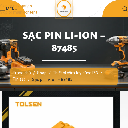
Skip to navigation
MENU
Skip to main content
SẠC PIN LI-ION –
87485
Trang chủ
Shop
Thiết bị cầm tay dùng PIN
/
/
/
Pin sạc
/
Sạc pin li-ion – 87485