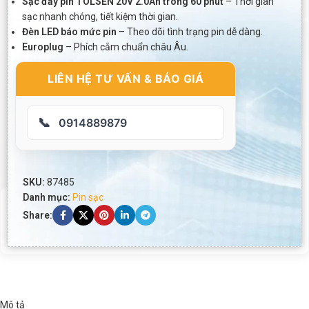
Sạc đầy pin TOLSEN 20V 2.0Ah trong 60 phút
– Thời gian
sạc nhanh chóng, tiết kiệm thời gian.
Đèn LED báo mức pin
– Theo dõi tình trạng pin dễ dàng.
Europlug
– Phích cắm chuẩn châu Âu.
LIÊN HỆ TƯ VẤN & BÁO GIÁ
📞
0914889879
SKU:
87485
Danh mục:
Pin sạc
Share:
Mô tả