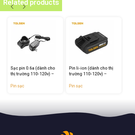
Related products
Pin li-ion (dành cho thị
Bộ sạc nhanh hai cổng
Bộ 
trường 110-120v) –
(dành cho thị trường
cho
79031
110-120v) – 87483
– 8
Pin sạc
Pin sạc
Pin