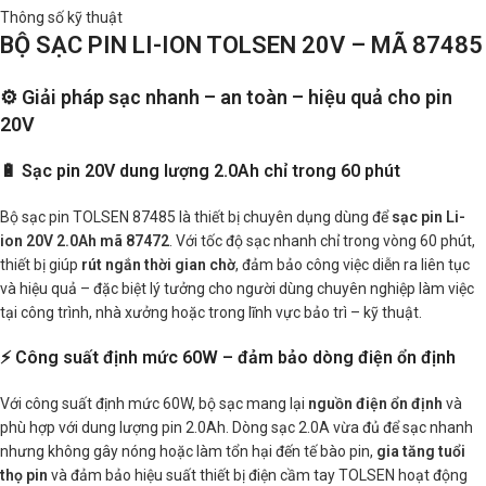
Thông số kỹ thuật
BỘ SẠC PIN LI-ION TOLSEN 20V – MÃ 87485
⚙️ Giải pháp sạc nhanh – an toàn – hiệu quả cho pin
20V
🔋 Sạc pin 20V dung lượng 2.0Ah chỉ trong 60 phút
Bộ sạc pin TOLSEN 87485 là thiết bị chuyên dụng dùng để
sạc pin Li-
ion 20V 2.0Ah mã 87472
. Với tốc độ sạc nhanh chỉ trong vòng 60 phút,
thiết bị giúp
rút ngắn thời gian chờ
, đảm bảo công việc diễn ra liên tục
và hiệu quả – đặc biệt lý tưởng cho người dùng chuyên nghiệp làm việc
tại công trình, nhà xưởng hoặc trong lĩnh vực bảo trì – kỹ thuật.
⚡ Công suất định mức 60W – đảm bảo dòng điện ổn định
Với công suất định mức 60W, bộ sạc mang lại
nguồn điện ổn định
và
phù hợp với dung lượng pin 2.0Ah. Dòng sạc 2.0A vừa đủ để sạc nhanh
nhưng không gây nóng hoặc làm tổn hại đến tế bào pin,
gia tăng tuổi
thọ pin
và đảm bảo hiệu suất thiết bị điện cầm tay TOLSEN hoạt động