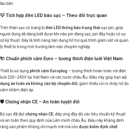
lâu bền.
💡 Tích hợp đèn LED báo sạc – Theo dõi trực quan
Trên thân sạc có trang bị
đèn LED thông báo trạng thái
sạc pin, giúp
người dùng dễ dàng biết được khi nào pin đang sạc, pin đầy hoặc có sự
cố kỹ thuật. Đây là tính năng tiện dụng hỗ trợ quá trình giám sát và quản
lý thiết bị trong môi trường làm việc chuyên nghiệp.
🔌 Chuẩn phích cắm Euro – tương thích điện lưới Việt Nam
Thiết bị sử dụng
phích cắm Europlug
– tương thích hoàn toàn với điện
lưới 220–240V tại Việt Nam và các nước châu Âu. Điều này giúp bạn
sử
dụng an toàn và không cần bộ chuyển đổi
, giảm thiểu rủi ro cháy nổ do
cắm nhầm điện áp.
🛡️ Chứng nhận CE – An toàn tuyệt đối
Bộ sạc đã đạt
chứng nhận CE
, đáp ứng đầy đủ các tiêu chuẩn kỹ thuật
và an toàn theo quy định của Liên minh châu Âu. Điều này khẳng định
rằng sản phẩm không chỉ mạnh mẽ mà còn
được kiểm định chất