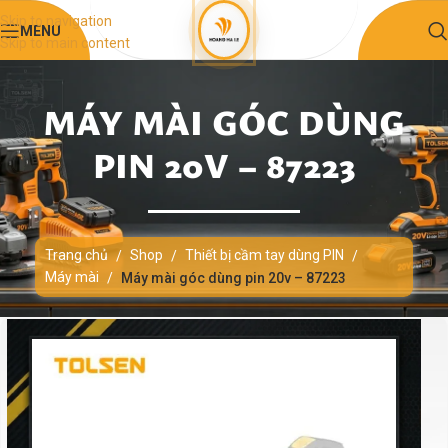
Skip to navigation
MENU
Skip to main content
MÁY MÀI GÓC DÙNG
PIN 20V – 87223
Trang chủ
Shop
Thiết bị cầm tay dùng PIN
/
/
/
Máy mài
/
Máy mài góc dùng pin 20v – 87223