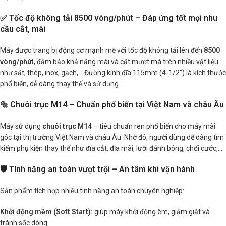
✅ Tốc độ không tải 8500 vòng/phút – Đáp ứng tốt mọi nhu
cầu cắt, mài
Máy được trang bị động cơ mạnh mẽ với tốc độ không tải lên đến
8500
vòng/phút
, đảm bảo khả năng mài và cắt mượt mà trên nhiều vật liệu
như sắt, thép, inox, gạch,… Đường kính đĩa 115mm (4-1/2″) là kích thước
phổ biến, dễ dàng thay thế và sử dụng.
🔩 Chuôi trục M14 – Chuẩn phổ biến tại Việt Nam và châu Âu
Máy sử dụng
chuôi trục M14
– tiêu chuẩn ren phổ biến cho máy mài
góc tại thị trường Việt Nam và châu Âu. Nhờ đó, người dùng dễ dàng tìm
kiếm phụ kiện thay thế như đĩa cắt, đĩa mài, lưỡi đánh bóng, chổi cước,…
🛡️ Tính năng an toàn vượt trội – An tâm khi vận hành
Sản phẩm tích hợp nhiều tính năng an toàn chuyên nghiệp:
Khởi động mềm (Soft Start):
giúp máy khởi động êm, giảm giật và
tránh sốc dòng.