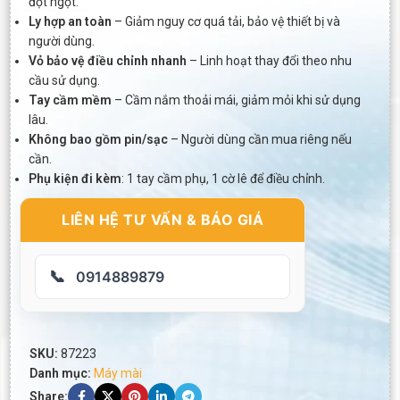
đột ngột.
Ly hợp an toàn
– Giảm nguy cơ quá tải, bảo vệ thiết bị và
người dùng.
Vỏ bảo vệ điều chỉnh nhanh
– Linh hoạt thay đổi theo nhu
cầu sử dụng.
Tay cầm mềm
– Cầm nắm thoải mái, giảm mỏi khi sử dụng
lâu.
Không bao gồm pin/sạc
– Người dùng cần mua riêng nếu
cần.
Phụ kiện đi kèm
: 1 tay cầm phụ, 1 cờ lê để điều chỉnh.
LIÊN HỆ TƯ VẤN & BÁO GIÁ
📞
0914889879
SKU:
87223
Danh mục:
Máy mài
Share: