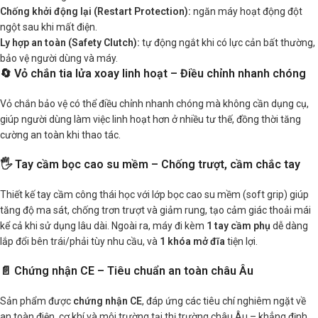
Chống khởi động lại (Restart Protection):
ngăn máy hoạt động đột
ngột sau khi mất điện.
Ly hợp an toàn (Safety Clutch):
tự động ngắt khi có lực cản bất thường,
bảo vệ người dùng và máy.
🔄 Vỏ chắn tia lửa xoay linh hoạt – Điều chỉnh nhanh chóng
Vỏ chắn bảo vệ có thể điều chỉnh nhanh chóng mà không cần dụng cụ,
giúp người dùng làm việc linh hoạt hơn ở nhiều tư thế, đồng thời tăng
cường an toàn khi thao tác.
🖐️ Tay cầm bọc cao su mềm – Chống trượt, cầm chắc tay
Thiết kế tay cầm công thái học với lớp bọc cao su mềm (soft grip) giúp
tăng độ ma sát, chống trơn trượt và giảm rung, tạo cảm giác thoải mái
kể cả khi sử dụng lâu dài. Ngoài ra, máy đi kèm
1 tay cầm phụ
dễ dàng
lắp đổi bên trái/phải tùy nhu cầu, và
1 khóa mở đĩa
tiện lợi.
📄 Chứng nhận CE – Tiêu chuẩn an toàn châu Âu
Sản phẩm được
chứng nhận CE
, đáp ứng các tiêu chí nghiêm ngặt về
an toàn điện, cơ khí và môi trường tại thị trường châu Âu – khẳng định