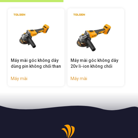
Máy mài góc không dây
Máy mài góc pin li-ion
Máy
n
20v li-ion không chổi
không dây 20v (dành cho
khô
than (công nghiệp) –
thị trường 110-120v) –
(cô
87274
87417
Máy mài
Máy mài
Máy