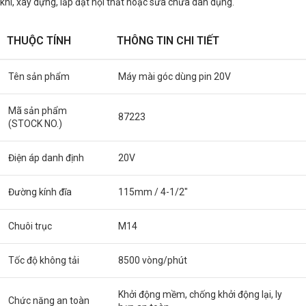
khí, xây dựng, lắp đặt nội thất hoặc sửa chữa dân dụng.
THUỘC TÍNH
THÔNG TIN CHI TIẾT
Tên sản phẩm
Máy mài góc dùng pin 20V
Mã sản phẩm
87223
(STOCK NO.)
Điện áp danh định
20V
Đường kính đĩa
115mm / 4-1/2″
Chuôi trục
M14
Tốc độ không tải
8500 vòng/phút
Khởi động mềm, chống khởi động lại, ly
Chức năng an toàn