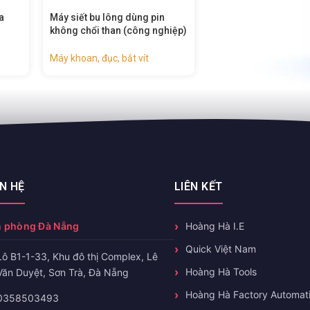
Máy khoan dùng pin không
Máy khoan động lực v
hiệp)
chổi than 20v (công nghiệp) –
dùng pin – 87215
87252
Máy khoan, đục, bắt v
Máy khoan, đục, bắt vít
ÊN HỆ
LIÊN KẾT
 phòng Đà Nẵng
Hoàng Hà I.E
Quick Việt Nam
Lô B1-1-33, Khu đô thị Complex, Lê
Hoàng Hà Tools
Văn Duyệt, Sơn Trà, Đà Nẵng
Hoàng Hà Factory Automat
0358503493