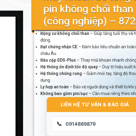
pin không chổi than
(công nghiệp) – 87
Động cơ không chổi than
– Giúp tăng tuổi thọ và 
động.
Đạt chứng nhận CE
– Đảm bảo tiêu chuẩn an toàn
châu Âu.
Đầu cặp SDS-Plus
– Thay mũi khoan nhanh chóng, 
Hệ thống ổn định tốc độ quay
– Duy trì hiệu suất 
Hệ thống chống rung
– Giảm mỏi tay, tăng độ thoả
dụng.
Ly hợp an toàn
– Bảo vệ người dùng và thiết bị khi 
Không bao gồm pin/sạc
– Cần mua riêng theo nh
LIÊN HỆ TƯ VẤN & BÁO GIÁ
📞
0914889879