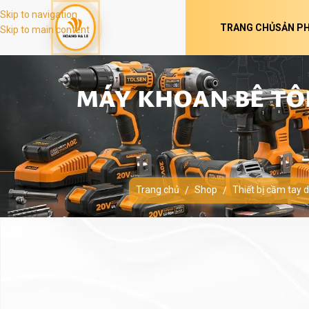
Skip to navigation
TRANG CHỦ
SẢN P
Skip to main content
MÁY KHOAN BÊ TÔ
Trang chủ
Shop
Thiết bị cầm tay 
/
/