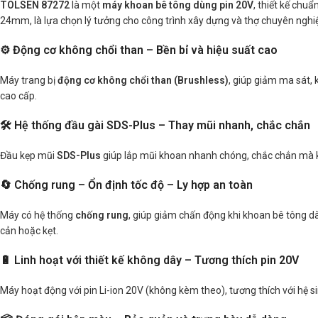
TOLSEN 87272
là một
máy khoan bê tông dùng pin 20V
, thiết kế chu
24mm, là lựa chọn lý tưởng cho công trình xây dựng và thợ chuyên nghi
⚙️ Động cơ không chổi than – Bền bỉ và hiệu suất cao
Máy trang bị
động cơ không chổi than (Brushless)
, giúp giảm ma sát, 
cao cấp.
🛠️ Hệ thống đầu gài SDS-Plus – Thay mũi nhanh, chắc chắn
Đầu kẹp mũi
SDS-Plus
giúp lắp mũi khoan nhanh chóng, chắc chắn mà k
🔄 Chống rung – Ổn định tốc độ – Ly hợp an toàn
Máy có hệ thống
chống rung
, giúp giảm chấn động khi khoan bê tông dà
cản hoặc kẹt.
🔋 Linh hoạt với thiết kế không dây – Tương thích pin 20V
Máy hoạt động với pin Li-ion 20V (không kèm theo), tương thích với hệ si