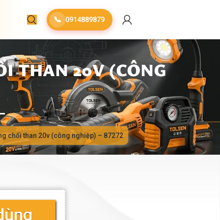
📞
0914889879
I THAN 20V (CÔNG
g chổi than 20v (công nghiệp) – 87272
dùng