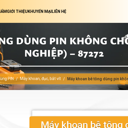
HẨM
GIỚI THIỆU
KHUYẾN MẠI
LIÊN HỆ
NG DÙNG PIN KHÔNG CHỔ
NGHIỆP) – 87272
dùng PIN
Máy khoan, đục, bắt vít
/
/
Máy khoan bê tông dùng pin khôn
Máy khoan bê tông 