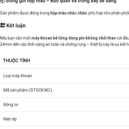
📦 Đóng gói hộp màu – Bảo quản và trưng bày dễ dàng
Sản phẩm được đóng trong
hộp màu chắc chắn
, phù hợp cho phân phối
🔚 Kết luận
Nếu bạn cần một
máy khoan bê tông dùng pin không chổi than
với đầu
24mm đến các tính năng an toàn và chống rung – thiết bị này là sự kết h
THUỘC TÍNH
Loại máy khoan
Mã sản phẩm (STOCK NO.)
Động cơ
Điện áp