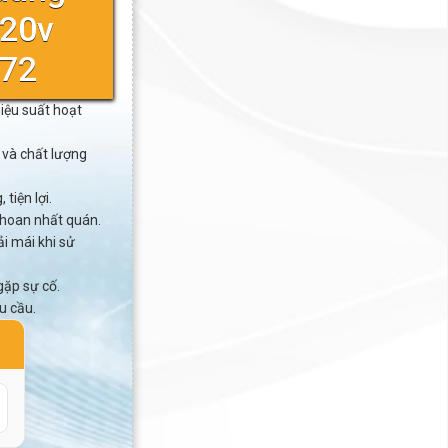
 20v
272
hiệu suất hoạt
 và chất lượng
tiện lợi.
khoan nhất quán.
i mái khi sử
gặp sự cố.
u cầu.