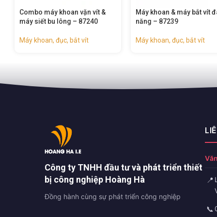
Máy khoan & máy bắt vít đa
Máy siết bu lông dùng pin
năng – 87239
không chổi than (công ng
– 87259
Máy khoan, đục, bắt vít
Máy khoan, đục, bắt vít
LI
Văn
Công ty TNHH đầu tư và phát triển thiết
bị công nghiệp Hoàng Hà
📍
Đồng hành cùng sự phát triển công nghiệp
📞