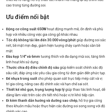
cao trong từng đường soi.
Ưu điểm nổi bật
Động cơ công suất 650W
hoạt động mạnh mẽ, ổn định và phù
hợp với nhiều công việc gia công gỗ khác nhau.
Tốc độ không tải lên đến 30.000 vòng/phút
giúp đường soi sắc
nét, bề mặt mịn đẹp, giảm hiện tượng cháy cạnh hoặc sần bề
mặt.
Đầu kẹp 1/4″ và 6mm
tương thích với đa dạng mũi soi, tăng tính
linh hoạt khi sử dụng.
Thước chia độ điều chỉnh độ sâu
giúp kiểm soát chính xác độ
sâu cắt, đáp ứng các yêu cầu gia công từ đơn giản đến phức tạp.
Đế nhựa trong suốt
cho phép quan sát trực tiếp mép cắt và vị
trí gia công, nâng cao độ chính xác và hạn chế sai sót.
Thiết kế nhỏ gọn, trọng lượng hợp lý
giúp thao tác linh hoạt, dễ
dàng làm việc trên các chi tiết nhỏ hoặc vị trí khó tiếp cận.
Đi kèm thanh dẫn hướng và dưỡng sao chép
, hỗ trợ gia công
theo khuôn mẫu hoặc thực hiện các đường soi song song với độ
chính xác cao.