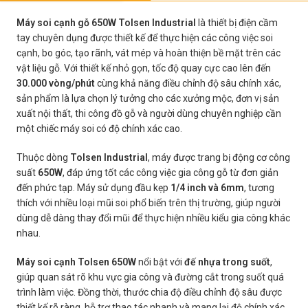
Máy soi cạnh gỗ 650W Tolsen Industrial
là thiết bị điện cầm
tay chuyên dụng được thiết kế để thực hiện các công việc soi
cạnh, bo góc, tạo rãnh, vát mép và hoàn thiện bề mặt trên các
vật liệu gỗ. Với thiết kế nhỏ gọn, tốc độ quay cực cao lên đến
30.000 vòng/phút
cùng khả năng điều chỉnh độ sâu chính xác,
sản phẩm là lựa chọn lý tưởng cho các xưởng mộc, đơn vị sản
xuất nội thất, thi công đồ gỗ và người dùng chuyên nghiệp cần
một chiếc máy soi có độ chính xác cao.
Thuộc dòng
Tolsen Industrial
, máy được trang bị động cơ công
suất
650W
, đáp ứng tốt các công việc gia công gỗ từ đơn giản
đến phức tạp. Máy sử dụng đầu kẹp
1/4 inch và 6mm
, tương
thích với nhiều loại mũi soi phổ biến trên thị trường, giúp người
dùng dễ dàng thay đổi mũi để thực hiện nhiều kiểu gia công khác
nhau.
Máy soi cạnh Tolsen 650W
nổi bật với
đế nhựa trong suốt
,
giúp quan sát rõ khu vực gia công và đường cắt trong suốt quá
trình làm việc. Đồng thời, thước chia độ điều chỉnh độ sâu được
thiết kế rõ ràng, hỗ trợ thao tác nhanh và mang lại độ chính xác