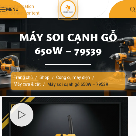
Skip to navigation
MENU
Skip to main content
MÁY SOI CẠNH GỖ
650W – 79539
Trang chủ
Shop
Công cụ máy điện
/
/
/
Máy cưa & cắt
/
Máy soi cạnh gỗ 650W – 79539