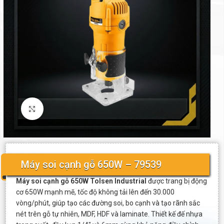
Click to enlarge
Máy soi cạnh gỗ 650W – 79539
Máy soi cạnh gỗ 650W Tolsen Industrial
được trang bị động
cơ 650W mạnh mẽ, tốc độ không tải lên đến 30.000
vòng/phút, giúp tạo các đường soi, bo cạnh và tạo rãnh sắc
nét trên gỗ tự nhiên, MDF, HDF và laminate. Thiết kế đế nhựa