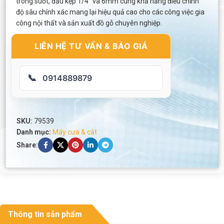
trong suốt, đầu kẹp 1/4″ và 6mm cùng khả năng điều chỉnh
độ sâu chính xác mang lại hiệu quả cao cho các công việc gia
công nội thất và sản xuất đồ gỗ chuyên nghiệp.
LIÊN HỆ TƯ VẤN & BÁO GIÁ
📞
0914889879
SKU:
79539
Danh mục:
Máy cưa & cắt
Share:
Thông tin sản phẩm