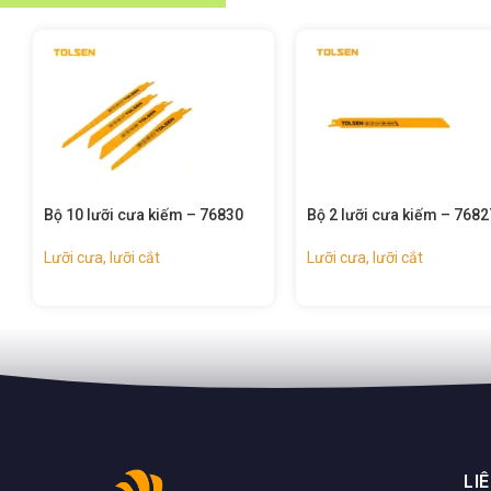
lưỡi cưa kiếm – 76830
Bộ 2 lưỡi cưa kiếm – 76827
B
a, lưỡi cắt
Lưỡi cưa, lưỡi cắt
L
LI