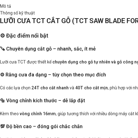
Mô tả
Thông số kỹ thuật
LƯỠI CƯA TCT CẮT GỖ (TCT SAW BLADE FO
⚙️ Đặc điểm nổi bật
🪚 Chuyên dụng cắt gỗ – nhanh, sắc, ít mẻ
Lưỡi cưa TCT được thiết kế
chuyên dụng cho gỗ tự nhiên và gỗ công n
⚙️ Răng cưa đa dạng – tùy chọn theo mục đích
Có các lựa chọn
24T cho cắt nhanh
và
40T cho cắt mịn
, phù hợp với nh
🔩 Vòng chỉnh kích thước – dễ lắp đặt
Kèm theo
vòng chỉnh 16mm
, giúp tương thích với nhiều dòng máy cắ
💯 Độ bền cao – đóng gói chắc chắn