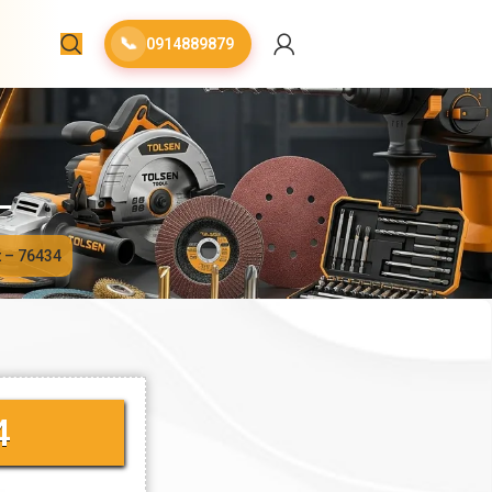
📞
0914889879
t – 76434
4