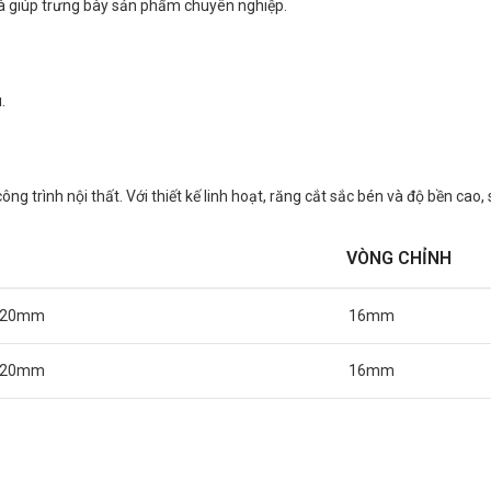
và giúp trưng bày sản phẩm chuyên nghiệp.
.
ông trình nội thất. Với thiết kế linh hoạt, răng cắt sắc bén và độ bền cao
VÒNG CHỈNH
x 20mm
16mm
x 20mm
16mm