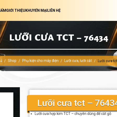
HẨM
GIỚI THIỆU
KHUYẾN MẠI
LIÊN HỆ
LƯỠI CƯA TCT – 76434
hủ
Shop
Phụ kiện cho máy điện
Lưỡi cưa, lưỡi cắt
/
/
/
/
Lưỡi cưa tc
Lưỡi cưa tct – 7643
Lưỡi cưa hợp kim TCT – chuyên dùng để cắt gỗ