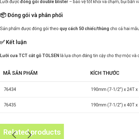
Lưỡi được
đóng gói double blister
– bảo vệ tốt khỏi va chạm, bụi bẩn 
📦 Đóng gói và phân phối
Sản phẩm được đóng gói theo
quy cách 50 chiếc/thùng
cho cả hai mẫu
✅ Kết luận
Lưỡi cưa TCT cắt gỗ TOLSEN
là lựa chọn đáng tin cậy cho thợ mộc và c
MÃ SẢN PHẨM
KÍCH THƯỚC
76434
190mm (7-1/2”) x 24T 
76435
190mm (7-1/2”) x 40T 
Related products