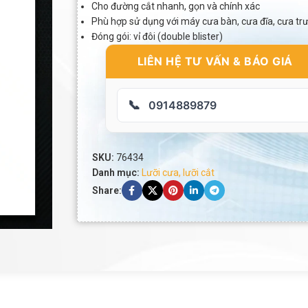
Cho đường cắt nhanh, gọn và chính xác
Phù hợp sử dụng với máy cưa bàn, cưa đĩa, cưa tr
Đóng gói: vỉ đôi (double blister)
LIÊN HỆ TƯ VẤN & BÁO GIÁ
📞
0914889879
SKU:
76434
Danh mục:
Lưỡi cưa, lưỡi cắt
Share: