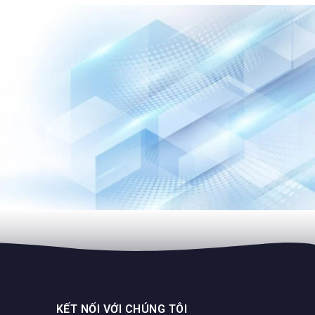
Bộ 5 lưỡi cưa lọng – 76804
Bộ 5 lưỡi cưa lọng – 76803
Lưỡi cưa, lưỡi cắt
Lưỡi cưa, lưỡi cắt
KẾT NỐI VỚI CHÚNG TÔI