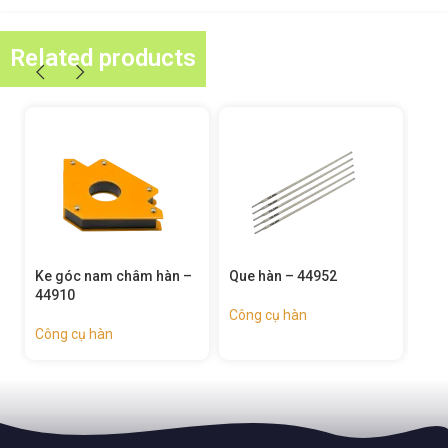
Related products
Que hàn – 44952
Kẹp mass – 44940
Kìm
Công cụ hàn
Công cụ hàn
Côn