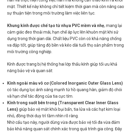
hàn và thực hiện công việc hàn mà không cần tháo kính ra khỏi
mặt. Thiết kế này không chỉ tiết kiệm thời gian mà còn nâng cao
sự thuận tiện trong môi trường làm việc liên tục.
Khung kính được chế tạo từ nhựa PVC mềm và nhẹ
, mang lại
cảm giác đeo thoải mái, hạn chế áp lực lên khuôn mặt khi sử
dụng trong thời gian dài. Chất liệu PVC còn có khả năng chống
va đập tốt, giúp tăng độ bền và kéo dài tuổi thọ sản phẩm trong
môi trường công nghiệp.
Kính được trang bị hệ thống hai lớp thấu kính giúp tối ưu khả
năng bảo vệ và quan sát:
Kính ngoài màu vô cơ (Colored Inorganic Outer Glass Lens)
có tác dụng lọc ánh sáng mạnh từ hồ quang hàn, giảm độ chói
và hạn chế tác động của tia cực tím.
Kính trong suốt bên trong (Transparent Clear Inner Glass
Lens)
giúp bảo vệ mắt khỏi bụi bẩn, tia lửa và các hạt kim loại
nhỏ, đồng thời duy trì tầm nhìn rõ ràng.
Nhờ cấu tạo này, người dùng vừa được bảo vệ tối đa vừa đảm
bảo khả năng quan sát chính xác trong quá trình gia công. Đây