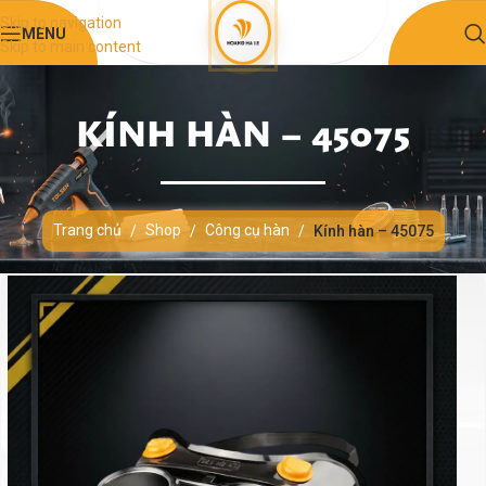
Skip to navigation
MENU
Skip to main content
KÍNH HÀN – 45075
Trang chủ
Shop
Công cụ hàn
/
/
/
Kính hàn – 45075