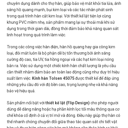
chuyên dụng dành cho thợ hàn, giúp bảo vệ mắt khỏi tia lửa, ánh
sáng hồ quang mạnh, bụi kim loại và các tác nhân phát sinh
trong quá trình hàn cắt kim loại. Với thiết kế lật tiện lợi cùng
khung PVC mềm nhẹ, sản phẩm mang lại sự thoải mái khi sử
dụng trong thời gian dài, đồng thời đảm bảo khả năng quan sát
linh hoạt trong quá trình làm việc.
Trong các công việc hàn điện, hàn hồ quang hay gia công kim
loại, đôi mắt luôn là bộ phận dễ bị tổn thương bởi ánh sáng
cường độ cao, tia UV, tia hồng ngoại và các hạt kim loại nóng
bắn ra. Việc sử dụng một chiếc kính hàn chất lượng là yêu cầu
cần thiết nhằm đảm bảo an toàn lao động cũng như duy trì hiệu
suất làm việc.
Kính hàn Tolsen 45075
được thiết kế để đáp ứng
những yêu cầu đó với độ bền cao, trọng lượng nhẹ và khả năng
bảo vệ hiệu quả.
Sản phẩm nổi bật với
thiết kế lật (Flip Design)
cho phép người
dùng dễ dàng nâng hoặc hạ phần kính lọc tối màu thông qua cơ
chế khóa cố định ở cả vị trí mở và đóng. Điều này giúp thợ hàn có
thể nhanh chóng chuyển đổi giữa thao tác quan sát chi tiết vật