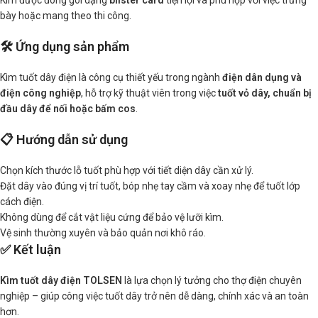
Kìm được đóng gói dạng
blister card
tiện lợi và phù hợp với việc trưng
bày hoặc mang theo thi công.
🛠️ Ứng dụng sản phẩm
Kìm tuốt dây điện là công cụ thiết yếu trong ngành
điện dân dụng và
điện công nghiệp
, hỗ trợ kỹ thuật viên trong việc
tuốt vỏ dây, chuẩn bị
đầu dây để nối hoặc bấm cos
.
📋 Hướng dẫn sử dụng
Chọn kích thước lỗ tuốt phù hợp với tiết diện dây cần xử lý.
Đặt dây vào đúng vị trí tuốt, bóp nhẹ tay cầm và xoay nhẹ để tuốt lớp
cách điện.
Không dùng để cắt vật liệu cứng để bảo vệ lưỡi kìm.
Vệ sinh thường xuyên và bảo quản nơi khô ráo.
✅ Kết luận
Kìm tuốt dây điện TOLSEN
là lựa chọn lý tưởng cho thợ điện chuyên
nghiệp – giúp công việc tuốt dây trở nên dễ dàng, chính xác và an toàn
hơn.