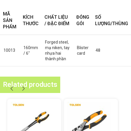
MÃ
KÍCH
CHẤT LIỆU
ĐÓNG
SỐ
SẢN
THƯỚC
/ ĐẶC ĐIỂM
GÓI
LƯỢNG/THÙNG
PHẨM
Forged steel,
160mm
mạ niken, tay
Blister
10013
48
/ 6″
nhựa hai
card
thành phần
Related products