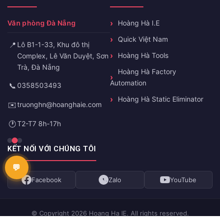
Văn phòng Đà Nẵng
Hoàng Hà I.E
Quick Việt Nam
📍
Lô B1-1-33, Khu đô thị
Hoàng Hà Tools
Complex, Lê Văn Duyệt, Sơn
Trà, Đà Nẵng
Hoàng Hà Factory
Automation
📞
0358503493
Hoàng Hà Static Eliminator
✉️
truonghn@hoanghaie.com
🕐
T2-T7 8h-17h
KẾT NỐI VỚI CHÚNG TÔI
Facebook
Zalo
YouTube
© Copyright 2026 Hoang Ha IE. All rights reserved.