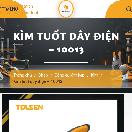
Skip to navigation
MENU
Skip to main content
KÌM TUỐT DÂY ĐIỆN
– 10013
Trang chủ
Shop
Công cụ kìm kẹp
Kìm
/
/
/
/
Kìm tuốt dây điện – 10013