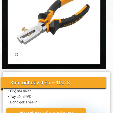
Click to enlarge
Kìm tuốt dây điện – 10013
• CrV, mạ niken
• Tay cầm PVC
• Đóng gói: Thẻ PP