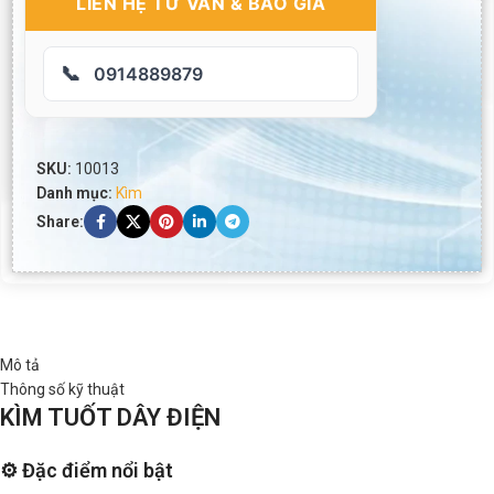
LIÊN HỆ TƯ VẤN & BÁO GIÁ
📞
0914889879
SKU:
10013
Danh mục:
Kìm
Share:
Mô tả
Thông số kỹ thuật
KÌM TUỐT DÂY ĐIỆN
⚙️ Đặc điểm nổi bật