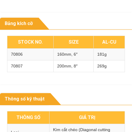
Bảng kích cỡ
STOCK NO.
SIZE
AL-CU
70806
160mm, 6″
181g
70807
200mm, 8″
269g
Thông số kỹ thuật
THÔNG SỐ
GIÁ TRỊ
Kìm cắt chéo (Diagonal cutting