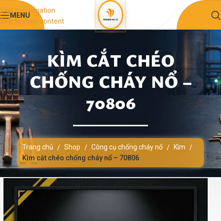
Skip to navigation
MENU
Skip to main content
KÌM CẮT CHÉO
CHỐNG CHÁY NỔ –
70806
Trang chủ
Shop
Công cụ chống cháy nổ
Kìm
/
/
/
/
Kìm cắt chéo chống cháy nổ – 70806