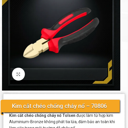
Click to enlarge
Kìm cắt chéo chống cháy nổ – 70806
Kìm cắt chéo chống cháy nổ Tolsen
được làm từ hợp kim
Aluminium-Bronze không phát tia lửa, đảm bảo an toàn khi