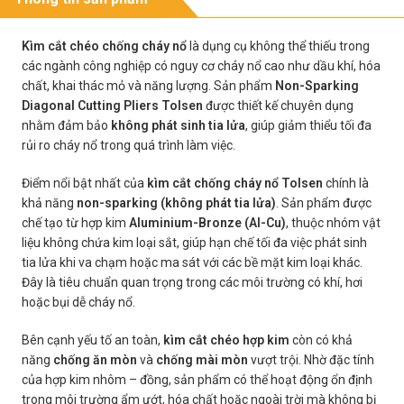
Kìm cắt chéo chống cháy nổ
là dụng cụ không thể thiếu trong
các ngành công nghiệp có nguy cơ cháy nổ cao như dầu khí, hóa
chất, khai thác mỏ và năng lượng. Sản phẩm
Non-Sparking
Diagonal Cutting Pliers Tolsen
được thiết kế chuyên dụng
nhằm đảm bảo
không phát sinh tia lửa
, giúp giảm thiểu tối đa
rủi ro cháy nổ trong quá trình làm việc.
Điểm nổi bật nhất của
kìm cắt chống cháy nổ Tolsen
chính là
khả năng
non-sparking (không phát tia lửa)
. Sản phẩm được
chế tạo từ hợp kim
Aluminium-Bronze (Al-Cu)
, thuộc nhóm vật
liệu không chứa kim loại sắt, giúp hạn chế tối đa việc phát sinh
tia lửa khi va chạm hoặc ma sát với các bề mặt kim loại khác.
Đây là tiêu chuẩn quan trọng trong các môi trường có khí, hơi
hoặc bụi dễ cháy nổ.
Bên cạnh yếu tố an toàn,
kìm cắt chéo hợp kim
còn có khả
năng
chống ăn mòn
và
chống mài mòn
vượt trội. Nhờ đặc tính
của hợp kim nhôm – đồng, sản phẩm có thể hoạt động ổn định
trong môi trường ẩm ướt, hóa chất hoặc ngoài trời mà không bị