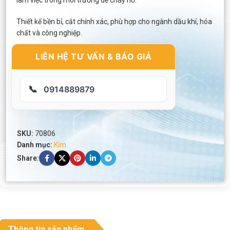
làm việc trong môi trường dễ cháy nổ.
Thiết kế bền bỉ, cắt chính xác, phù hợp cho ngành dầu khí, hóa
chất và công nghiệp.
LIÊN HỆ TƯ VẤN & BÁO GIÁ
📞
0914889879
SKU:
70806
Danh mục:
Kìm
Share:
Thông tin sản phẩm