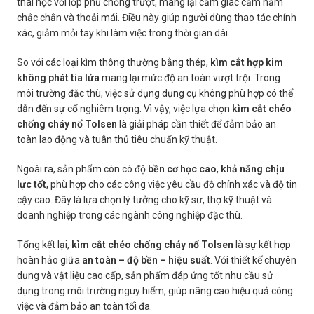
thái học với lớp phủ chống trượt, mang lại cảm giác cầm nắm
chắc chắn và thoải mái. Điều này giúp người dùng thao tác chính
xác, giảm mỏi tay khi làm việc trong thời gian dài.
So với các loại kìm thông thường bằng thép,
kìm cắt hợp kim
không phát tia lửa
mang lại mức độ an toàn vượt trội. Trong
môi trường đặc thù, việc sử dụng dụng cụ không phù hợp có thể
dẫn đến sự cố nghiêm trọng. Vì vậy, việc lựa chọn
kìm cắt chéo
chống cháy nổ Tolsen
là giải pháp cần thiết để đảm bảo an
toàn lao động và tuân thủ tiêu chuẩn kỹ thuật.
Ngoài ra, sản phẩm còn có độ
bền cơ học cao
,
khả năng chịu
lực tốt
, phù hợp cho các công việc yêu cầu độ chính xác và độ tin
cậy cao. Đây là lựa chọn lý tưởng cho kỹ sư, thợ kỹ thuật và
doanh nghiệp trong các ngành công nghiệp đặc thù.
Tổng kết lại,
kìm cắt chéo chống cháy nổ Tolsen
là sự kết hợp
hoàn hảo giữa
an toàn – độ bền – hiệu suất
. Với thiết kế chuyên
dụng và vật liệu cao cấp, sản phẩm đáp ứng tốt nhu cầu sử
dụng trong môi trường nguy hiểm, giúp nâng cao hiệu quả công
việc và đảm bảo an toàn tối đa.