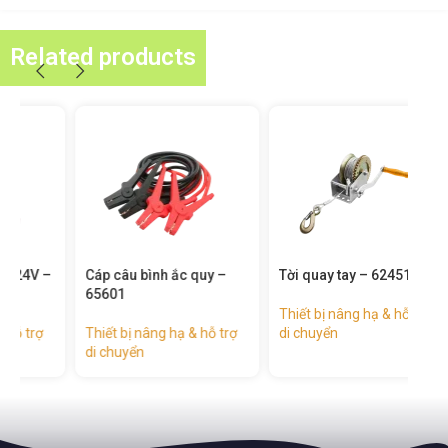
Related products
–
Cáp câu bình ắc quy –
Tời quay tay – 62451
Kíc
65601
– 6
Thiết bị nâng hạ & hỗ trợ
Thiết bị nâng hạ & hỗ trợ
di chuyển
Thiế
di chuyển
di 