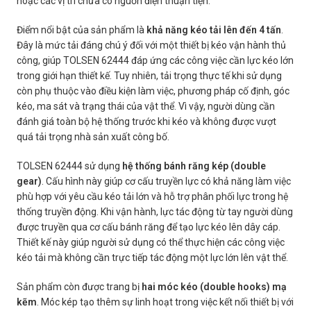
hoặc các vị trí chưa có nguồn điện thuận tiện.
Điểm nổi bật của sản phẩm là
khả năng kéo tải lên đến 4 tấn
.
Đây là mức tải đáng chú ý đối với một thiết bị kéo vận hành thủ
công, giúp TOLSEN 62444 đáp ứng các công việc cần lực kéo lớn
trong giới hạn thiết kế. Tuy nhiên, tải trọng thực tế khi sử dụng
còn phụ thuộc vào điều kiện làm việc, phương pháp cố định, góc
kéo, ma sát và trạng thái của vật thể. Vì vậy, người dùng cần
đánh giá toàn bộ hệ thống trước khi kéo và không được vượt
quá tải trọng nhà sản xuất công bố.
TOLSEN 62444 sử dụng
hệ thống bánh răng kép (double
gear)
. Cấu hình này giúp cơ cấu truyền lực có khả năng làm việc
phù hợp với yêu cầu kéo tải lớn và hỗ trợ phân phối lực trong hệ
thống truyền động. Khi vận hành, lực tác động từ tay người dùng
được truyền qua cơ cấu bánh răng để tạo lực kéo lên dây cáp.
Thiết kế này giúp người sử dụng có thể thực hiện các công việc
kéo tải mà không cần trực tiếp tác động một lực lớn lên vật thể.
Sản phẩm còn được trang bị
hai móc kéo (double hooks) mạ
kẽm
. Móc kép tạo thêm sự linh hoạt trong việc kết nối thiết bị với