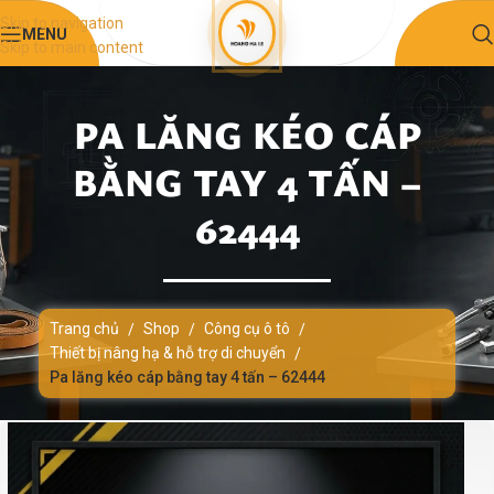
Skip to navigation
MENU
Skip to main content
PA LĂNG KÉO CÁP
BẰNG TAY 4 TẤN –
62444
Trang chủ
Shop
Công cụ ô tô
/
/
/
Thiết bị nâng hạ & hỗ trợ di chuyển
/
Pa lăng kéo cáp bằng tay 4 tấn – 62444