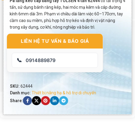
Pa lăng kéo cáp bằng tay TOLSEN 4 tấn 62444
có tải trọng 4
tấn, sử dụng bánh răng kép, hai móc mạ kẽm và cáp đường
kính 6mm dài 3m. Phạm vi chiều dài làm việc 60–170cm, tay
cầm cao su mềm, phù hợp hỗ trợ kéo và định vị vật nặng
trong xây dựng, cơ khí, nông nghiệp và bảo trì.
LIÊN HỆ TƯ VẤN & BÁO GIÁ
📞
0914889879
SKU:
62444
Danh mục:
Thiết bị nâng hạ & hỗ trợ di chuyển
Share: