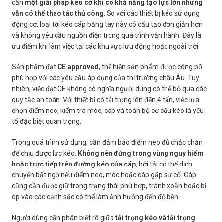
cần
một giải pháp kéo cơ khí có khả năng tạo lực lớn nhưng
vẫn có thể thao tác thủ công
. So với các thiết bị kéo sử dụng
động cơ, loại tời kéo cáp bằng tay này có cấu tạo đơn giản hơn
và không yêu cầu nguồn điện trong quá trình vận hành. Đây là
ưu điểm khi làm việc tại các khu vực lưu động hoặc ngoài trời.
Sản phẩm đạt
CE approved
, thể hiện sản phẩm được công bố
phù hợp với các yêu cầu áp dụng của thị trường châu Âu. Tuy
nhiên, việc đạt CE không có nghĩa người dùng có thể bỏ qua các
quy tắc an toàn. Với thiết bị có tải trọng lên đến 4 tấn, việc lựa
chọn điểm neo, kiểm tra móc, cáp và toàn bộ cơ cấu kéo là yếu
tố đặc biệt quan trọng.
Trong quá trình sử dụng, cần đảm bảo điểm neo đủ chắc chắn
để chịu được lực kéo.
Không nên đứng trong vùng nguy hiểm
hoặc trực tiếp trên đường kéo của cáp
, bởi tải có thể dịch
chuyển bất ngờ nếu điểm neo, móc hoặc cáp gặp sự cố. Cáp
cũng cần được giữ trong trạng thái phù hợp, tránh xoắn hoặc bị
ép vào các cạnh sắc có thể làm ảnh hưởng đến độ bền.
Người dùng cần phân biệt rõ giữa
tải trọng kéo và tải trọng