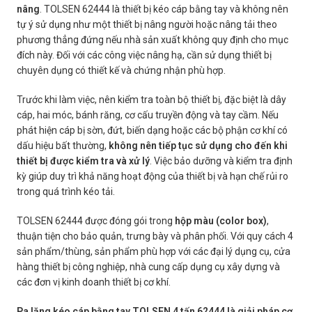
nâng
. TOLSEN 62444 là thiết bị kéo cáp bằng tay và không nên
tự ý sử dụng như một thiết bị nâng người hoặc nâng tải theo
phương thẳng đứng nếu nhà sản xuất không quy định cho mục
đích này. Đối với các công việc nâng hạ, cần sử dụng thiết bị
chuyên dụng có thiết kế và chứng nhận phù hợp.
Trước khi làm việc, nên kiểm tra toàn bộ thiết bị, đặc biệt là dây
cáp, hai móc, bánh răng, cơ cấu truyền động và tay cầm. Nếu
phát hiện cáp bị sờn, đứt, biến dạng hoặc các bộ phận cơ khí có
dấu hiệu bất thường,
không nên tiếp tục sử dụng cho đến khi
thiết bị được kiểm tra và xử lý
. Việc bảo dưỡng và kiểm tra định
kỳ giúp duy trì khả năng hoạt động của thiết bị và hạn chế rủi ro
trong quá trình kéo tải.
TOLSEN 62444 được đóng gói trong
hộp màu (color box)
,
thuận tiện cho bảo quản, trưng bày và phân phối. Với quy cách 4
sản phẩm/thùng, sản phẩm phù hợp với các đại lý dụng cụ, cửa
hàng thiết bị công nghiệp, nhà cung cấp dụng cụ xây dựng và
các đơn vị kinh doanh thiết bị cơ khí.
Pa lăng kéo cáp bằng tay TOLSEN 4 tấn 62444 là giải pháp cơ