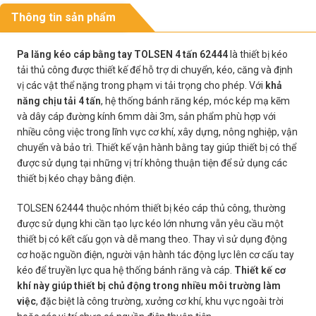
Thông tin sản phẩm
Pa lăng kéo cáp bằng tay TOLSEN 4 tấn 62444
là thiết bị kéo
tải thủ công được thiết kế để hỗ trợ di chuyển, kéo, căng và định
vị các vật thể nặng trong phạm vi tải trọng cho phép. Với
khả
năng chịu tải 4 tấn
, hệ thống bánh răng kép, móc kép mạ kẽm
và dây cáp đường kính 6mm dài 3m, sản phẩm phù hợp với
nhiều công việc trong lĩnh vực cơ khí, xây dựng, nông nghiệp, vận
chuyển và bảo trì. Thiết kế vận hành bằng tay giúp thiết bị có thể
được sử dụng tại những vị trí không thuận tiện để sử dụng các
thiết bị kéo chạy bằng điện.
TOLSEN 62444 thuộc nhóm thiết bị kéo cáp thủ công, thường
được sử dụng khi cần tạo lực kéo lớn nhưng vẫn yêu cầu một
thiết bị có kết cấu gọn và dễ mang theo. Thay vì sử dụng động
cơ hoặc nguồn điện, người vận hành tác động lực lên cơ cấu tay
kéo để truyền lực qua hệ thống bánh răng và cáp.
Thiết kế cơ
khí này giúp thiết bị chủ động trong nhiều môi trường làm
việc
, đặc biệt là công trường, xưởng cơ khí, khu vực ngoài trời