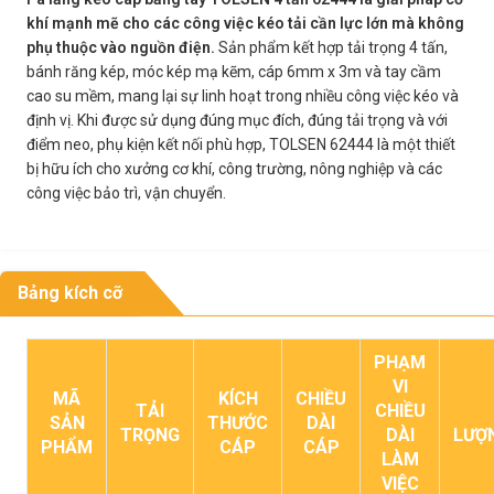
khí mạnh mẽ cho các công việc kéo tải cần lực lớn mà không
phụ thuộc vào nguồn điện.
Sản phẩm kết hợp tải trọng 4 tấn,
bánh răng kép, móc kép mạ kẽm, cáp 6mm x 3m và tay cầm
cao su mềm, mang lại sự linh hoạt trong nhiều công việc kéo và
định vị. Khi được sử dụng đúng mục đích, đúng tải trọng và với
điểm neo, phụ kiện kết nối phù hợp, TOLSEN 62444 là một thiết
bị hữu ích cho xưởng cơ khí, công trường, nông nghiệp và các
công việc bảo trì, vận chuyển.
Bảng kích cỡ
PHẠM
VI
MÃ
KÍCH
CHIỀU
TẢI
CHIỀU
SẢN
THƯỚC
DÀI
TRỌNG
DÀI
LƯỢ
PHẨM
CÁP
CÁP
LÀM
VIỆC