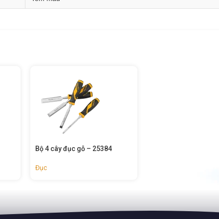
Đục gỗ – 25056
Đục