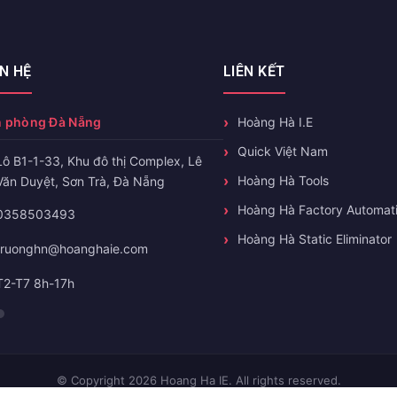
ÊN HỆ
LIÊN KẾT
 phòng Đà Nẵng
Hoàng Hà I.E
Quick Việt Nam
Lô B1-1-33, Khu đô thị Complex, Lê
Hoàng Hà Tools
Văn Duyệt, Sơn Trà, Đà Nẵng
Hoàng Hà Factory Automat
0358503493
Hoàng Hà Static Eliminator
truonghn@hoanghaie.com
T2-T7 8h-17h
© Copyright 2026 Hoang Ha IE. All rights reserved.