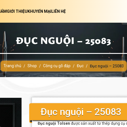
HẨM
GIỚI THIỆU
KHUYẾN MẠI
LIÊN HỆ
ĐỤC NGUỘI – 25083
Trang chủ
Shop
Công cụ gõ đập
Đục
/
/
/
/
Đục nguội – 25083
Đục nguội – 25083
Đục nguội Tolsen
được sản xuất từ thép dụng cụ