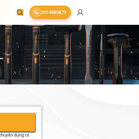
📞
0914889879
 chuyên dụng có