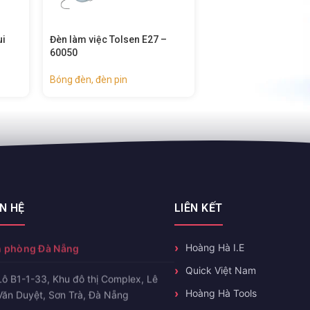
–
Đèn làm việc cầm tay, có thể
Đèn làm việc – 6001
sạc – 60018
Bóng đèn, đèn pin
Bóng đèn, đèn pin
ÊN HỆ
LIÊN KẾT
 phòng Đà Nẵng
Hoàng Hà I.E
Quick Việt Nam
Lô B1-1-33, Khu đô thị Complex, Lê
Hoàng Hà Tools
Văn Duyệt, Sơn Trà, Đà Nẵng