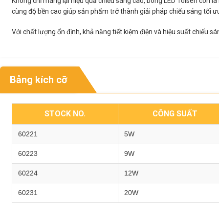
Không chỉ mang lại hiệu quả chiếu sáng cao, bóng LED Tolsen còn là 
cùng độ bền cao giúp sản phẩm trở thành giải pháp chiếu sáng tối ưu
Với chất lượng ổn định, khả năng tiết kiệm điện và hiệu suất chiếu sá
Bảng kích cỡ
STOCK NO.
CÔNG SUẤT
60221
5W
60223
9W
60224
12W
60231
20W