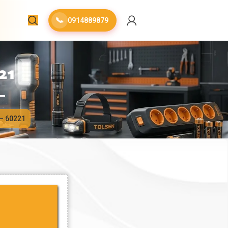
📞
0914889879
21
 – 60221