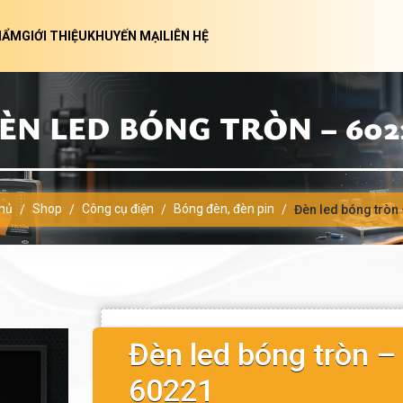
HẨM
GIỚI THIỆU
KHUYẾN MẠI
LIÊN HỆ
ÈN LED BÓNG TRÒN – 602
hủ
Shop
Công cụ điện
Bóng đèn, đèn pin
/
/
/
/
Đèn led bóng tròn
Đèn led bóng tròn –
60221