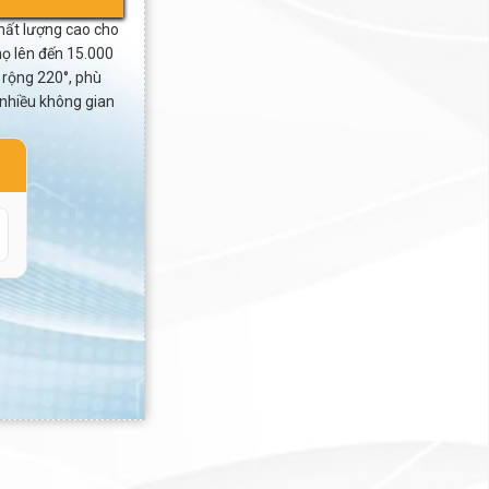
hất lượng cao cho
họ lên đến 15.000
 rộng 220°, phù
 nhiều không gian