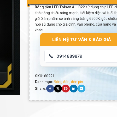
Bóng đèn LED Tolsen đui B22
sử dụng chip LED c
khả năng chiếu sáng mạnh, tiết kiệm điện và tuổi t
giờ. Sản phẩm có ánh sáng trắng 6500K, góc chiếu
hợp sử dụng cho gia đình, văn phòng, cửa hàng và
khác.
LIÊN HỆ TƯ VẤN & BÁO GIÁ
📞
0914889879
SKU:
60221
Danh mục:
Bóng đèn, đèn pin
Share: