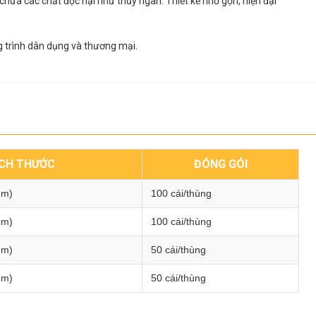
chứa các chất độc hại như thủy ngân. Thiết kế nhỏ gọn, hiện đại
g trình dân dụng và thương mại.
ÍCH THƯỚC
ĐÓNG GÓI
mm)
100 cái/thùng
mm)
100 cái/thùng
mm)
50 cái/thùng
mm)
50 cái/thùng