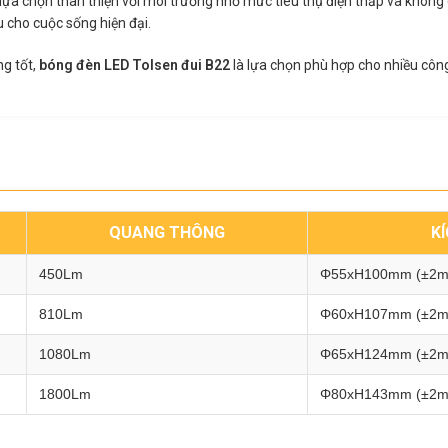
lựa chọn thân thiện với môi trường nhờ mức tiêu thụ điện thấp và không 
 cho cuộc sống hiện đại.
ng tốt,
bóng đèn LED Tolsen đui B22
là lựa chọn phù hợp cho nhiều côn
QUANG THÔNG
K
450Lm
Φ55xH100mm (±2
810Lm
Φ60xH107mm (±2
1080Lm
Φ65xH124mm (±2
1800Lm
Φ80xH143mm (±2