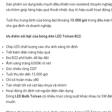
Sản phẩm sử dụng kiểu mạch điều khiển non-isolated chuyên nghiệp g
và nhôm giúp tăng hiệu quả thoát nhiệt, duy trì hiệu suất hoạt động 
Tuổi thọ trung bình của bóng đạt khoảng
15.000 giờ
trong điều kiện 
cho gia đình và doanh nghiệp.
Ưu điểm nổi bật của bóng đèn LED Tolsen B22:
Chip LED chất lượng cao cho ánh sáng ổn định
Tiết kiệm điện năng hiệu quả
Đui B22 phổ biến, dễ lắp đặt
Ánh sáng trắng 6500K rõ nét
Góc chiếu rộng 220°
Tuổi thọ lên đến 15.000 giờ
Chỉ số hoàn màu ≥80
Tản nhiệt tốt với vật liệu nhựa và nhôm
Hoạt động ổn định với nguồn điện dân dụng
Dòng
LED Bulb Tolsen
có nhiều mức công suất khác nhau từ 5W đến 
muốn.