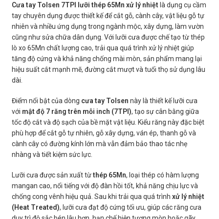
Cưa tay Tolsen 7TPI lưỡi thép 65Mn xử lý nhiệt
là dụng cụ cầm
tay chuyên dụng được thiết kế để cắt gỗ, cành cây, vật liệu gỗ tự
nhiên và nhiều ứng dụng trong ngành mộc, xây dựng, làm vườn
cũng như sửa chữa dân dụng. Với lưỡi cưa được chế tạo từ thép
lò xo 65Mn chất lượng cao, trải qua quá trình xử lý nhiệt giúp
tăng độ cứng và khả năng chống mài mòn, sản phẩm mang lại
hiệu suất cắt mạnh mẽ, đường cắt mượt và tuổi thọ sử dụng lâu
dài.
Điểm nổi bật của dòng
cưa tay Tolsen
này là thiết kế lưỡi cưa
với
mật độ 7 răng trên mỗi inch (7TPI)
, tạo sự cân bằng giữa
tốc độ cắt và độ sạch của bề mặt vật liệu. Kiểu răng này đặc biệt
phù hợp để cắt gỗ tự nhiên, gỗ xây dựng, ván ép, thanh gỗ và
cành cây có đường kính lớn mà vẫn đảm bảo thao tác nhẹ
nhàng và tiết kiệm sức lực.
Lưỡi cưa được sản xuất từ
thép 65Mn
, loại thép có hàm lượng
mangan cao, nổi tiếng với độ đàn hồi tốt, khả năng chịu lực và
chống cong vênh hiệu quả. Sau khi trải qua quá trình
xử lý nhiệt
(Heat Treated)
, lưỡi cưa đạt độ cứng tối ưu, giúp các răng cưa
duy trì độ sắc bén lâu hơn, hạn chế hiện tượng mòn hoặc gãy