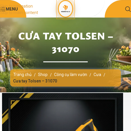
Skip to navigation
MENU
Skip to main content
CƯA TAY TOLSEN –
31070
Trang chủ
Shop
Công cụ làm vườn
Cưa
/
/
/
/
Cưa tay Tolsen – 31070