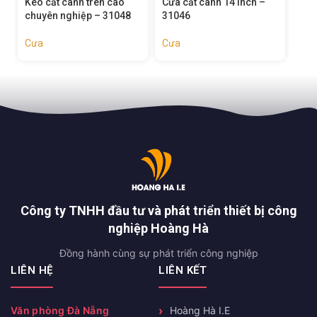
Cưa cắt cành 14 inch –
Cưa gấp 7 inch – 31014
Lưỡ
31046
tươ
Cưa
Cưa
Cư
Công ty TNHH đầu tư và phát triển thiết bị công
nghiệp Hoàng Hà
Đồng hành cùng sự phát triển công nghiệp
LIÊN HỆ
LIÊN KẾT
Văn phòng Đà Nẵng
Hoàng Hà I.E