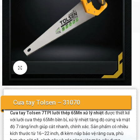
Click to enlarge
Cưa tay Tolsen – 31070
Cưa tay Tolsen 7TPI lưỡi thép 65Mn xử lý nhiệt
được thiết kế
với lưỡi cưa thép 65Mn bền bỉ, xử lý nhiệt tăng độ cứng và mật
độ 7 răng/inch giúp cắt nhanh, chính xác. Sản phẩm có nhiều
kích thước từ 16–22 inch, đi kèm nắp bảo vệ răng cưa, phù