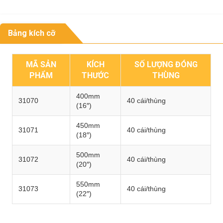
Bảng kích cỡ
MÃ SẢN
KÍCH
SỐ LƯỢNG ĐÓNG
PHẨM
THƯỚC
THÙNG
400mm
31070
40 cái/thùng
(16″)
450mm
31071
40 cái/thùng
(18″)
500mm
31072
40 cái/thùng
(20″)
550mm
31073
40 cái/thùng
(22″)