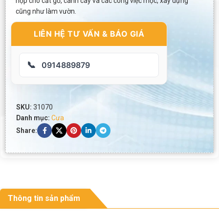
hợp cho cắt gỗ, cành cây và các công việc mộc, xây dựng
cũng như làm vườn.
LIÊN HỆ TƯ VẤN & BÁO GIÁ
📞
0914889879
SKU:
31070
Danh mục:
Cưa
Share:
Thông tin sản phẩm