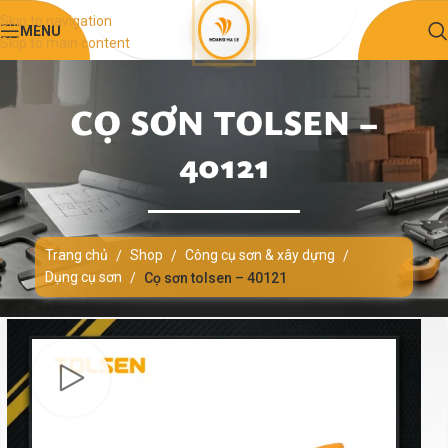
Skip to navigation
MENU
Skip to main content
CỌ SƠN TOLSEN –
40121
Trang chủ
Shop
Công cụ sơn & xây dựng
/
/
/
Dụng cụ sơn
/
Cọ sơn tolsen – 40121