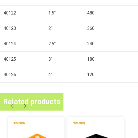
40122
1.5″
480
40123
2″
360
40124
2.5″
240
40125
3″
180
40126
4″
120
Related products