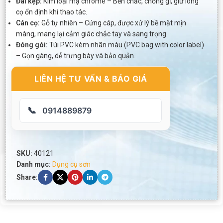
Đai kẹp:
Kim loại mạ chrome – Bền chắc, chống gỉ, giữ lông
cọ ổn định khi thao tác.
Cán cọ:
Gỗ tự nhiên – Cứng cáp, được xử lý bề mặt mịn
màng, mang lại cảm giác chắc tay và sang trọng.
Đóng gói:
Túi PVC kèm nhãn màu (PVC bag with color label)
– Gọn gàng, dễ trưng bày và bảo quản.
LIÊN HỆ TƯ VẤN & BÁO GIÁ
📞
0914889879
SKU:
40121
Danh mục:
Dụng cụ sơn
Share: