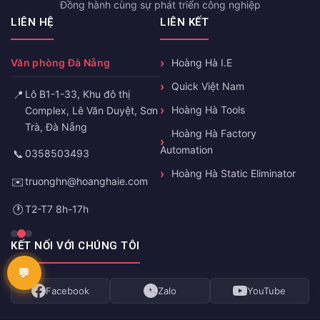
Đồng hành cùng sự phát triển công nghiệp
LIÊN HỆ
LIÊN KẾT
Văn phòng Đà Nẵng
Hoàng Hà I.E
Quick Việt Nam
📍
Lô B1-1-33, Khu đô thị
Hoàng Hà Tools
Complex, Lê Văn Duyệt, Sơn
Trà, Đà Nẵng
Hoàng Hà Factory
Automation
📞
0358503493
Hoàng Hà Static Eliminator
✉️
truonghn@hoanghaie.com
🕐
T2-T7 8h-17h
KẾT NỐI VỚI CHÚNG TÔI
Facebook
Zalo
YouTube