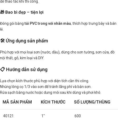
dễ thao tác khi thi công.
🎁 Bao bì đẹp – tiện lợi
Đóng gói bằng
túi PVC trong với nhãn màu
, thích hợp trưng bày và bán
lẻ.
🛠️ Ứng dụng sản phẩm
Phù hợp với mọi loại sơn (nước, dầu), dùng cho sơn tường, sơn cửa, đồ
nội thất, gỗ, kim loại và DIY.
📋 Hướng dẫn sử dụng
Lựa chọn kích thước phù hợp với diện tích cần thi công.
Nhúng lông cọ 1/3 vào sơn để tránh lãng phí và bắn sơn.
Rửa sạch bằng nước hoặc dung môi sau khi dùng và phơi khô.
MÃ SẢN PHẨM
KÍCH THƯỚC
SỐ LƯỢNG/THÙNG
40121
1″
600