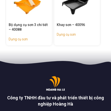
Bộ dụng cụ sơn 3 chi tiết
Khay sơn – 40096
Miế
– 40088
– 4
Dụng cụ sơn
Dụng cụ sơn
Dụn
Công ty TNHH đầu tư và phát triển thiết bị công
nghiệp Hoàng Hà