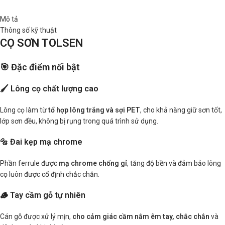
Mô tả
Thông số kỹ thuật
CỌ SƠN TOLSEN
🎯 Đặc điểm nổi bật
🖌️ Lông cọ chất lượng cao
Lông cọ làm từ
tổ hợp lông trắng và sợi PET
, cho khả năng giữ sơn tốt,
lớp sơn đều, không bị rụng trong quá trình sử dụng.
🔩 Đai kẹp mạ chrome
Phần ferrule được
mạ chrome chống gỉ
, tăng độ bền và đảm bảo lông
cọ luôn được cố định chắc chắn.
🪵 Tay cầm gỗ tự nhiên
Cán gỗ được xử lý mịn,
cho cảm giác cầm nắm êm tay, chắc chắn
và