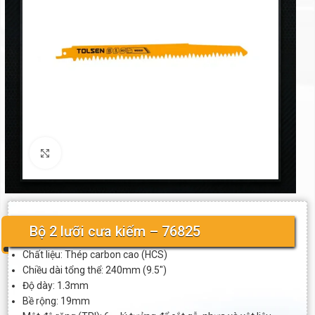
Click to enlarge
Bộ 2 lưỡi cưa kiếm – 76825
Chất liệu: Thép carbon cao (HCS)
Chiều dài tổng thể: 240mm (9.5″)
Độ dày: 1.3mm
Bề rộng: 19mm