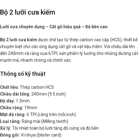
Bộ 2 lưỡi cưa kiếm
Lưỡi cưa chuyên dụng – Cắt gỗ hiệu quả – Độ bền cao
Bộ 2 lưỡi cưa kiếm
được chế tạo từ thép carbon cao cấp (HCS), thiết kế
chuyên biệt cho các ứng dụng cắt gỗ và vật liệu mềm. Với chiều dài lên
đến 240mm và răng cưa 6TPI, sản phẩm lý tưởng cho những đường cắt
mạnh mẽ, nhanh chóng và chính xác.
Thông số kỹ thuật
Chất liệu:
Thép carbon HCS
Chiều dài tổng:
240mm (9.5 inch)
Độ dày:
1.3mm
Chiều rộng:
19mm
Mật độ răng:
6 TPI (răng trên mỗi inch)
Loại răng:
Răng mài (Milling teeth)
Xử lý:
Tôi nhiệt toàn bộ lưỡi tăng độ cứng và độ bền
Đóng gói:
Vỉ nhựa (blister card)