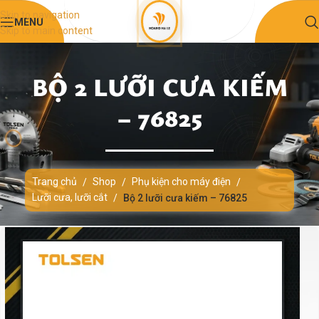
Skip to navigation
MENU
Skip to main content
BỘ 2 LƯỠI CƯA KIẾM
– 76825
Trang chủ
Shop
Phụ kiện cho máy điện
/
/
/
Lưỡi cưa, lưỡi cắt
/
Bộ 2 lưỡi cưa kiếm – 76825