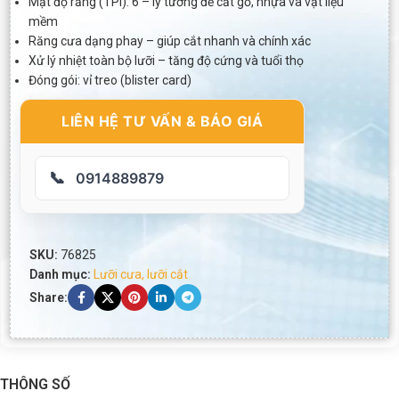
Mật độ răng (TPI): 6 – lý tưởng để cắt gỗ, nhựa và vật liệu
mềm
Răng cưa dạng phay – giúp cắt nhanh và chính xác
Xử lý nhiệt toàn bộ lưỡi – tăng độ cứng và tuổi thọ
Đóng gói: vỉ treo (blister card)
LIÊN HỆ TƯ VẤN & BÁO GIÁ
📞
0914889879
SKU:
76825
Danh mục:
Lưỡi cưa, lưỡi cắt
Share:
THÔNG SỐ