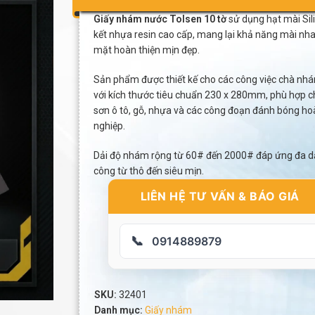
Giấy nhám nước Tolsen 10 tờ
sử dụng hạt mài Sili
kết nhựa resin cao cấp, mang lại khả năng mài nha
mặt hoàn thiện mịn đẹp.
Sản phẩm được thiết kế cho các công việc chà nh
với kích thước tiêu chuẩn 230 x 280mm, phù hợp cho
sơn ô tô, gỗ, nhựa và các công đoạn đánh bóng ho
nghiệp.
Dải độ nhám rộng từ 60# đến 2000# đáp ứng đa d
công từ thô đến siêu mịn.
LIÊN HỆ TƯ VẤN & BÁO GIÁ
📞
0914889879
SKU:
32401
Danh mục:
Giấy nhám