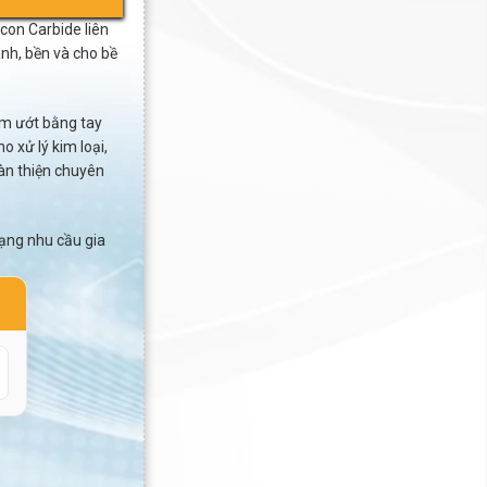
con Carbide liên
nh, bền và cho bề
ám ướt bằng tay
 xử lý kim loại,
àn thiện chuyên
ạng nhu cầu gia