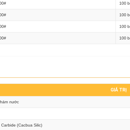
00#
100 b
00#
100 b
00#
100 b
00#
100 b
GIÁ TRỊ
nhám nước
n Carbide (Cacbua Silic)