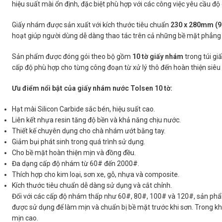
hiệu suất mài ổn định, đặc biệt phù hợp với các công việc yêu cầu độ
Giấy nhám được sản xuất với kích thước tiêu chuẩn
230 x 280mm (9″
hoạt giúp người dùng dễ dàng thao tác trên cả những bề mặt phẳng l
Sản phẩm được đóng gói theo bộ gồm
10 tờ giấy nhám
trong túi gi
cấp độ phù hợp cho từng công đoạn từ xử lý thô đến hoàn thiện siêu
Ưu điểm nổi bật của giấy nhám nước Tolsen 10 tờ:
Hạt mài Silicon Carbide sắc bén, hiệu suất cao.
Liên kết nhựa resin tăng độ bền và khả năng chịu nước.
Thiết kế chuyên dụng cho chà nhám ướt bằng tay.
Giảm bụi phát sinh trong quá trình sử dụng.
Cho bề mặt hoàn thiện mịn và đồng đều.
Đa dạng cấp độ nhám từ 60# đến 2000#.
Thích hợp cho kim loại, sơn xe, gỗ, nhựa và composite.
Kích thước tiêu chuẩn dễ dàng sử dụng và cắt chỉnh.
Đối với các cấp độ nhám thấp như 60#, 80#, 100# và 120#, sản phẩm
được sử dụng để làm mịn và chuẩn bị bề mặt trước khi sơn. Trong kh
mịn cao.