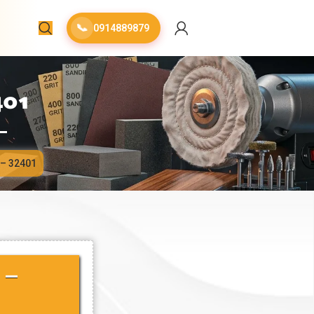
📞
0914889879
401
 – 32401
 –