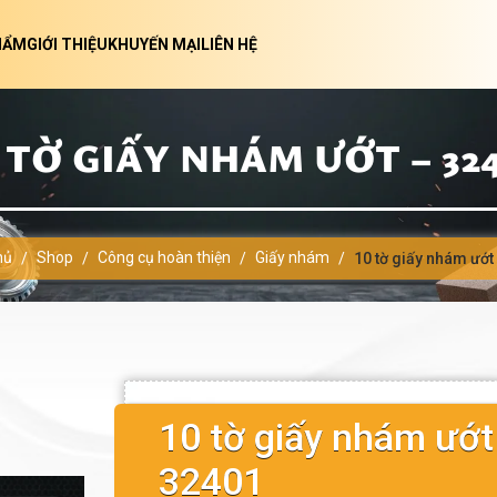
HẨM
GIỚI THIỆU
KHUYẾN MẠI
LIÊN HỆ
 TỜ GIẤY NHÁM ƯỚT – 32
hủ
Shop
Công cụ hoàn thiện
Giấy nhám
/
/
/
/
10 tờ giấy nhám ướt
10 tờ giấy nhám ướt
32401