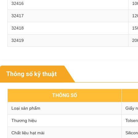
32416
10
32417
12
32418
15
32419
20
Thông số kỹ thuật
THÔNG SỐ
Loại sản phẩm
Giấy 
Thương hiệu
Tolsen
Chất liệu hạt mài
Silico